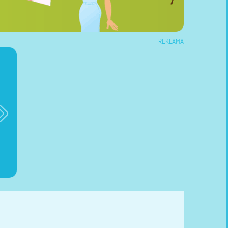
REKLAMA
Brioko Baby
Dzienniczek ciąży
Dzienniczek żywieni