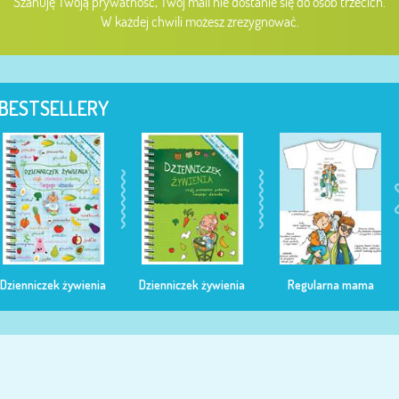
Szanuję Twoją prywatność, Twój mail nie dostanie się do osób trzecich.
W każdej chwili możesz zrezygnować.
BESTSELLERY
Dzienniczek żywienia
Dzienniczek żywienia
Regularna mama