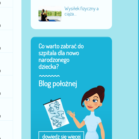
u
Wysiłek fizyczny a
ciąża...
u
Co warto zabrać do
u
szpitala dla nowo
narodzonego
dziecka?
u
Blog położnej
u
u
dowiedz się więcej
u