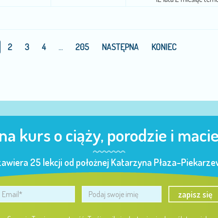
2
3
4
...
205
NASTĘPNA
KONIEC
 na kurs o ciąży, porodzie i maci
zawiera 25 lekcji od położnej Katarzyna Płaza-Piekarzew
zapisz się