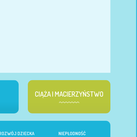
CIĄŻA I MACIERZYŃSTWO
ROZWÓJ DZIECKA
NIEPŁODNOŚĆ