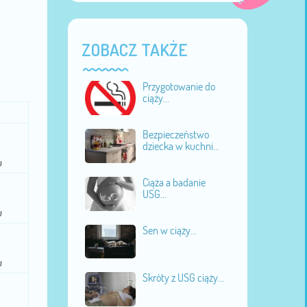
ZOBACZ TAKŻE
Przygotowanie do
ciąży...
Bezpieczeństwo
dziecka w kuchni...
u
Ciąża a badanie
USG...
u
Sen w ciąży...
u
Skróty z USG ciąży...