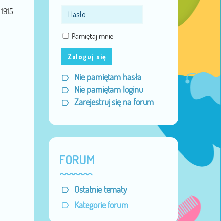
Miejsce:
okolice Warszawy -
1915
Złotokłos
Data urodzenia:
24 Lut 1984
Pamiętaj mnie
Zaloguj się
Nie pamiętam hasła
Nie pamiętam loginu
Zarejestruj się na forum
FORUM
Ostatnie tematy
Kategorie forum