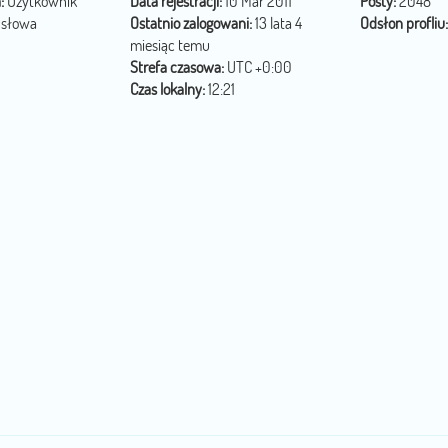
:
Użytkownik
Data rejestracji:
10 Mar 2011
Posty:
2048
 słowa
Ostatnio zalogowani:
13 lata 4
Odsłon profliu:
miesiąc temu
Strefa czasowa:
UTC +0:00
Czas lokalny:
12:21