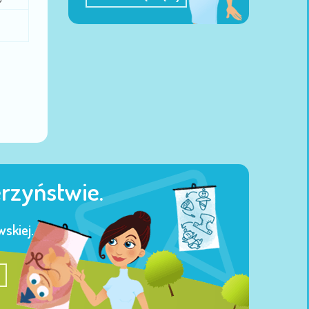
erzyństwie.
skiej.