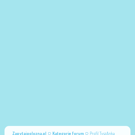
Zapytajpolozna.pl
Kategorie forum
Profil TyszAnka