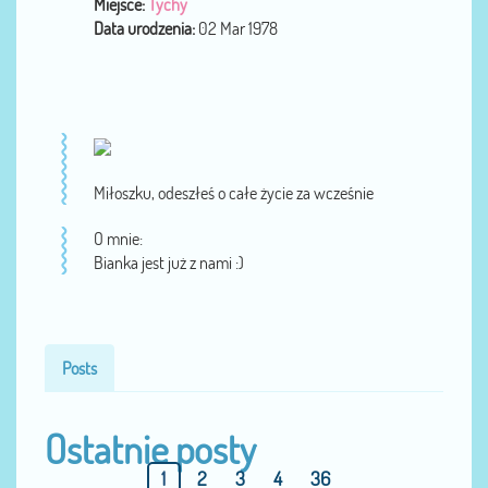
Miejsce:
Tychy
Data urodzenia:
02 Mar 1978
Miłoszku, odeszłeś o całe życie za wcześnie
O mnie:
Bianka jest już z nami :)
Posts
Ostatnie posty
1
2
3
4
36