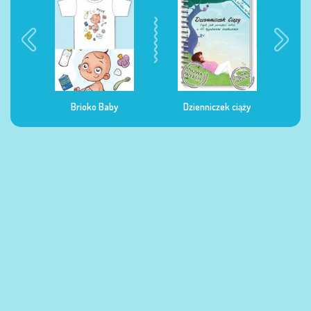
Dzienniczek ciąży
Dzienniczek żywienia
Dz