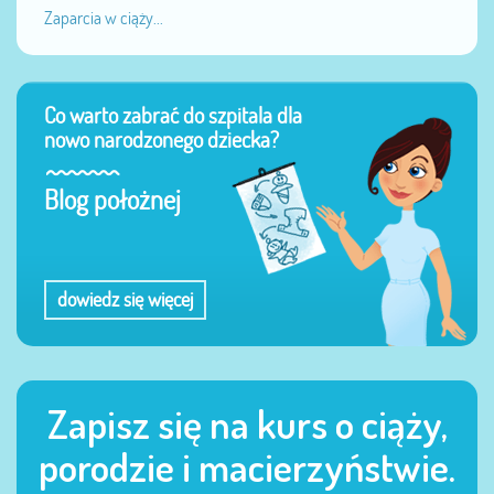
Zaparcia w ciąży...
Co warto zabrać do szpitala dla
nowo narodzonego dziecka?
Blog położnej
dowiedz się więcej
Zapisz się na kurs o ciąży,
porodzie i macierzyństwie.