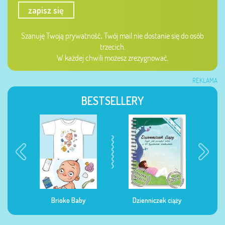
zapisz się
Szanuję Twoją prywatność, Twój mail nie dostanie się do osób
trzecich.
W każdej chwili możesz zrezygnować.
REKLAMA
BESTSELLERY
Brioko Baby
Dzienniczek ciąży
Dzienniczek żywien