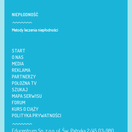
NIEPŁODNOŚĆ
Metody leczenia niepłodności
START
O NAS
MEDIA
REKLAMA
PARTNERZY
POŁOŻNA TV
SZUKAJ
MAPA SERWISU
FORUM
KURS O CIĄŻY
POLITYKA PRYWATNOŚCI
Educentrum Sp. z o.o. ul. Św. Patryka 2/45 03-980