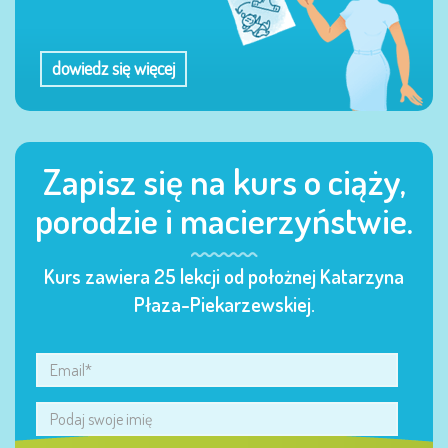
dowiedz się więcej
Zapisz się na kurs o ciąży,
porodzie i macierzyństwie.
Kurs zawiera 25 lekcji od położnej Katarzyna
Płaza-Piekarzewskiej.