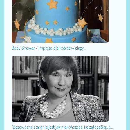
Baby Shower - impreza dla kobiet w ciąży...
"Bezowocne staranie jest jak niekończąca się żałoba&quo...