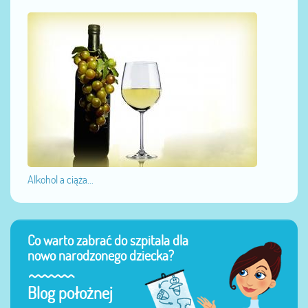
Alkohol a ciąża...
Co warto zabrać do szpitala dla
nowo narodzonego dziecka?
Blog położnej