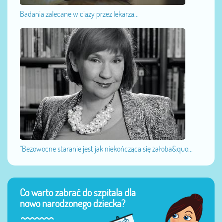
Badania zalecane w ciąży przez lekarza...
"Bezowocne staranie jest jak niekończąca się żałoba&quo...
Co warto zabrać do szpitala dla
nowo narodzonego dziecka?