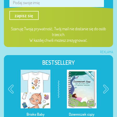
zapisz się
Szanuję Twoją prywatność, Twój mail nie dostanie się do osób
trzecich.
W każdej chwili możesz zrezygnować.
REKLAMA
BESTSELLERY
Brioko Baby
Dzienniczek ciąży
Dzienniczek żywienia