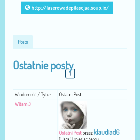
http://laserowadepilascjaa.soup.io/
Posts
Ostatnie posty
1
Wiadomość / Tytuł
Ostatni Post
Witam :)
klaudiad6
Ostatni Post
przez
11 lata 11 miesiąc temu