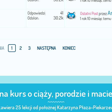
1 rok 10 miesiąc temu
A
41
Odpowiedzi:
Ostatni Post
przez
30.2k
Odsłon:
1 rok 10 miesiąc temu
IA
1
2
3
NASTĘPNA
KONIEC
 na kurs o ciąży, porodzie i maci
zawiera 25 lekcji od położnej Katarzyna Płaza-Piekarzew