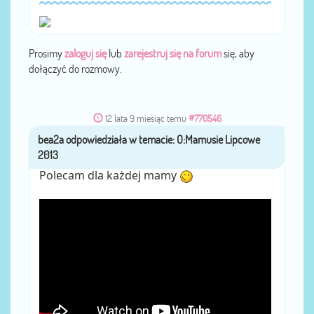
Prosimy
zaloguj się
lub
zarejestruj się na forum
się, aby
dołączyć do rozmowy.
12 lata 9 miesiąc temu
#770546
bea2a
przez
Polecam dla każdej mamy