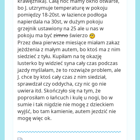
krawężnika). Całą noc mamy okno otwarte,
bo J. utzrymuje temperaturę w pokoju
pomiędzy 18-20st. w łazience podłoga
napierdala na 30st, w dużym pokoju
grzejnik ustawiony na 25 ale u nas w
pokoju ma być
zimno
świerzo
Przez dwa pierwsze miesiące miałam zakaz
jeżdżenia z małym autem, bo ktoś ma z nim
siedzieć z tyłu. Kupiłam na tę okazję
lusterko by widzieć syna cały czas podczas
jazdy myślałam, że to rozwiąże problem, ale
J. chce by ktoś cały czas z nim siedział,
sprawdzał czy oddycha, czy nic go nie
uwiera itd. Skończyło się na tym, że
poprosiłam o łańcuch i kulę u nogi, bo w
sumie i tak nigdzie nie mogę z dzieckiem
wyjść, bo tam kamienie, autem jezdzić nie
mogę więc ok.