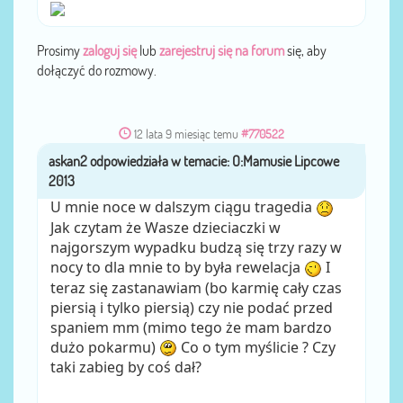
Prosimy
zaloguj się
lub
zarejestruj się na forum
się, aby
dołączyć do rozmowy.
12 lata 9 miesiąc temu
#770522
askan2
przez
U mnie noce w dalszym ciągu tragedia
Jak czytam że Wasze dzieciaczki w
najgorszym wypadku budzą się trzy razy w
nocy to dla mnie to by była rewelacja
I
teraz się zastanawiam (bo karmię cały czas
piersią i tylko piersią) czy nie podać przed
spaniem mm (mimo tego że mam bardzo
dużo pokarmu)
Co o tym myślicie ? Czy
taki zabieg by coś dał?