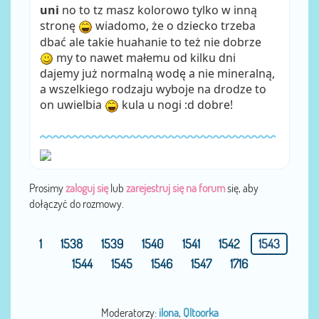
uni
no to tz masz kolorowo tylko w inną
stronę
wiadomo, że o dziecko trzeba
dbać ale takie huahanie to też nie dobrze
my to nawet małemu od kilku dni
dajemy już normalną wodę a nie mineralną,
a wszelkiego rodzaju wyboje na drodze to
on uwielbia
kula u nogi :d dobre!
Prosimy
zaloguj się
lub
zarejestruj się na forum
się, aby
dołączyć do rozmowy.
1
1538
1539
1540
1541
1542
1543
1544
1545
1546
1547
1716
Moderatorzy:
ilona
,
Qltoorka