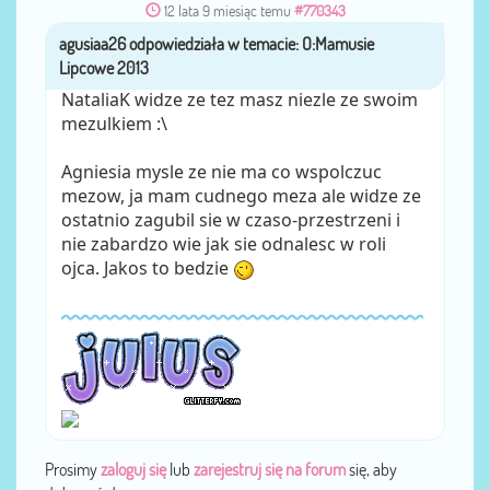
12 lata 9 miesiąc temu
#770343
agusiaa26
przez
NataliaK widze ze tez masz niezle ze swoim
mezulkiem :\
Agniesia mysle ze nie ma co wspolczuc
mezow, ja mam cudnego meza ale widze ze
ostatnio zagubil sie w czaso-przestrzeni i
nie zabardzo wie jak sie odnalesc w roli
ojca. Jakos to bedzie
Prosimy
zaloguj się
lub
zarejestruj się na forum
się, aby