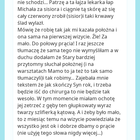
nie schodzi... Patrzę a ta łajza lekarka łap
Michała za sisiora i ciągnie tą skórę aż się
cały czerwony zrobił (sisior)i taki krwawy
ślad wylazł.
Mówię że robię tak jak mi kazała położna i
ona sama na pierwszej wizycie. Źle! Za
mało. Do połowy prącia! I raz jeszcze
tłumaczę że sama tego nie wymyśliłam a w
duchu dodałam że Stary bardziej
przytomny słuchał położnej (i na
warsztatach Mamo to ja też to tak samo
tłumaczyli)i tak robimy... Zajebała mnie
tekstem że jak skończy Syn rok, i trzeba
będzie iść do chirurga to nie będzie tak
wesoło. W tym momencie miałam ochotę
jej zetrzeć z gęby ten głupkowaty wyraz
twarzy szlifierką kątową. A i żeby było mało,
to z miesiąc temu na wizycie powiedziała że
wszystko jest ok i dobrze dbamy o prącie
(nie użyję tego słowa nigdy więcej...)