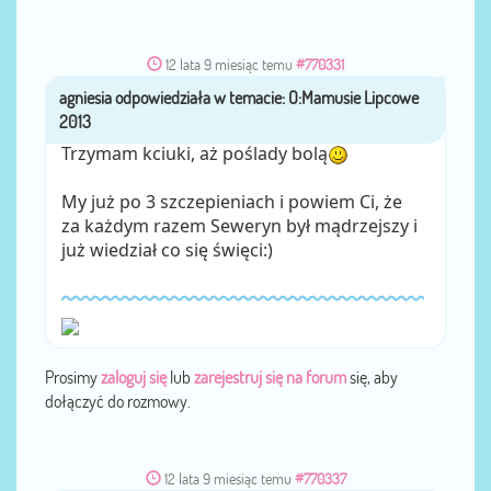
12 lata 9 miesiąc temu
#770331
agniesia
przez
Trzymam kciuki, aż poślady bolą
My już po 3 szczepieniach i powiem Ci, że
za każdym razem Seweryn był mądrzejszy i
już wiedział co się święci:)
Prosimy
zaloguj się
lub
zarejestruj się na forum
się, aby
dołączyć do rozmowy.
12 lata 9 miesiąc temu
#770337