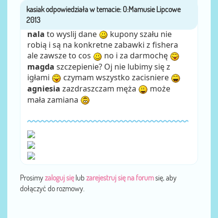
kasiak
przez
nala
to wyslij dane
kupony szału nie
robią i są na konkretne zabawki z fishera
ale zawsze to cos
no i za darmochę
magda
szczepienie? Oj nie lubimy się z
igłami
czymam wszystko zacisniere
agniesia
zazdraszczam męża
może
mała zamiana
Prosimy
zaloguj się
lub
zarejestruj się na forum
się, aby
dołączyć do rozmowy.