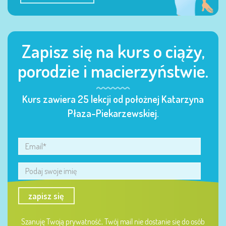
Zapisz się na kurs o ciąży,
porodzie i macierzyństwie.
Kurs zawiera 25 lekcji od położnej Katarzyna
Płaza-Piekarzewskiej.
zapisz się
Szanuję Twoją prywatność, Twój mail nie dostanie się do osób