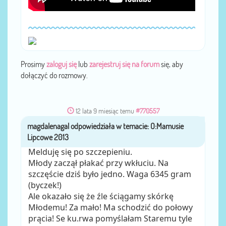
Prosimy
zaloguj się
lub
zarejestruj się na forum
się, aby
dołączyć do rozmowy.
12 lata 9 miesiąc temu
#770557
magdalenagal
przez
Melduję się po szczepieniu.
Młody zaczął płakać przy wkłuciu. Na
szczęście dziś było jedno. Waga 6345 gram
(byczek!)
Ale okazało się że źle ściągamy skórkę
Młodemu! Za mało! Ma schodzić do połowy
prącia! Se ku.rwa pomyślałam Staremu tyle