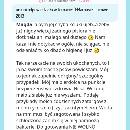
12 lata 9 miesiąc temu
#770601
uniuni
przez
Magda
ja bym jej chyba kciuki ujeb..a żeby
już nigdy więcej żadnego pisiora nie
dotknęła ani małego ani dużego
Nam
kazali nie dotykać w ogóle, nie ściągać, nie
odsłaniać tylko dbać o higienę i już
Tak narzekacie na swoich ukochanych, to i
ja na swoim trochę psów powieszam. Mój
to jednak zupełnie odrębny/ szczególny
przypadek. Mój ma pierdolca na punkcie
bezpieczeństwa i zdrowia Nilsa. Wczoraj
mało z siebie już nie wyszłam.. Podaję
przykłady moich codziennych zatargów z
moim rycerzem (czyt. zakutym łbem). Woda
na mm musi być zagotowana i szybko
schłodzona zanim się w niej namnożą
bakterie. Do gotowania NIE WOLNO