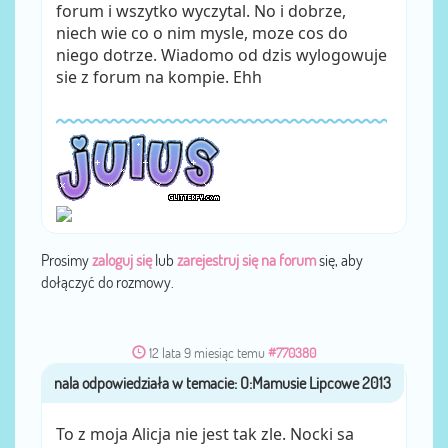
forum i wszytko wyczytal. No i dobrze,
niech wie co o nim mysle, moze cos do
niego dotrze. Wiadomo od dzis wylogowuje
sie z forum na kompie. Ehh
Prosimy
zaloguj się
lub
zarejestruj się na forum
się, aby
dołączyć do rozmowy.
12 lata 9 miesiąc temu
#770380
nala
przez
To z moja Alicja nie jest tak zle. Nocki sa