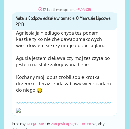
12 lata 9 miesiąc temu
#770436
NataliaK
przez
Agniesia ja niedlugo chyba tez podam
kaszke tylko nie che dawac smakowych
wiec dowiem sie czy moge dodac jaglana.
Agusia jestem ciekawa czy moj tez czyta bo
jestem na stale zalogowana hehe
Kochany moj lobuz zrobil sobie krotka
drzemke i teraz rzada zabawy wiec spadam
do niego
Prosimy
zaloguj się
lub
zarejestruj się na forum
się, aby