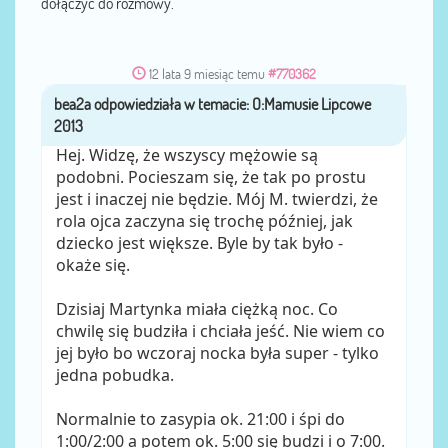
dołączyć do rozmowy.
12 lata 9 miesiąc temu
#770362
bea2a
przez
Hej. Widzę, że wszyscy mężowie są
podobni. Pocieszam się, że tak po prostu
jest i inaczej nie będzie. Mój M. twierdzi, że
rola ojca zaczyna się trochę później, jak
dziecko jest większe. Byle by tak było -
okaże się.
Dzisiaj Martynka miała ciężką noc. Co
chwilę się budziła i chciała jeść. Nie wiem co
jej było bo wczoraj nocka była super - tylko
jedna pobudka.
Normalnie to zasypia ok. 21:00 i śpi do
1:00/2:00 a potem ok. 5:00 się budzi i o 7:00.