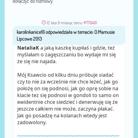
dołączyć do rozmowy.
12 lata 9 miesiąc temu
#770461
karolinkanice16
przez
NataliaK
a jaką kaszkę kupiłaś i gdzie, też
myślałam o zagęszczaniu bo wydaje mi się
że się nie najada.
Mój Ksawcio od kilku dniu próbuje siadać
czy to nie za wcześnie nie chce leżeć, jak go
położę on się podnosi, jak go oprę sobie na
klacie tez się podnosi w gondoli to samo on
ewidentnie chce siedzieć i denerwuję się że
jeszcze całkiem nie może, zaczyna płakać.
Jak go posadzę na kolanach wtedy jest
zadowolony.