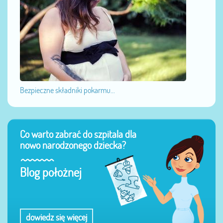
Bezpieczne składniki pokarmu...
Co warto zabrać do szpitala dla
nowo narodzonego dziecka?
Blog położnej
dowiedz się więcej