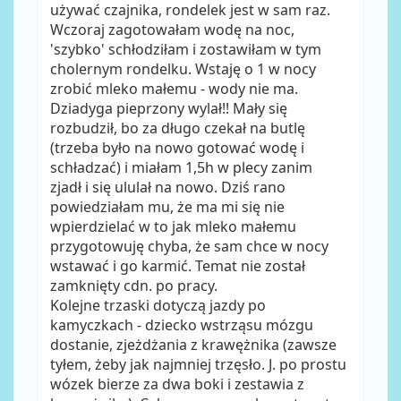
używać czajnika, rondelek jest w sam raz.
Wczoraj zagotowałam wodę na noc,
'szybko' schłodziłam i zostawiłam w tym
cholernym rondelku. Wstaję o 1 w nocy
zrobić mleko małemu - wody nie ma.
Dziadyga pieprzony wylał!! Mały się
rozbudził, bo za długo czekał na butlę
(trzeba było na nowo gotować wodę i
schładzać) i miałam 1,5h w plecy zanim
zjadł i się ululał na nowo. Dziś rano
powiedziałam mu, że ma mi się nie
wpierdzielać w to jak mleko małemu
przygotowuję chyba, że sam chce w nocy
wstawać i go karmić. Temat nie został
zamknięty cdn. po pracy.
Kolejne trzaski dotyczą jazdy po
kamyczkach - dziecko wstrząsu mózgu
dostanie, zjeżdżania z krawężnika (zawsze
tyłem, żeby jak najmniej trzęsło. J. po prostu
wózek bierze za dwa boki i zestawia z