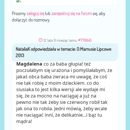
Prosimy
zaloguj się
lub
zarejestruj się na forum
się, aby
dołączyć do rozmowy.
12 lata 9 miesiąc temu
#770645
NataliaK
przez
Magdalena
co za baba głupia! też
poczułabym się urażona i pomyślałabym, że
jakaś obca baba zwraca mi uwagę, że coś
nie tak robię z moim dzieckiem. co do
siusiaka to jest kilka wersji ale wydaje mi
się, że za mocno na naciągaj a już na
pewno nie tak żeby sie czerwony robił tak
jak ona to robila. Jedni mówią, żeby wcale
nie naciągać inni, że delikatnie...i bąz tu
mądra!