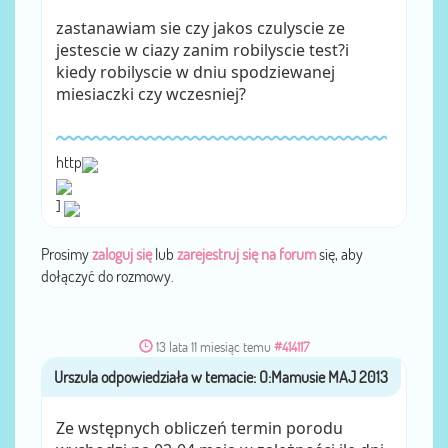
zastanawiam sie czy jakos czulyscie ze
jestescie w ciazy zanim robilyscie test?i
kiedy robilyscie w dniu spodziewanej
miesiaczki czy wczesniej?
http
]
Prosimy
zaloguj się
lub
zarejestruj się na forum
się, aby
dołączyć do rozmowy.
13 lata 11 miesiąc temu
#414117
Urszula
przez
Ze wstępnych obliczeń termin porodu