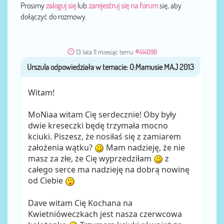
Prosimy
zaloguj się
lub
zarejestruj się na forum
się, aby
dołączyć do rozmowy.
13 lata 11 miesiąc temu
#414098
Urszula
przez
Witam!
MoNiaa witam Cię serdecznie! Oby były
dwie kreseczki będę trzymała mocno
kciuki. Piszesz, że nosiłaś się z zamiarem
założenia wątku?
Mam nadzieję, że nie
masz za złe, że Cię wyprzedziłam
z
całego serce ma nadzieję na dobrą nowinę
od Ciebie
Dave witam Cię Kochana na
Kwietnióweczkach jest nasza czerwcowa