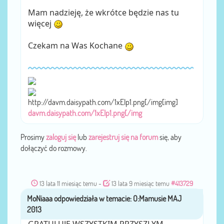
Mam nadzieję, że wkrótce będzie nas tu
więcej
Czekam na Was Kochane
http://davm.daisypath.com/1xEIp1.png[/img[img]
davm.daisypath.com/1xEIp1.png[/img
Prosimy
zaloguj się
lub
zarejestruj się na forum
się, aby
dołączyć do rozmowy.
13 lata 11 miesiąc temu
-
13 lata 9 miesiąc temu
#413729
MoNiaaa
przez
GRATULUJE WSZYSTKIM PRZYSZLYM