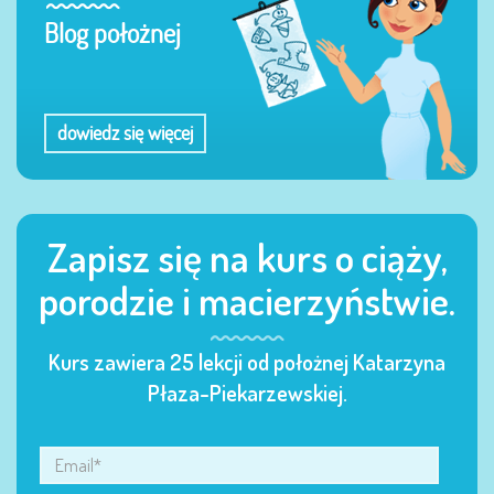
Blog położnej
dowiedz się więcej
Zapisz się na kurs o ciąży,
porodzie i macierzyństwie.
Kurs zawiera 25 lekcji od położnej Katarzyna
Płaza-Piekarzewskiej.