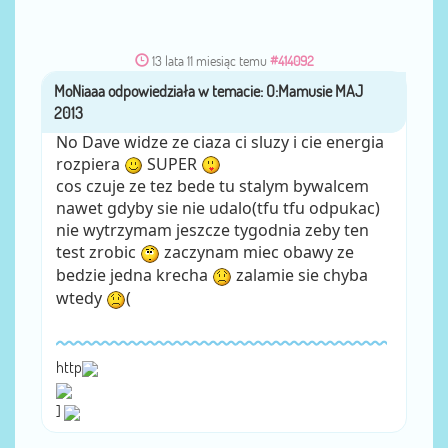
13 lata 11 miesiąc temu
#414092
MoNiaaa
przez
No Dave widze ze ciaza ci sluzy i cie energia
rozpiera
SUPER
cos czuje ze tez bede tu stalym bywalcem
nawet gdyby sie nie udalo(tfu tfu odpukac)
nie wytrzymam jeszcze tygodnia zeby ten
test zrobic
zaczynam miec obawy ze
bedzie jedna krecha
zalamie sie chyba
wtedy
(
http
]