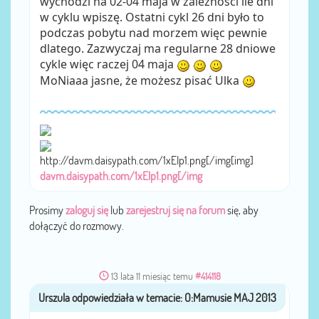
wychodzi na 02-04 maja w zależności ile dni
w cyklu wpiszę. Ostatni cykl 26 dni było to
podczas pobytu nad morzem więc pewnie
dlatego. Zazwyczaj ma regularne 28 dniowe
cykle więc raczej 04 maja
MoNiaaa jasne, że możesz pisać Ulka
http://davm.daisypath.com/1xEIp1.png[/img[img]
davm.daisypath.com/1xEIp1.png[/img
Prosimy
zaloguj się
lub
zarejestruj się na forum
się, aby
dołączyć do rozmowy.
13 lata 11 miesiąc temu
#414118
Urszula
przez