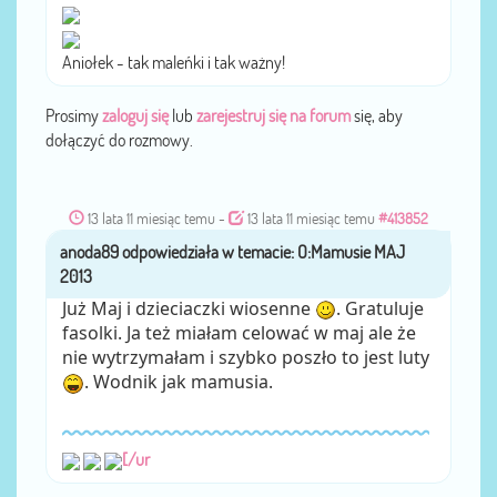
Aniołek - tak maleńki i tak ważny!
Prosimy
zaloguj się
lub
zarejestruj się na forum
się, aby
dołączyć do rozmowy.
13 lata 11 miesiąc temu
-
13 lata 11 miesiąc temu
#413852
anoda89
przez
Już Maj i dzieciaczki wiosenne
. Gratuluje
fasolki. Ja też miałam celować w maj ale że
nie wytrzymałam i szybko poszło to jest luty
. Wodnik jak mamusia.
[/ur