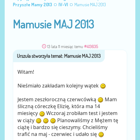
Przyszłe Mamy 2013
IV-VI
Mamusie MAJ 2013
Mamusie MAJ 2013
13 lata 11 miesiąc temu
#413635
Urszula
przez
Witam!
Nieśmiało zakładam kolejny wątek
Jestem zeszłoroczną czerwcówką
Mam
śliczną córeczkę Elizię, która ma 14
miesięcy
Wczoraj zrobiłam test i jestem
w ciąży
Planowaliśmy z Mężem tę
ciążę i bardzo się cieszymy. Chcieliśmy
trafić na maj - czerwiec i udało się