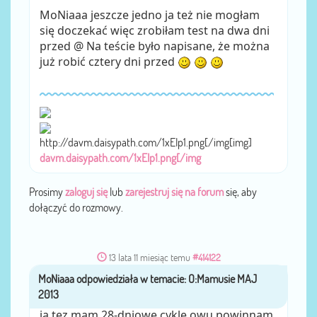
MoNiaaa jeszcze jedno ja też nie mogłam
się doczekać więc zrobiłam test na dwa dni
przed @ Na teście było napisane, że można
już robić cztery dni przed
http://davm.daisypath.com/1xEIp1.png[/img[img]
davm.daisypath.com/1xEIp1.png[/img
Prosimy
zaloguj się
lub
zarejestruj się na forum
się, aby
dołączyć do rozmowy.
13 lata 11 miesiąc temu
#414122
MoNiaaa
przez
ja tez mam 28-dniowe cykle owu powinnam