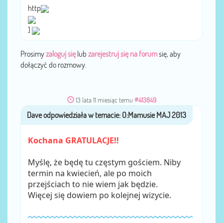
http
]
Prosimy
zaloguj się
lub
zarejestruj się na forum
się, aby
dołączyć do rozmowy.
13 lata 11 miesiąc temu
#413849
Dave
przez
Kochana GRATULACJE!!
Myślę, że będę tu częstym gościem. Niby
termin na kwiecień, ale po moich
przejściach to nie wiem jak będzie.
Więcej się dowiem po kolejnej wizycie.