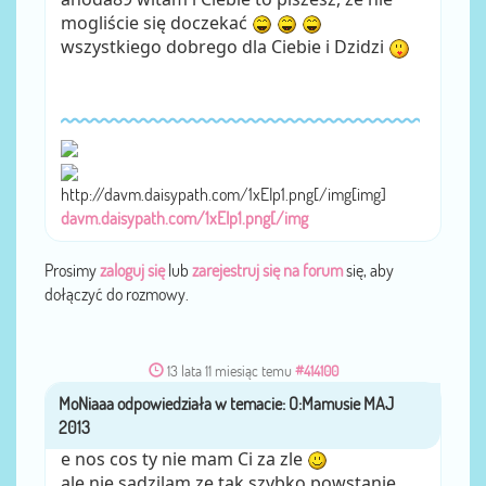
mogliście się doczekać
wszystkiego dobrego dla Ciebie i Dzidzi
http://davm.daisypath.com/1xEIp1.png[/img[img]
davm.daisypath.com/1xEIp1.png[/img
Prosimy
zaloguj się
lub
zarejestruj się na forum
się, aby
dołączyć do rozmowy.
13 lata 11 miesiąc temu
#414100
MoNiaaa
przez
e nos cos ty nie mam Ci za zle
ale nie sadzilam ze tak szybko powstanie