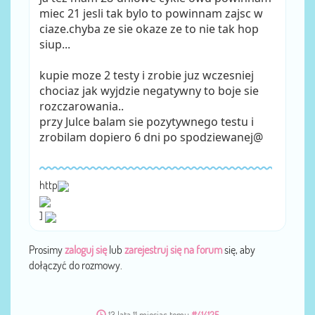
miec 21 jesli tak bylo to powinnam zajsc w
ciaze.chyba ze sie okaze ze to nie tak hop
siup...
kupie moze 2 testy i zrobie juz wczesniej
chociaz jak wyjdzie negatywny to boje sie
rozczarowania..
przy Julce balam sie pozytywnego testu i
zrobilam dopiero 6 dni po spodziewanej@
http
]
Prosimy
zaloguj się
lub
zarejestruj się na forum
się, aby
dołączyć do rozmowy.
13 lata 11 miesiąc temu
#414125