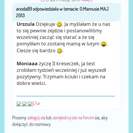
anoda89
przez
Urszula
Dziękuje
. Ja myślałam że u nas
to się pewnie zejdzie i postanowiliśmy
wsześniej zacząć się starać a że się
pomyliłam to zostanę mamą w lutym
.
Ciesze się bardzo
.
Moniaaa
życzę II kreseczek, ja test
zrobiłam tydzień wcześniej i już wyszedł
pozytywny. Trzymam kciuki i czekam na
dobre wieści.
[/ur
Prosimy
zaloguj się
lub
zarejestruj się na forum
się, aby
dołączyć do rozmowy.