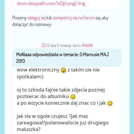
davm.daisypath.com/1xEIp1.png[/img
Prosimy
zaloguj się
lub
zarejestruj się na forum
się, aby
dołączyć do rozmowy.
13 lata 11 miesiąc temu
#414116
MoNiaaa
przez
wow elektroniczny
z takim sie nie
spotkalam:)
oj to szkoda fajnie takie zdjecia pozniej
pozbierac do albumiku
a po wizycie koniecznie daj znac co i jak
jak sie w ogole czujesz ?jak maz
zareagowal?polanowaliscie juz drugiego
maluszka?