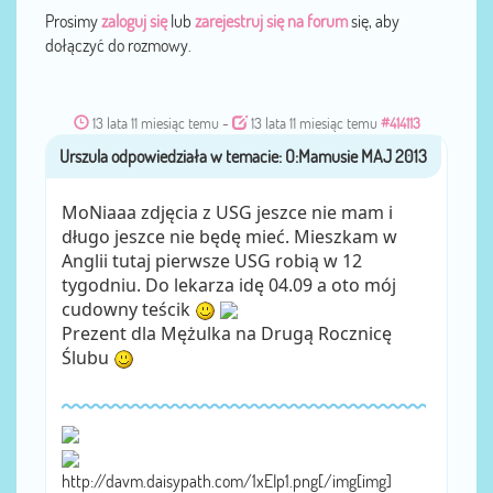
Prosimy
zaloguj się
lub
zarejestruj się na forum
się, aby
dołączyć do rozmowy.
13 lata 11 miesiąc temu
-
13 lata 11 miesiąc temu
#414113
Urszula
przez
MoNiaaa zdjęcia z USG jeszce nie mam i
długo jeszce nie będę mieć. Mieszkam w
Anglii tutaj pierwsze USG robią w 12
tygodniu. Do lekarza idę 04.09 a oto mój
cudowny teścik
Prezent dla Mężulka na Drugą Rocznicę
Ślubu
http://davm.daisypath.com/1xEIp1.png[/img[img]