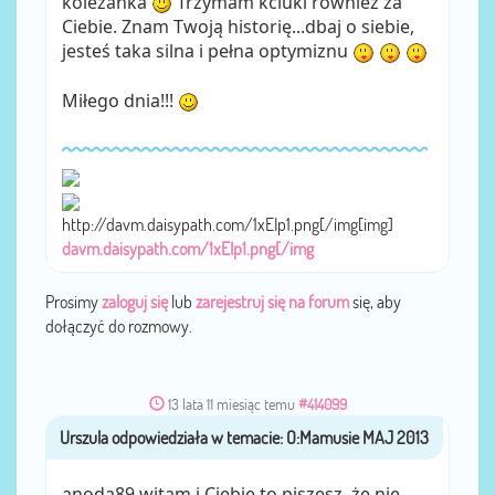
koleżanka
Trzymam kciuki również za
Ciebie. Znam Twoją historię...dbaj o siebie,
jesteś taka silna i pełna optymiznu
Miłego dnia!!!
http://davm.daisypath.com/1xEIp1.png[/img[img]
davm.daisypath.com/1xEIp1.png[/img
Prosimy
zaloguj się
lub
zarejestruj się na forum
się, aby
dołączyć do rozmowy.
13 lata 11 miesiąc temu
#414099
Urszula
przez
anoda89 witam i Ciebie to piszesz, że nie