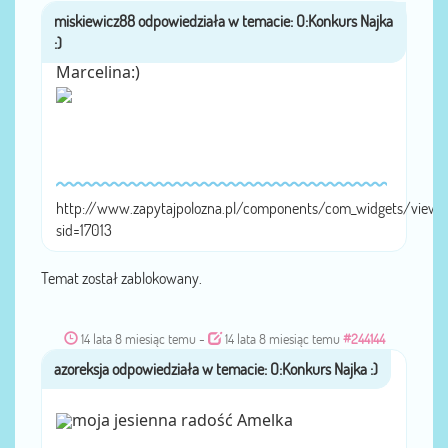
miskiewicz88
przez
Marcelina:)
http://www.zapytajpolozna.pl/components/com_widgets/view.
sid=17013
Temat został zablokowany.
14 lata 8 miesiąc temu
-
14 lata 8 miesiąc temu
#244144
azoreksja
przez
moja jesienna radość Amelka