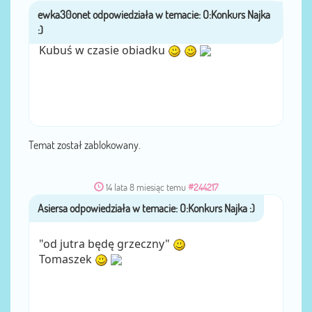
ewka30onet
przez
Kubuś w czasie obiadku
Temat został zablokowany.
14 lata 8 miesiąc temu
#244217
Asiersa
przez
"od jutra będę grzeczny"
Tomaszek