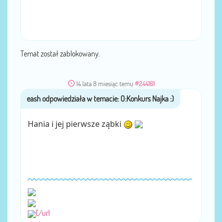
Temat został zablokowany.
14 lata 8 miesiąc temu
#244161
eash
przez
Hania i jej pierwsze ząbki
[/url