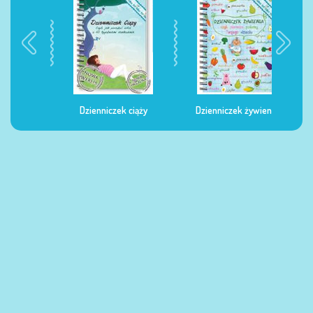
Dzienniczek ciąży
Dzienniczek żywienia
Dzi