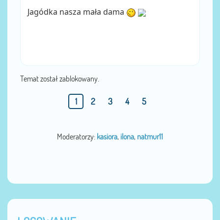
Jagódka nasza mała dama
Temat został zablokowany.
1
2
3
4
5
Moderatorzy:
kasiora
,
ilona
,
natmur11