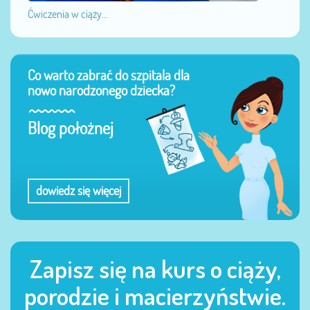
Ćwiczenia w ciąży...
Co warto zabrać do szpitala dla
nowo narodzonego dziecka?
Blog położnej
dowiedz się więcej
Zapisz się na kurs o ciąży,
porodzie i macierzyństwie.