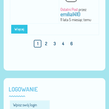
Ostatni Post
przez
emilia1410
11 lata 5 miesiąc temu
Więcej
1
2
3
4
6
LOGOWANIE