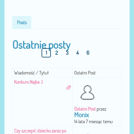
Posts
Ostatnie posty
1
2
3
4
6
Wiadomość / Tytuł
Ostatni Post
Konkurs Najka :)
Ostatni Post
przez
Monix
14 lata 7 miesiąc temu
Czy szczepić dziecko zaraz po