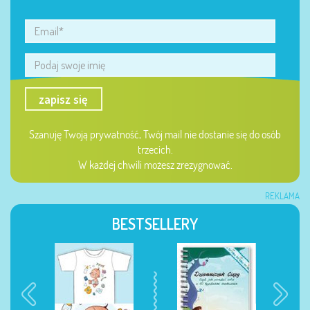
zapisz się
Szanuję Twoją prywatność, Twój mail nie dostanie się do osób
trzecich.
W każdej chwili możesz zrezygnować.
REKLAMA
BESTSELLERY