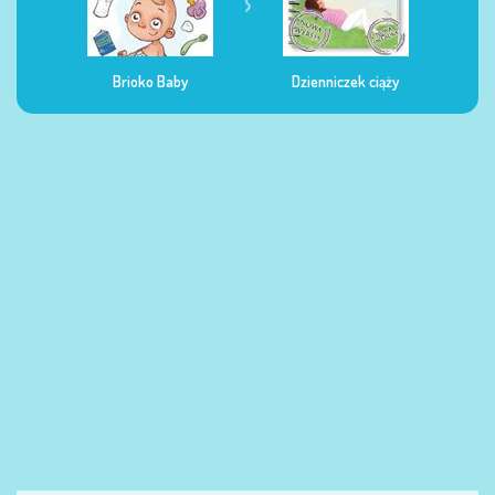
Dzienniczek ciąży
Dzienniczek żywienia
Dzi