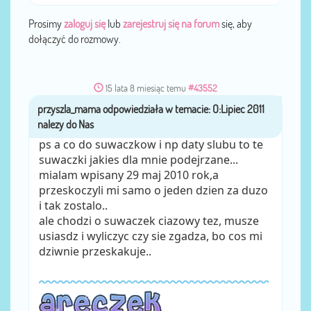
Prosimy
zaloguj się
lub
zarejestruj się na forum
się, aby
dołączyć do rozmowy.
15 lata 8 miesiąc temu
#43552
przyszla_mama
przez
ps a co do suwaczkow i np daty slubu to te
suwaczki jakies dla mnie podejrzane...
mialam wpisany 29 maj 2010 rok,a
przeskoczyli mi samo o jeden dzien za duzo
i tak zostalo..
ale chodzi o suwaczek ciazowy tez, musze
usiasdz i wyliczyc czy sie zgadza, bo cos mi
dziwnie przeskakuje..