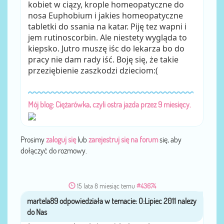
kobiet w ciązy, krople homeopatyczne do
nosa Euphobium i jakies homeopatyczne
tabletki do ssania na katar. Piję tez wapni i
jem rutinoscorbin. Ale niestety wygląda to
kiepsko. Jutro muszę iśc do lekarza bo do
pracy nie dam rady iść. Boję się, że takie
przeziębienie zaszkodzi dzieciom:(
Mój blog: Ciężarówka, czyli ostra jazda przez 9 miesięcy.
Prosimy
zaloguj się
lub
zarejestruj się na forum
się, aby
dołączyć do rozmowy.
15 lata 8 miesiąc temu
#43674
przez
martela89