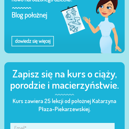
Blog położnej
dowiedz się więcej
Zapisz się na kurs o ciąży,
porodzie i macierzyństwie.
Kurs zawiera 25 lekcji od położnej Katarzyna
Płaza-Piekarzewskiej.