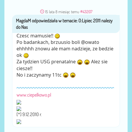
15 lata 8 miesiąc temu
#43207
MagdaM
przez
Czesc mamusie!!
Po badankach, brzuusio boli @owato
ehhhhh znowu ale mam nadzieje, ze bedzie
ok
Za tydzien USG prenatalne
Alez sie
ciesze!!
No i zaczynamy 11tc
www.ciepelkowo.pl
[*] 9.12.2010 r.