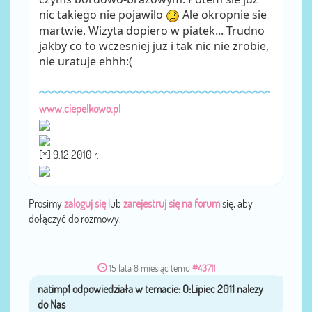
nic takiego nie pojawilo
Ale okropnie sie
martwie. Wizyta dopiero w piatek... Trudno
jakby co to wczesniej juz i tak nic nie zrobie,
nie uratuje ehhh:(
www.ciepelkowo.pl
[*] 9.12.2010 r.
Prosimy
zaloguj się
lub
zarejestruj się na forum
się, aby
dołączyć do rozmowy.
15 lata 8 miesiąc temu
#43711
natimp1
przez