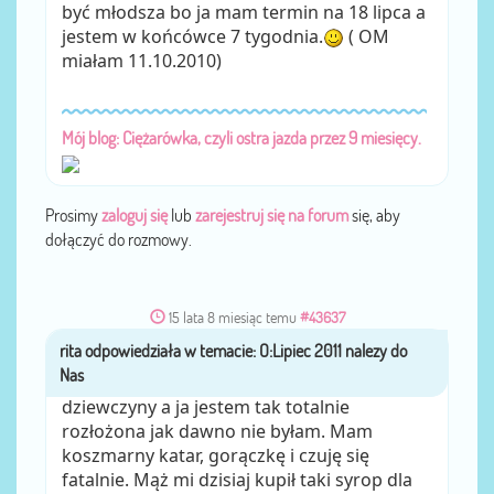
być młodsza bo ja mam termin na 18 lipca a
jestem w końcówce 7 tygodnia.
( OM
miałam 11.10.2010)
Mój blog: Ciężarówka, czyli ostra jazda przez 9 miesięcy.
Prosimy
zaloguj się
lub
zarejestruj się na forum
się, aby
dołączyć do rozmowy.
15 lata 8 miesiąc temu
#43637
rita
przez
dziewczyny a ja jestem tak totalnie
rozłożona jak dawno nie byłam. Mam
koszmarny katar, gorączkę i czuję się
fatalnie. Mąż mi dzisiaj kupił taki syrop dla