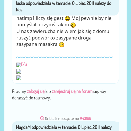
luska
przez
natimp1 liczy się gest
Moj pewnie by nie
pomyślał o czymś takim
U nas zawierucha nie wiem jak się z domu
ruszyć podwórko zasypane droga
zasypana masakra
[/u
Prosimy
zaloguj się
lub
zarejestruj się na forum
się, aby
dołączyć do rozmowy.
15 lata 8 miesiąc temu
#43166
MagdaM
przez