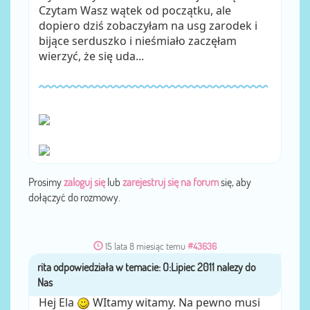
Czytam Wasz wątek od początku, ale
dopiero dziś zobaczyłam na usg zarodek i
bijące serduszko i nieśmiało zaczęłam
wierzyć, że się uda...
Prosimy
zaloguj się
lub
zarejestruj się na forum
się, aby
dołączyć do rozmowy.
15 lata 8 miesiąc temu
#43636
rita
przez
Hej Ela
WItamy witamy. Na pewno musi