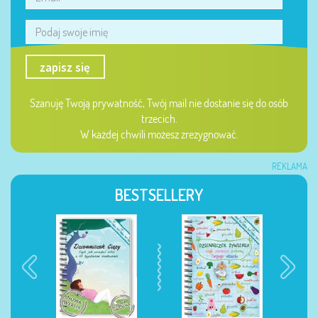
zapisz się
Szanuję Twoją prywatność, Twój mail nie dostanie się do osób
trzecich.
W każdej chwili możesz zrezygnować.
REKLAMA
BESTSELLERY