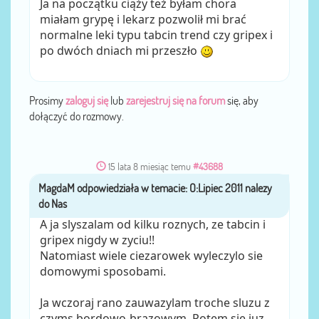
Ja na początku ciąży też byłam chora
miałam grypę i lekarz pozwolił mi brać
normalne leki typu tabcin trend czy gripex i
po dwóch dniach mi przeszło
Prosimy
zaloguj się
lub
zarejestruj się na forum
się, aby
dołączyć do rozmowy.
15 lata 8 miesiąc temu
#43688
MagdaM
przez
A ja slyszalam od kilku roznych, ze tabcin i
gripex nigdy w zyciu!!
Natomiast wiele ciezarowek wyleczylo sie
domowymi sposobami.
Ja wczoraj rano zauwazylam troche sluzu z
czyms bordowo-brazowym. Potem sie juz