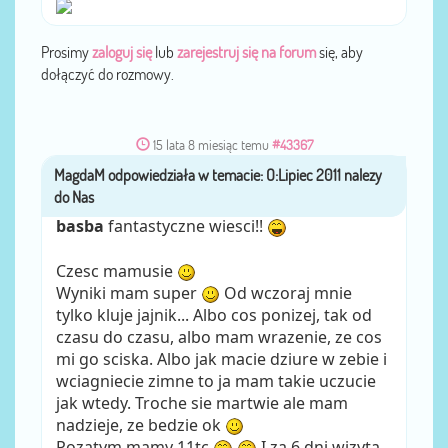
Prosimy
zaloguj się
lub
zarejestruj się na forum
się, aby
dołączyć do rozmowy.
15 lata 8 miesiąc temu
#43367
MagdaM
przez
basba
fantastyczne wiesci!!
Czesc mamusie
Wyniki mam super
Od wczoraj mnie
tylko kluje jajnik... Albo cos ponizej, tak od
czasu do czasu, albo mam wrazenie, ze cos
mi go sciska. Albo jak macie dziure w zebie i
wciagniecie zimne to ja mam takie uczucie
jak wtedy. Troche sie martwie ale mam
nadzieje, ze bedzie ok
Pozatym mamy 11tc
I za 6 dni wizyta