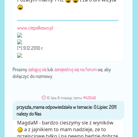
www.ciepelkowo.pl
[*] 9.12.2010 r.
Prosimy
zaloguj się
lub
zarejestruj się na forum
się, aby
dołączyć do rozmowy.
15 lata 8 miesiąc temu
#43548
przyszla_mama
przez
MagdaM - bardzo cieszymy sie z wyników
a z jajnikiem to mam nadzieje, ze to
przejsciowe tylko i na pewno bedzie dobrze