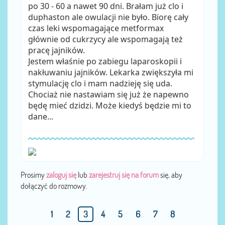
po 30 - 60 a nawet 90 dni. Brałam już clo i
duphaston ale owulacji nie było. Biorę cały
czas leki wspomagające metformax
głównie od cukrzycy ale wspomagają też
pracę jajników.
Jestem właśnie po zabiegu laparoskopii i
nakłuwaniu jajników. Lekarka zwiększyła mi
stymulację clo i mam nadzieję się uda.
Chociaż nie nastawiam się już że napewno
będę mieć dzidzi. Może kiedyś będzie mi to
dane...
Prosimy
zaloguj się
lub
zarejestruj się na forum
się, aby
dołączyć do rozmowy.
1
2
3
4
5
6
7
8