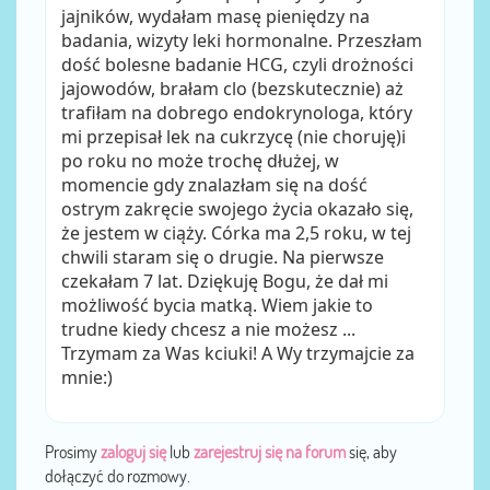
jajników, wydałam masę pieniędzy na
badania, wizyty leki hormonalne. Przeszłam
dość bolesne badanie HCG, czyli drożności
jajowodów, brałam clo (bezskutecznie) aż
trafiłam na dobrego endokrynologa, który
mi przepisał lek na cukrzycę (nie choruję)i
po roku no może trochę dłużej, w
momencie gdy znalazłam się na dość
ostrym zakręcie swojego życia okazało się,
że jestem w ciąży. Córka ma 2,5 roku, w tej
chwili staram się o drugie. Na pierwsze
czekałam 7 lat. Dziękuję Bogu, że dał mi
możliwość bycia matką. Wiem jakie to
trudne kiedy chcesz a nie możesz ...
Trzymam za Was kciuki! A Wy trzymajcie za
mnie:)
Prosimy
zaloguj się
lub
zarejestruj się na forum
się, aby
dołączyć do rozmowy.