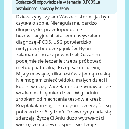
Gosiaczek31
przez
Dziewczyny czytam Wasze historie i jakbym
czytała o sobie. Nieregularne, bardzo
długie cykle, prawdopodobnie
bezowulacyjne. 4 lata temu usłyszałam
diagnozę -PCOS. USG potwierdziło
nietypową budowę jajników. Byłam
załamana. Lekarz powiedział, że zanim
podejmie się leczenie trzeba próbować
metodą naturalną. Przepisał mi luteinę.
Mijały miesiące, kilka testów z jedną kreską.
Nie mogłam znieść widoku małych dzieci i
kobiet w ciąży. Zaczęłam sobie wmawiać, że
wcale nie chcę mieć dzieci. W grudniu
zrobiłam od niechcenia test-dwie kreski.
Rozpłakałam się, nie mogłam uwierzyć. Usg
potwierdziło 6 tydzień. Dziewczyny cuda się
zdarzają. Życzę Ci Aniu dużo wytrwałości i
wierzę, że na pewno spełni się Twoje