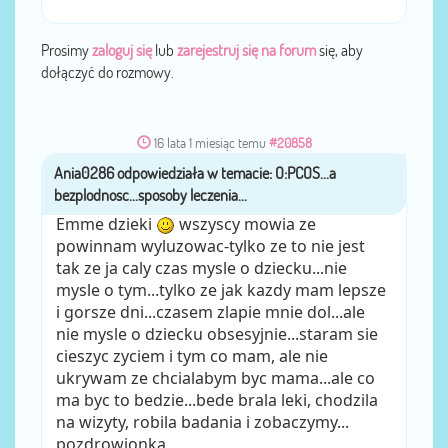
Prosimy
zaloguj się
lub
zarejestruj się na forum
się, aby
dołączyć do rozmowy.
16 lata 1 miesiąc temu
#20858
Ania0286
przez
Emme dzieki
wszyscy mowia ze
powinnam wyluzowac-tylko ze to nie jest
tak ze ja caly czas mysle o dziecku...nie
mysle o tym...tylko ze jak kazdy mam lepsze
i gorsze dni...czasem zlapie mnie dol...ale
nie mysle o dziecku obsesyjnie...staram sie
cieszyc zyciem i tym co mam, ale nie
ukrywam ze chcialabym byc mama...ale co
ma byc to bedzie...bede brala leki, chodzila
na wizyty, robila badania i zobaczymy...
pozdrowionka