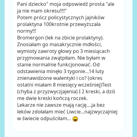
Pani dziecko" moja odpowiedź prosta "ale
ja nie mam okresu!!!!"
Potem prócz policystycznych jajników
prolaktyna 100krotnie przewyższała
normy!!!
Bromergon (lek na zbicie prolaktyny).
Znosiałam go masakrycznie mdłości,
wymioty zawroty głowy po 3 miesiącach
przyjmowania zwątpiłam. Nie byłam w
stanie normalnie funkcjonować. Od
odstawienia minęło 3 tygonie...14 luty
znienawidzone walentyki i co? (okres
ostatni miałam 8 miesięcy wcześniej)Test
(chyba z przyzwyczjajenia) I 2 kreski, a dziś
me dwie kreski kończą roczek.
Lekarze nie zawsze mają rację....ja bez
leków zdołałam mieć Liwcie...najzwyczajniej
w świecie odpuściłam...