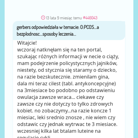
13 lata 9 miesiąc temu
#446043
gerbers
przez
Witajcie!
wczoraj natknęłam się na ten portal,
szukając różnych informacji w necie o ciąży,
mam podejrzenie policystycznych jajników,
niestety, od stycznia się staramy o dziecko,
na razie bezskutecznie. zmienilam gina,
dala mi teraz cilest (tabl. antykoncepcyjne)
na 3miesiace bo podobno po odstawieniu
owulacja zawsze wraca... ciekawe czy
zawsze czy nie dotyczy to tylko zdrowych
kobiet. no zobaczymy...na razie koncze 1
miesiac, leki srednio znosze , nie wiem czy
odstawic czy jednak wytrwac te 3 miesiace.
wczesniej kilka lat btalam luteine na
regulacje cykli.