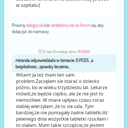
w szpitalu:(
Prosimy
zaloguj się
lub
zarejestruj się na forum
się, aby
dołączyć do rozmowy.
15 lata 10 miesiąc temu
#32855
miranda
przez
Witam! Ja też mam ten sam
problem.Zaczęłam sie starać o dziecko
późno, bo w wieku trzydziestu lat. Lekarze
mówili,że będzie ciężko, ale że nie jest to
niemożliwe. W miare upływu czasu coraz
słabiej wierzyłam ,że to sie uda. Tym
bardziej,że nie pomagały żadne tabletki.Aż
pewnego dnia wszystkie tabletki rzuciłam i
to olałam. Mam takie szczęście,że jestem