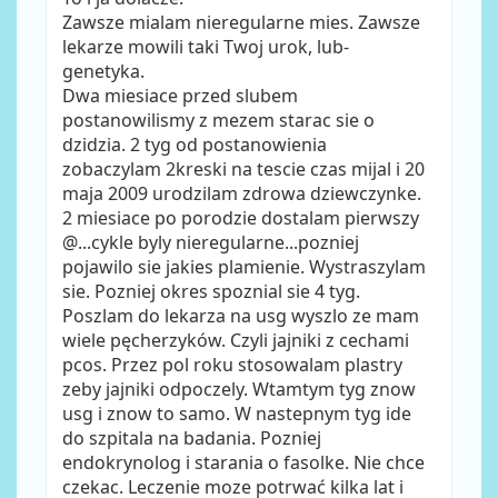
Zawsze mialam nieregularne mies. Zawsze
lekarze mowili taki Twoj urok, lub-
genetyka.
Dwa miesiace przed slubem
postanowilismy z mezem starac sie o
dzidzia. 2 tyg od postanowienia
zobaczylam 2kreski na tescie czas mijal i 20
maja 2009 urodzilam zdrowa dziewczynke.
2 miesiace po porodzie dostalam pierwszy
@...cykle byly nieregularne...pozniej
pojawilo sie jakies plamienie. Wystraszylam
sie. Pozniej okres spoznial sie 4 tyg.
Poszlam do lekarza na usg wyszlo ze mam
wiele pęcherzyków. Czyli jajniki z cechami
pcos. Przez pol roku stosowalam plastry
zeby jajniki odpoczely. Wtamtym tyg znow
usg i znow to samo. W nastepnym tyg ide
do szpitala na badania. Pozniej
endokrynolog i starania o fasolke. Nie chce
czekac. Leczenie moze potrwać kilka lat i