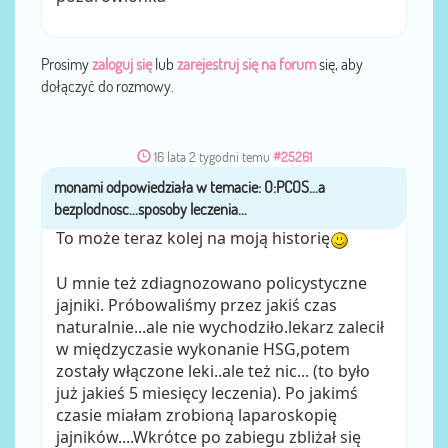
Prosimy
zaloguj się
lub
zarejestruj się na forum
się, aby
dołączyć do rozmowy.
16 lata 2 tygodni temu
#25261
monami
przez
To może teraz kolej na moją historię
U mnie też zdiagnozowano policystyczne
jajniki. Próbowaliśmy przez jakiś czas
naturalnie...ale nie wychodziło.lekarz zalecił
w międzyczasie wykonanie HSG,potem
zostały włączone leki..ale też nic... (to było
już jakieś 5 miesięcy leczenia). Po jakimś
czasie miałam zrobioną laparoskopię
jajników....Wkrótce po zabiegu zbliżał się