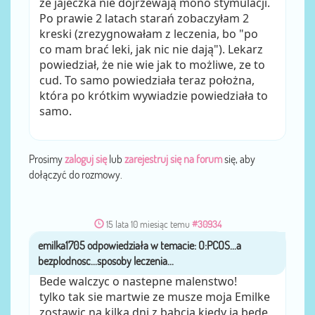
że jajeczka nie dojrzewają mono stymulacji.
Po prawie 2 latach starań zobaczyłam 2
kreski (zrezygnowałam z leczenia, bo "po
co mam brać leki, jak nic nie dają"). Lekarz
powiedział, że nie wie jak to możliwe, ze to
cud. To samo powiedziała teraz położna,
która po krótkim wywiadzie powiedziała to
samo.
Prosimy
zaloguj się
lub
zarejestruj się na forum
się, aby
dołączyć do rozmowy.
15 lata 10 miesiąc temu
#30934
emilka1705
przez
Bede walczyc o nastepne malenstwo!
tylko tak sie martwie ze musze moja Emilke
zostawic na kilka dni z babcia kiedy ja bede