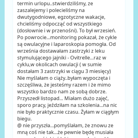
termin urlopu..stwierdziliśmy, ze
zaszalejemy i polecieliśmy na
dwutygodniowe, egzotyczne wakacje,
chcieliśmy odpocząć od wszystkiego
(dosłownie i w przenośni). To był wrzesień.
Po powrocie...monitoring pokazał, że cykle
są owulacyjne i laparoskopia pomogła. Od
września dostawałam zastrzyki z leku
stymulującego jajniki - Ovitrelle...raz w
cyklu,w okolicach owulacji ( w sumie
dostałam 3 zastrzyki w ciągu 3 miesięcy)
Nie myślałam o ciąży..byłam wypoczęta i
szczęśliwa, że jesteśmy razem i że mimo
wszystko bardzo nam ze sobą dobrze.
Przyszedł listopad... Miałam dużo zajęć,
sporo pracy, jeździłam na szkolenia...na nic
nie było praktycznie czasu. Żyłam w ciągłym
biegu.
@ nie przyszła...pomyślałam, że znowu ze
mną coś nie tak...że pewnie będę musiała