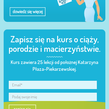
dowiedz się więcej
Zapisz się na kurs o ciąży,
porodzie i macierzyństwie.
Kurs zawiera 25 lekcji od położnej Katarzyna
Płaza-Piekarzewskiej.
zapisz się