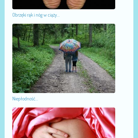
Obrzęki rąk i nóg w ciąży...
Niepłodność...