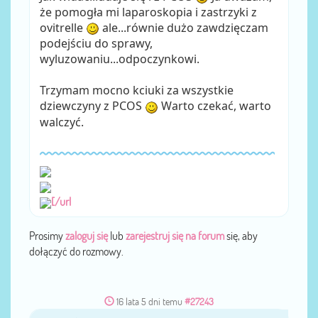
że pomogła mi laparoskopia i zastrzyki z
ovitrelle
ale...równie dużo zawdzięczam
podejściu do sprawy,
wyluzowaniu...odpoczynkowi.
Trzymam mocno kciuki za wszystkie
dziewczyny z PCOS
Warto czekać, warto
walczyć.
[/url
Prosimy
zaloguj się
lub
zarejestruj się na forum
się, aby
dołączyć do rozmowy.
16 lata 5 dni temu
#27243