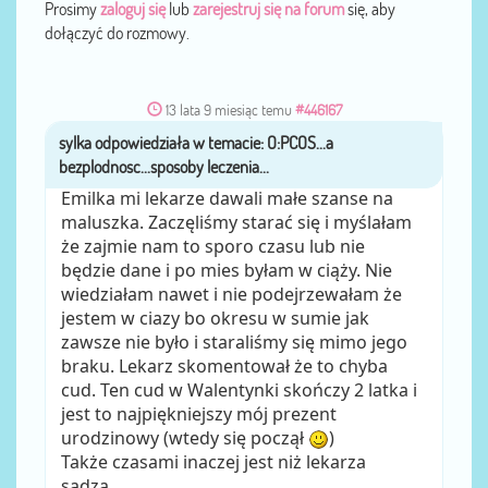
Prosimy
zaloguj się
lub
zarejestruj się na forum
się, aby
dołączyć do rozmowy.
13 lata 9 miesiąc temu
#446167
sylka
przez
Emilka mi lekarze dawali małe szanse na
maluszka. Zaczęliśmy starać się i myślałam
że zajmie nam to sporo czasu lub nie
będzie dane i po mies byłam w ciąży. Nie
wiedziałam nawet i nie podejrzewałam że
jestem w ciazy bo okresu w sumie jak
zawsze nie było i staraliśmy się mimo jego
braku. Lekarz skomentował że to chyba
cud. Ten cud w Walentynki skończy 2 latka i
jest to najpiękniejszy mój prezent
urodzinowy (wtedy się począł
)
Także czasami inaczej jest niż lekarza
sądzą.