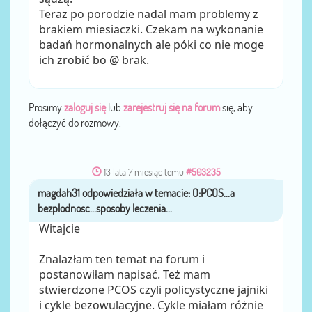
Teraz po porodzie nadal mam problemy z
brakiem miesiaczki. Czekam na wykonanie
badań hormonalnych ale póki co nie moge
ich zrobić bo @ brak.
Prosimy
zaloguj się
lub
zarejestruj się na forum
się, aby
dołączyć do rozmowy.
13 lata 7 miesiąc temu
#503235
magdah31
przez
Witajcie
Znalazłam ten temat na forum i
postanowiłam napisać. Też mam
stwierdzone PCOS czyli policystyczne jajniki
i cykle bezowulacyjne. Cykle miałam różnie