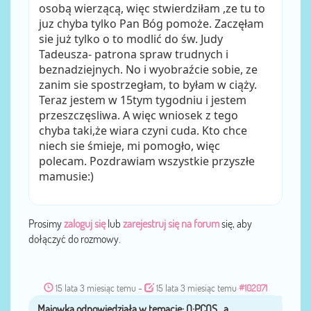
osobą wierzącą, więc stwierdziłam ,ze tu to
juz chyba tylko Pan Bóg pomoże. Zaczęłam
sie już tylko o to modlić do św. Judy
Tadeusza- patrona spraw trudnych i
beznadziejnych. No i wyobraźcie sobie, ze
zanim sie spostrzegłam, to byłam w ciąży.
Teraz jestem w 15tym tygodniu i jestem
przeszczęsliwa. A więc wniosek z tego
chyba taki,że wiara czyni cuda. Kto chce
niech sie śmieje, mi pomogło, więc
polecam. Pozdrawiam wszystkie przyszłe
mamusie:)
Prosimy
zaloguj się
lub
zarejestruj się na forum
się, aby
dołączyć do rozmowy.
15 lata 3 miesiąc temu
-
15 lata 3 miesiąc temu
#102071
Majowka
przez