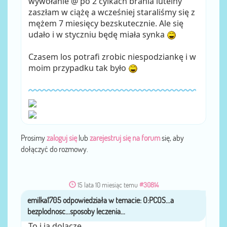
wywołanie @ po 2 cylkach brania luteiny
zaszłam w ciążę a wcześniej staraliśmy się z
mężem 7 miesięcy bezskutecznie. Ale się
udało i w styczniu będę miała synka
Czasem los potrafi zrobic niespodziankę i w
moim przypadku tak było
Prosimy
zaloguj się
lub
zarejestruj się na forum
się, aby
dołączyć do rozmowy.
15 lata 10 miesiąc temu
#30814
emilka1705
przez
To i ja dolacze.