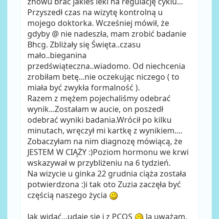
znowu brać jakieś leki na regulację cyklu...
Przyszedł czas na wizytę kontrolną u
mojego doktorka. Wcześniej mówił, że
gdyby @ nie nadeszła, mam zrobić badanie
Bhcg. Zbliżały się Święta..czasu
mało..bieganina
przedświąteczna..wiadomo. Od niechcenia
zrobiłam betę...nie oczekując niczego ( to
miała być zwykła formalność ).
Razem z mężem pojechaliśmy odebrać
wynik...Zostałam w aucie, on poszedł
odebrać wyniki badania.Wrócił po kilku
minutach, wręczył mi kartkę z wynikiem....
Zobaczyłam na nim diagnozę mówiącą, że
JESTEM W CIĄŻY :)Poziom hormonu we krwi
wskazywał w przybliżeniu na 6 tydzień.
Na wizycie u ginka 22 grudnia ciąża została
potwierdzona :)i tak oto Zuzia zaczęła być
częścią naszego życia
Jak widać...udaje się i z PCOS
Ja uważam,