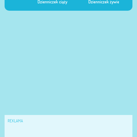
Dzienniczek ciąży
Dzienniczek żywienia
Dzi
REKLAMA