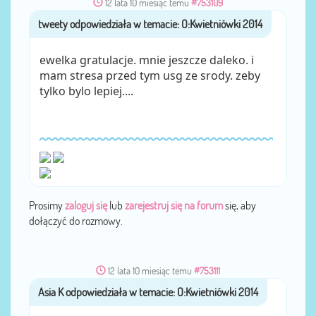
12 lata 10 miesiąc temu
#753109
tweety
przez
ewelka gratulacje. mnie jeszcze daleko. i
mam stresa przed tym usg ze srody. zeby
tylko bylo lepiej....
Prosimy
zaloguj się
lub
zarejestruj się na forum
się, aby
dołączyć do rozmowy.
12 lata 10 miesiąc temu
#753111
Asia K
przez