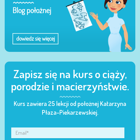
Blog położnej
dowiedz się więcej
Zapisz się na kurs o ciąży,
porodzie i macierzyństwie.
Kurs zawiera 25 lekcji od położnej Katarzyna
Płaza-Piekarzewskiej.