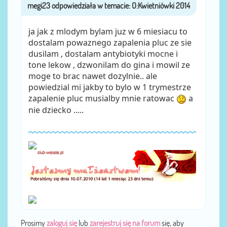
megi23
przez
ja jak z mlodym bylam juz w 6 miesiacu to
dostalam powaznego zapalenia pluc ze sie
dusilam , dostalam antybiotyki mocne i
tone lekow , dzwonilam do gina i mowil ze
moge to brac nawet dozylnie.. ale
powiedzial mi jakby to bylo w 1 trymestrze
zapalenie pluc musialby mnie ratowac
a
nie dziecko .....
Prosimy
zaloguj się
lub
zarejestruj się na forum
się, aby