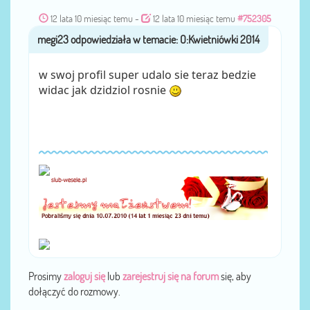
12 lata 10 miesiąc temu
-
12 lata 10 miesiąc temu
#752305
megi23
przez
w swoj profil super udalo sie teraz bedzie
widac jak dzidziol rosnie
Prosimy
zaloguj się
lub
zarejestruj się na forum
się, aby
dołączyć do rozmowy.