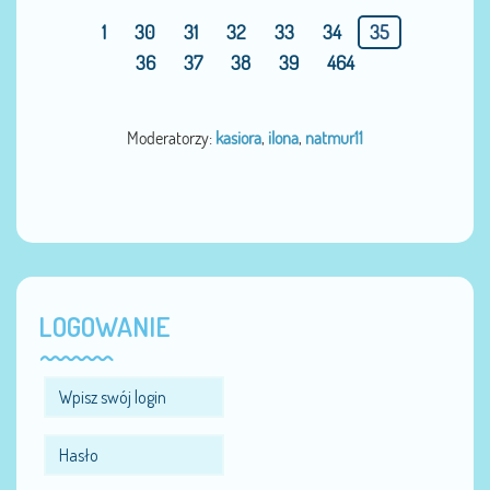
1
30
31
32
33
34
35
36
37
38
39
464
Moderatorzy:
kasiora
,
ilona
,
natmur11
LOGOWANIE