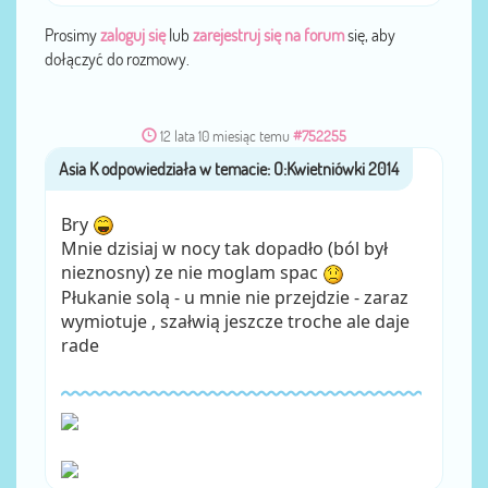
Prosimy
zaloguj się
lub
zarejestruj się na forum
się, aby
dołączyć do rozmowy.
12 lata 10 miesiąc temu
#752255
Asia K
przez
Bry
Mnie dzisiaj w nocy tak dopadło (ból był
nieznosny) ze nie moglam spac
Płukanie solą - u mnie nie przejdzie - zaraz
wymiotuje , szałwią jeszcze troche ale daje
rade