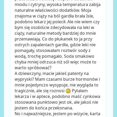
miodu i cytryny, wysoka temperatura zabija
naturalne właściwości dodatków. Moja
znajoma w ciąży na ból gardła brała Isle,
podobno lekarz jej polecił. Ale nie wiem czy
bym się osobiście zdecydowała na leki w
ciąży, naturalne metody bardziej do mnie
przemawiają. Co do płukanek to ja przy
ostrych zapaleniach gardła, gdzie leki nie
pomagały, stosowałam roztwór sody z
wodą, trochę pomagało. Soda smakowo
chyba mniej odrzuca niż sól więc może to
warto spróbować?
A dziewczyny, macie jakieś patenty na
wypryski? Mam czasami burze hormonów i
mnie pojedynczo wysypuje, nie wygląda to
tragicznie, ale się roznosi
Pytałam
lekarza i w aptece, podobno maść cynkowa
stosowana punktowo jest ok, ale jakoś nie
jestem do końca przekonana.
No i najważniejsze, jestem po wizycie, karta