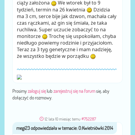
ciąży założona
We wtorek był to 9
tydzień, termin na 26 kwietnia
Dzidzia
ma 3 cm, serce bije jak dzwon, machała cały
czas rączkami, aż gin się śmiała, że taka
ruchliwa. Super uczucie zobaczyć to na
monitorze
Trochę się uspokoiłam, chyba
niedługo powiemy rodzinie i przyjaciołom.
Teraz za 3 tyg genetyczne i mam nadzieję,
że wszystko będzie w porządku
Prosimy
zaloguj się
lub
zarejestruj się na forum
się, aby
dołączyć do rozmowy.
12 lata 10 miesiąc temu
#752287
megi23
przez