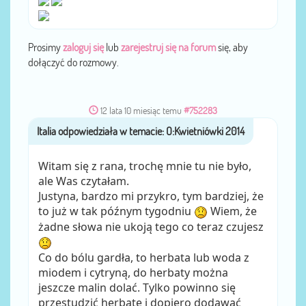
Prosimy
zaloguj się
lub
zarejestruj się na forum
się, aby
dołączyć do rozmowy.
12 lata 10 miesiąc temu
#752283
Italia
przez
Witam się z rana, trochę mnie tu nie było,
ale Was czytałam.
Justyna, bardzo mi przykro, tym bardziej, że
to już w tak późnym tygodniu
Wiem, że
żadne słowa nie ukoją tego co teraz czujesz
Co do bólu gardła, to herbata lub woda z
miodem i cytryną, do herbaty można
jeszcze malin dolać. Tylko powinno się
przestudzić herbatę i dopiero dodawać