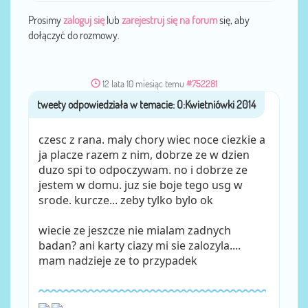
Prosimy
zaloguj się
lub
zarejestruj się na forum
się, aby
dołączyć do rozmowy.
12 lata 10 miesiąc temu
#752281
tweety
przez
czesc z rana. maly chory wiec noce ciezkie a
ja placze razem z nim, dobrze ze w dzien
duzo spi to odpoczywam. no i dobrze ze
jestem w domu. juz sie boje tego usg w
srode. kurcze... zeby tylko bylo ok
wiecie ze jeszcze nie mialam zadnych
badan? ani karty ciazy mi sie zalozyla....
mam nadzieje ze to przypadek