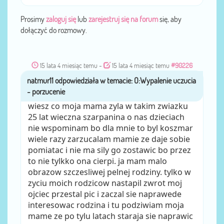
Prosimy
zaloguj się
lub
zarejestruj się na forum
się, aby
dołączyć do rozmowy.
15 lata 4 miesiąc temu
-
15 lata 4 miesiąc temu
#90226
przez
natmur11
wiesz co moja mama zyla w takim zwiazku
25 lat wieczna szarpanina o nas dzieciach
nie wspominam bo dla mnie to byl koszmar
wiele razy zarzucalam mamie ze daje sobie
pomiatac i nie ma sily go zostawic bo przez
to nie tylkko ona cierpi. ja mam malo
obrazow szczesliwej pelnej rodziny. tylko w
zyciu moich rodzicow nastapil zwrot moj
ojciec przestal pic i zaczal sie naprawede
interesowac rodzina i tu podziwiam moja
mame ze po tylu latach staraja sie naprawic