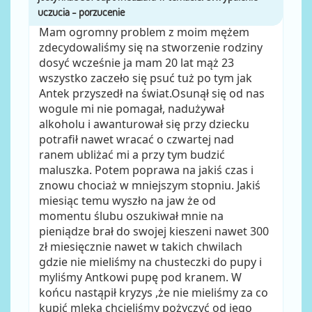
Mam ogromny problem z moim mężem
zdecydowaliśmy się na stworzenie rodziny
dosyć wcześnie ja mam 20 lat mąż 23
wszystko zaczeło się psuć tuż po tym jak
Antek przyszedł na świat.Osunął się od nas
wogule mi nie pomagał, nadużywał
alkoholu i awanturował się przy dziecku
potrafił nawet wracać o czwartej nad
ranem ubliżać mi a przy tym budzić
maluszka. Potem poprawa na jakiś czas i
znowu chociaż w mniejszym stopniu. Jakiś
miesiąc temu wyszło na jaw że od
momentu ślubu oszukiwał mnie na
pieniądze brał do swojej kieszeni nawet 300
zł miesięcznie nawet w takich chwilach
gdzie nie mieliśmy na chusteczki do pupy i
myliśmy Antkowi pupę pod kranem. W
końcu nastąpił kryzys ,że nie mieliśmy za co
kupić mleka chcieliśmy pożyczyć od jego