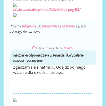
s2.pierwszezabki.pl/035/0354289b0.png?6371
Prosimy
zaloguj się
lub
zarejestruj się na forum
się, aby
dołączyć do rozmowy.
15 lata 1 miesiąc temu
#137285
madziaska
przez
Zgadzam sie z natmur... Odejdz od niego,
wlasnie dla dziecka i siebie...