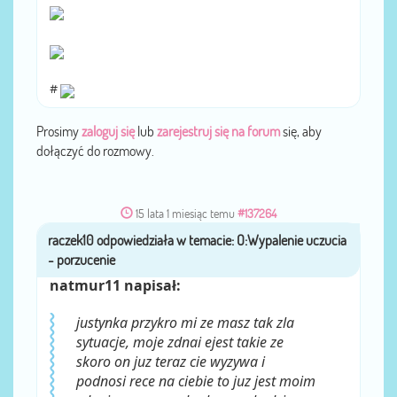
#
Prosimy
zaloguj się
lub
zarejestruj się na forum
się, aby
dołączyć do rozmowy.
15 lata 1 miesiąc temu
#137264
raczek10
przez
natmur11 napisał:
justynka przykro mi ze masz tak zla
sytuacje, moje zdnai ejest takie ze
skoro on juz teraz cie wyzywa i
podnosi rece na ciebie to juz jest moim