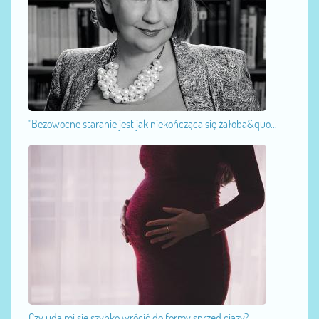
"Bezowocne staranie jest jak niekończąca się żałoba&quo...
Czy uda mi się szybko wrócić do formy sprzed ciąży?