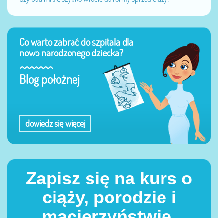
Co warto zabrać do szpitala dla
nowo narodzonego dziecka?
Blog położnej
dowiedz się więcej
Zapisz się na kurs o
ciąży, porodzie i
macierzyństwie.