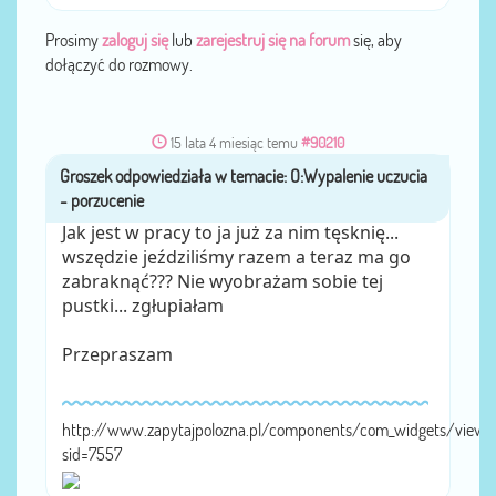
Prosimy
zaloguj się
lub
zarejestruj się na forum
się, aby
dołączyć do rozmowy.
15 lata 4 miesiąc temu
#90210
Groszek
przez
Jak jest w pracy to ja już za nim tęsknię...
wszędzie jeździliśmy razem a teraz ma go
zabraknąć??? Nie wyobrażam sobie tej
pustki... zgłupiałam
Przepraszam
http://www.zapytajpolozna.pl/components/com_widgets/view.
sid=7557