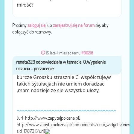
miłość?
Prosimy
zaloguj się
lub
zarejestruj się na forum
się, aby
dołączyć do rozmowy.
15 lata 4 miesiąc temu
#90218
renata329
przez
kurcze Groszku strasznie Ci współczuje,w
takich sytułacjach nie umiem doradzac
,mam nadzieje ze sie wszystko ułoży,
[ur
l=http://www.zapytajpolozna.pl]
http://www.zapytajpolozna.pl/components/com_widgets/view.
sid=17870 [/url]