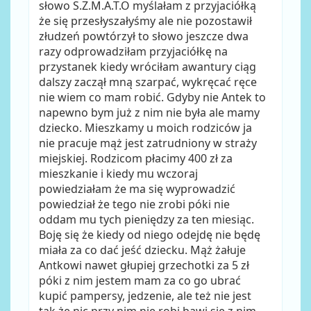
słowo S.Z.M.A.T.O myślałam z przyjaciółką
że się przesłyszałyśmy ale nie pozostawił
złudzeń powtórzył to słowo jeszcze dwa
razy odprowadziłam przyjaciółkę na
przystanek kiedy wróciłam awantury ciąg
dalszy zaczął mną szarpać, wykręcać ręce
nie wiem co mam robić. Gdyby nie Antek to
napewno bym już z nim nie była ale mamy
dziecko. Mieszkamy u moich rodziców ja
nie pracuje mąż jest zatrudniony w straży
miejskiej. Rodzicom płacimy 400 zł za
mieszkanie i kiedy mu wczoraj
powiedziałam że ma się wyprowadzić
powiedział że tego nie zrobi póki nie
oddam mu tych pieniędzy za ten miesiąc.
Boję się że kiedy od niego odejdę nie będę
miała za co dać jeść dziecku. Mąż żałuje
Antkowi nawet głupiej grzechotki za 5 zł
póki z nim jestem mam za co go ubrać
kupić pampersy, jedzenie, ale też nie jest