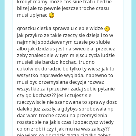
kredyt mamy. moze cos siue trafi i bedzie
blizej ale to pewnie jeszcze troche czasu
musi uplynac
groszku ciezka sprawa u ciebie widze
jak przykro ze takie rzeczy sie dzieja i to w
najmniej spodziewanym czasie po slubie
albo jak dzidzius jest na swiecie a [przeciez
zeby znalesc sie w tym miejscu zycia ludzie
musieli sie bardzo kochac. trudno
cokolwiek doradzic bo tylko ty wiesz jak to
wszystko naprawde wyglada. napewno to
musi byc orzemyslana decyzja rozwaz
wszystkie za i przeciw i zadaj sobie pytanie
czy go kochasz?? jesli czujesz sie
rzeczywiscie nie szanowana to sprawy dosc
daleko juz zaszly. a gdybys sprobowala np
dac wam troche czasu na przemyslenia i
rozstac sie na jakis czas i zobaczysz wtedy
co on zrobi i czy i jak mu na was zalezy??
nie wiem co doradzic zycze ci tylko zebys