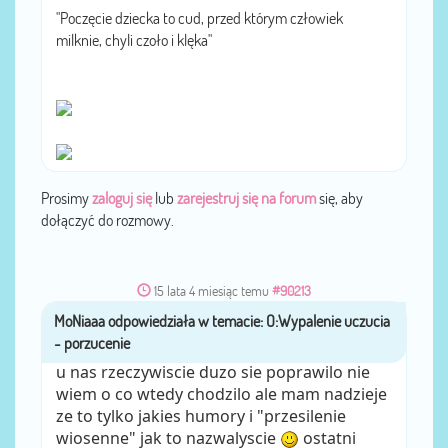
"Poczęcie dziecka to cud, przed którym człowiek
milknie, chyli czoło i klęka"
Prosimy
zaloguj się
lub
zarejestruj się na forum
się, aby
dołączyć do rozmowy.
15 lata 4 miesiąc temu
#90213
MoNiaaa
przez
u nas rzeczywiscie duzo sie poprawilo nie
wiem o co wtedy chodzilo ale mam nadzieje
ze to tylko jakies humory i "przesilenie
wiosenne" jak to nazwalyscie
ostatni