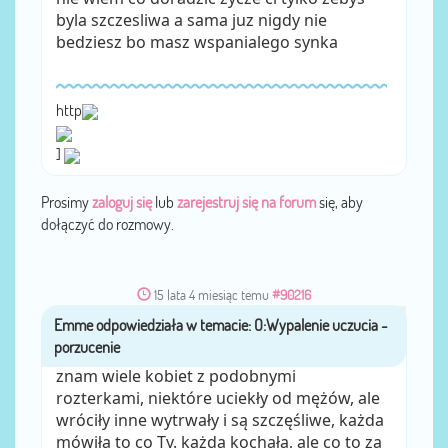
byla szczesliwa a sama juz nigdy nie
bedziesz bo masz wspanialego synka
http
]
Prosimy
zaloguj się
lub
zarejestruj się na forum
się, aby
dołączyć do rozmowy.
15 lata 4 miesiąc temu
#90216
Emme
przez
znam wiele kobiet z podobnymi
rozterkami, niektóre uciekły od mężów, ale
wróciły inne wytrwały i są szczęśliwe, każda
mówiła to co Ty. każda kochała, ale co to za