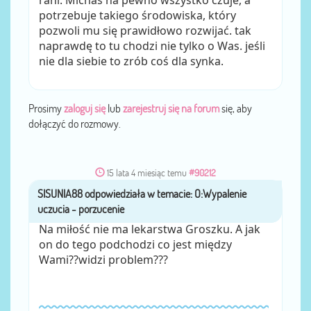
rani. Michaś na pewno wszystko czuje, a
potrzebuje takiego środowiska, który
pozwoli mu się prawidłowo rozwijać. tak
naprawdę to tu chodzi nie tylko o Was. jeśli
nie dla siebie to zrób coś dla synka.
Prosimy
zaloguj się
lub
zarejestruj się na forum
się, aby
dołączyć do rozmowy.
15 lata 4 miesiąc temu
#90212
SISUNIA88
przez
Na miłość nie ma lekarstwa Groszku. A jak
on do tego podchodzi co jest między
Wami??widzi problem???