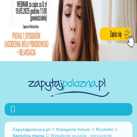
Zapytajpolozna.pl
Kategorie forum
Rozterki
Samotna mama
Wypalenie uczucia - porzucenie