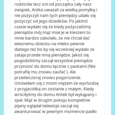
rodziców lecz oni od początku cały nasz
związek, Antka uważali za wielką pomyłkę i
nie pożyczyli nam tych pieniędzy udało się
pożyczyć od jego dziadków. Po jakimś
czasie wydało się że kiedy pożyczaliśmy
pieniądze mój mąż miał je w kieszeni to
mnie bardzo zabolało, że nie chciał dać
własnemu dziecku na mleko pewnie
dlatego też bo by się wcześniej wydało że
zataja przede mną pieniądze. Jakoś się
pogodziliśmy zaczął wszystkie pieniądze
przynosić do domu łącznie z paskami (Nie
potrafię mu znowu zaufać ). Ale
przedwczoraj znowu pogorszenie.
Umówiłam się z moim mężem że wychodzę
z przyjaciółką on zostanie z małym. Kiedy
wróciłyśmy do domu Antek był wykąpany i
spał. Mąż w drugim pokoju kompletnie
pijany oglądał telewizje zaczął się
awanturować w pewnym momencie padło