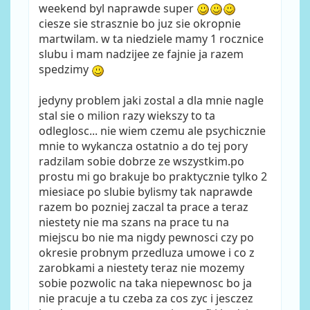
weekend byl naprawde super
ciesze sie strasznie bo juz sie okropnie
martwilam. w ta niedziele mamy 1 rocznice
slubu i mam nadzijee ze fajnie ja razem
spedzimy
jedyny problem jaki zostal a dla mnie nagle
stal sie o milion razy wiekszy to ta
odleglosc... nie wiem czemu ale psychicznie
mnie to wykancza ostatnio a do tej pory
radzilam sobie dobrze ze wszystkim.po
prostu mi go brakuje bo praktycznie tylko 2
miesiace po slubie bylismy tak naprawde
razem bo pozniej zaczal ta prace a teraz
niestety nie ma szans na prace tu na
miejscu bo nie ma nigdy pewnosci czy po
okresie probnym przedluza umowe i co z
zarobkami a niestety teraz nie mozemy
sobie pozwolic na taka niepewnosc bo ja
nie pracuje a tu czeba za cos zyc i jesczez