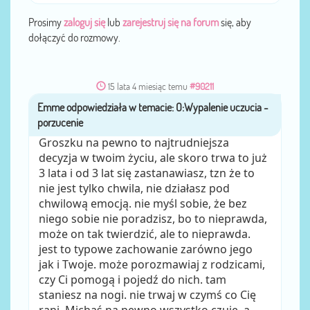
Prosimy
zaloguj się
lub
zarejestruj się na forum
się, aby
dołączyć do rozmowy.
15 lata 4 miesiąc temu
#90211
Emme
przez
Groszku na pewno to najtrudniejsza
decyzja w twoim życiu, ale skoro trwa to już
3 lata i od 3 lat się zastanawiasz, tzn że to
nie jest tylko chwila, nie działasz pod
chwilową emocją. nie myśl sobie, że bez
niego sobie nie poradzisz, bo to nieprawda,
może on tak twierdzić, ale to nieprawda.
jest to typowe zachowanie zarówno jego
jak i Twoje. może porozmawiaj z rodzicami,
czy Ci pomogą i pojedź do nich. tam
staniesz na nogi. nie trwaj w czymś co Cię