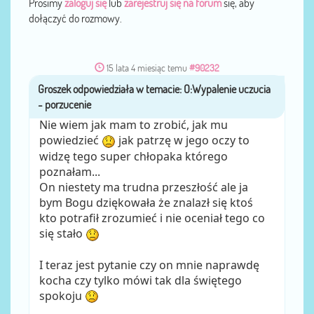
Prosimy
zaloguj się
lub
zarejestruj się na forum
się, aby
dołączyć do rozmowy.
15 lata 4 miesiąc temu
#90232
Groszek
przez
Nie wiem jak mam to zrobić, jak mu
powiedzieć
jak patrzę w jego oczy to
widzę tego super chłopaka którego
poznałam...
On niestety ma trudna przeszłość ale ja
bym Bogu dziękowała że znalazł się ktoś
kto potrafił zrozumieć i nie oceniał tego co
się stało
I teraz jest pytanie czy on mnie naprawdę
kocha czy tylko mówi tak dla świętego
spokoju