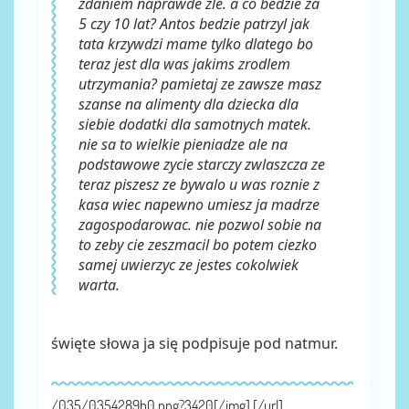
zdaniem naprawde zle. a co bedzie za
5 czy 10 lat? Antos bedzie patrzyl jak
tata krzywdzi mame tylko dlatego bo
teraz jest dla was jakims zrodlem
utrzymania? pamietaj ze zawsze masz
szanse na alimenty dla dziecka dla
siebie dodatki dla samotnych matek.
nie sa to wielkie pieniadze ale na
podstawowe zycie starczy zwlaszcza ze
teraz piszesz ze bywalo u was roznie z
kasa wiec napewno umiesz ja madrze
zagospodarowac. nie pozwol sobie na
to zeby cie zeszmacil bo potem ciezko
samej uwierzyc ze jestes cokolwiek
warta.
święte słowa ja się podpisuje pod natmur.
/035/0354289b0.png?3420[/img] [/url]