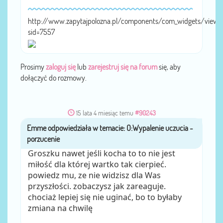
http://www.zapytajpolozna.pl/components/com_widgets/view.
sid=7557
Prosimy
zaloguj się
lub
zarejestruj się na forum
się, aby
dołączyć do rozmowy.
15 lata 4 miesiąc temu
#90243
Emme
przez
Groszku nawet jeśli kocha to to nie jest
miłość dla której wartko tak cierpieć.
powiedz mu, ze nie widzisz dla Was
przyszłości. zobaczysz jak zareaguje.
chociaż lepiej się nie uginać, bo to byłaby
zmiana na chwilę