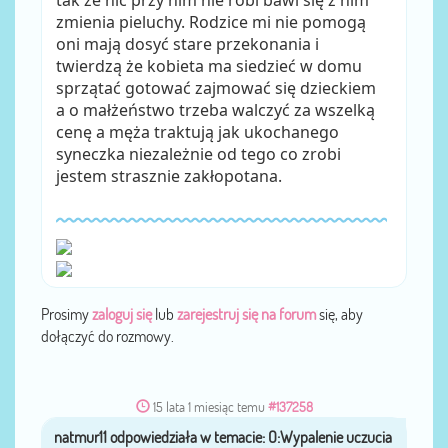
tak że nic przy nim nie robi bawi się z nim
zmienia pieluchy. Rodzice mi nie pomogą
oni mają dosyć stare przekonania i
twierdzą że kobieta ma siedzieć w domu
sprzątać gotować zajmować się dzieckiem
a o małżeństwo trzeba walczyć za wszelką
cenę a męża traktują jak ukochanego
syneczka niezależnie od tego co zrobi
jestem strasznie zakłopotana.
Prosimy
zaloguj się
lub
zarejestruj się na forum
się, aby
dołączyć do rozmowy.
15 lata 1 miesiąc temu
#137258
przez
natmur11