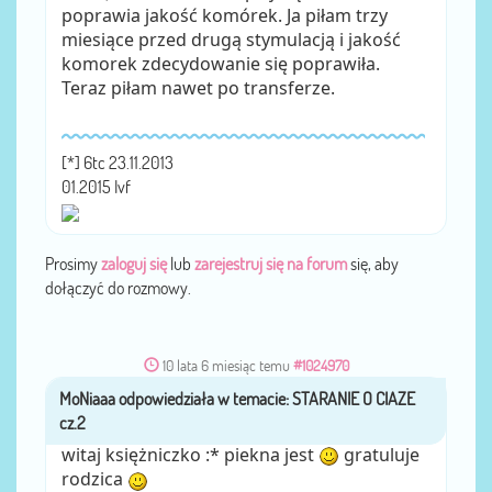
poprawia jakość komórek. Ja piłam trzy
miesiące przed drugą stymulacją i jakość
komorek zdecydowanie się poprawiła.
Teraz piłam nawet po transferze.
[*] 6tc 23.11.2013
01.2015 Ivf
Prosimy
zaloguj się
lub
zarejestruj się na forum
się, aby
dołączyć do rozmowy.
10 lata 6 miesiąc temu
#1024970
MoNiaaa
przez
witaj księżniczko :* piekna jest
gratuluje
rodzica