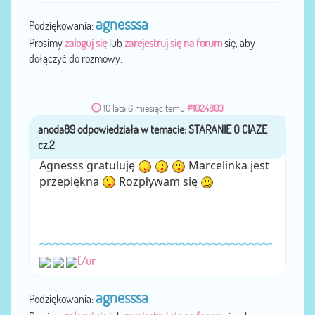
agnesssa
Podziękowania:
Prosimy
zaloguj się
lub
zarejestruj się na forum
się, aby
dołączyć do rozmowy.
10 lata 6 miesiąc temu
#1024803
anoda89
przez
Agnesss gratuluję
Marcelinka jest
przepiękna
Rozpływam się
[/ur
agnesssa
Podziękowania: