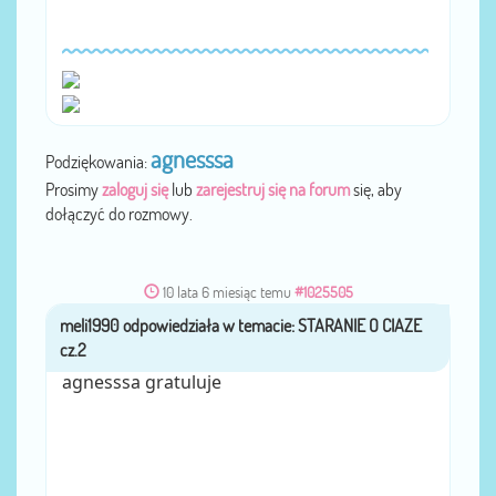
agnesssa
Podziękowania:
Prosimy
zaloguj się
lub
zarejestruj się na forum
się, aby
dołączyć do rozmowy.
10 lata 6 miesiąc temu
#1025505
meli1990
przez
agnesssa gratuluje