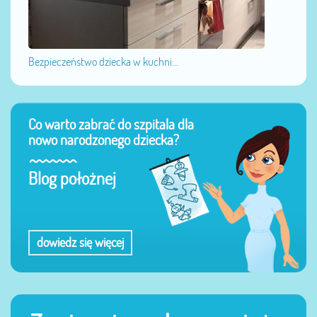
Bezpieczeństwo dziecka w kuchni...
Co warto zabrać do szpitala dla
nowo narodzonego dziecka?
Blog położnej
dowiedz się więcej