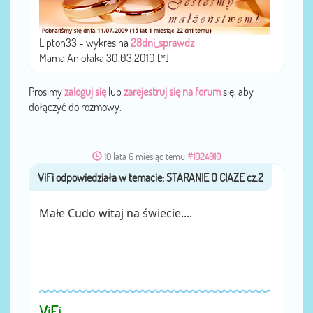
Lipton33 - wykres na
28dni_sprawdz
Mama Aniołaka 30.03.2010 [*]
Prosimy
zaloguj się
lub
zarejestruj się na forum
się, aby
dołączyć do rozmowy.
10 lata 6 miesiąc temu
#1024910
ViFi
przez
Małe Cudo witaj na świecie....
ViFi