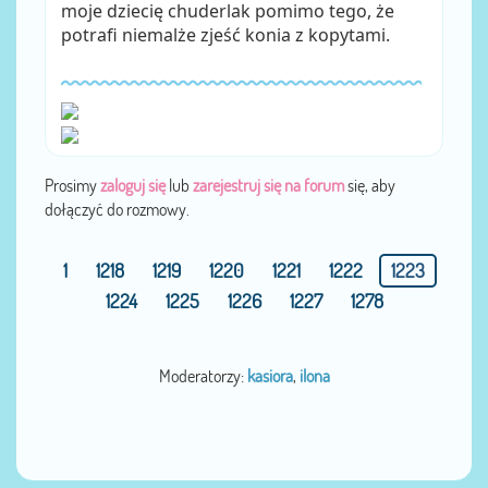
moje dziecię chuderlak pomimo tego, że
potrafi niemalże zjeść konia z kopytami.
Prosimy
zaloguj się
lub
zarejestruj się na forum
się, aby
dołączyć do rozmowy.
1
1218
1219
1220
1221
1222
1223
1224
1225
1226
1227
1278
Moderatorzy:
kasiora
,
ilona