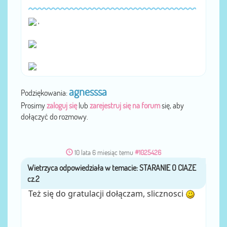
,
agnesssa
Podziękowania:
Prosimy
zaloguj się
lub
zarejestruj się na forum
się, aby
dołączyć do rozmowy.
10 lata 6 miesiąc temu
#1025426
Wietrzyca
przez
Też się do gratulacji dołączam, slicznosci