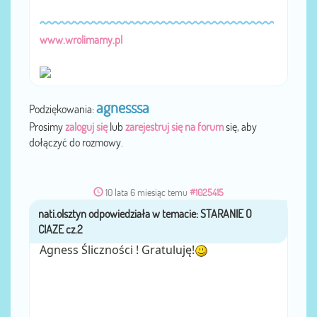
www.wrolimamy.pl
agnesssa
Podziękowania:
Prosimy
zaloguj się
lub
zarejestruj się na forum
się, aby
dołączyć do rozmowy.
10 lata 6 miesiąc temu
#1025415
nati.olsztyn
przez
Agness Śliczności ! Gratuluję!