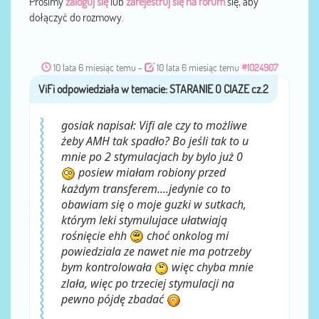
Prosimy
zaloguj się
lub
zarejestruj się na forum
się, aby
dołączyć do rozmowy.
10 lata 6 miesiąc temu
-
10 lata 6 miesiąc temu
#1024907
ViFi
przez
gosiak napisał: Vifi ale czy to możliwe
żeby AMH tak spadło? Bo jeśli tak to u
mnie po 2 stymulacjach by bylo już 0
posiew miałam robiony przed
każdym transferem....jedynie co to
obawiam się o moje guzki w sutkach,
którym leki stymulujace ułatwiają
rośnięcie ehh
choć onkolog mi
powiedziala ze nawet nie ma potrzeby
bym kontrolowała
więc chyba mnie
zlała, więc po trzeciej stymulacji na
pewno pójdę zbadać