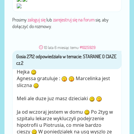
Prosimy
zaloguj się
lub
zarejestruj się na forum
się, aby
dołączyć do rozmowy.
10 lata 6 miesiąc temu
#1025929
Gosia 2712
przez
Hejka
Agnessa gratuluje :
Marcelinka jest
sliczna
Meli ale duze juz masz dzieciaki
Ja od wczoraj jestem w domu
Po 2tyg w
szpitalu lekarze wykluczyli podejrzenie
hipotrofii u Piotrusia, co mnie bardzo
cieszy
W poniedzialek na usg wyszlo ze