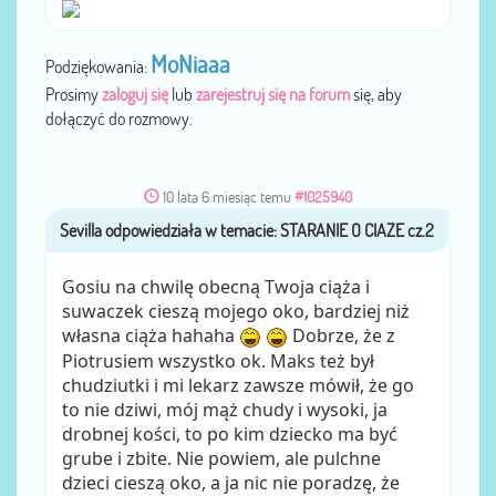
MoNiaaa
Podziękowania:
Prosimy
zaloguj się
lub
zarejestruj się na forum
się, aby
dołączyć do rozmowy.
10 lata 6 miesiąc temu
#1025940
Sevilla
przez
Gosiu na chwilę obecną Twoja ciąża i
suwaczek cieszą mojego oko, bardziej niż
własna ciąża hahaha
Dobrze, że z
Piotrusiem wszystko ok. Maks też był
chudziutki i mi lekarz zawsze mówił, że go
to nie dziwi, mój mąż chudy i wysoki, ja
drobnej kości, to po kim dziecko ma być
grube i zbite. Nie powiem, ale pulchne
dzieci cieszą oko, a ja nic nie poradzę, że