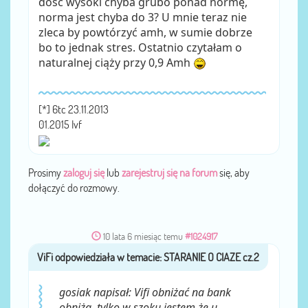
dość wysoki chyba grubo ponad normę,
norma jest chyba do 3? U mnie teraz nie
zleca by powtórzyć amh, w sumie dobrze
bo to jednak stres. Ostatnio czytałam o
naturalnej ciąży przy 0,9 Amh
[*] 6tc 23.11.2013
01.2015 Ivf
Prosimy
zaloguj się
lub
zarejestruj się na forum
się, aby
dołączyć do rozmowy.
10 lata 6 miesiąc temu
#1024917
ViFi
przez
gosiak napisał: Vifi obniżać na bank
obniża, tylko w szoku jestem że u