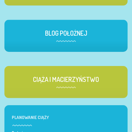
BLOG POŁOŻNEJ
CIĄŻA I MACIERZYŃSTWO
PLANOWANIE CIĄŻY