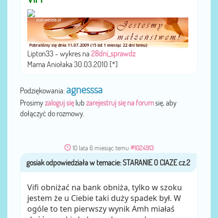
Lipton33 - wykres na
28dni_sprawdz
Mama Aniołaka 30.03.2010 [*]
agnesssa
Podziękowania:
Prosimy
zaloguj się
lub
zarejestruj się na forum
się, aby
dołączyć do rozmowy.
10 lata 6 miesiąc temu
#1024913
gosiak
przez
Vifi obniżać na bank obniża, tylko w szoku
jestem że u Ciebie taki duży spadek był. W
ogóle to ten pierwszy wynik Amh miałaś