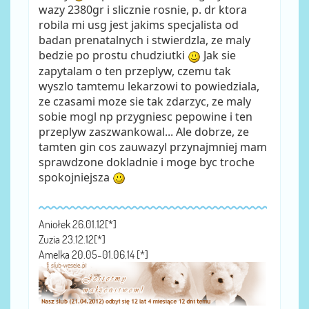
wazy 2380gr i slicznie rosnie, p. dr ktora
robila mi usg jest jakims specjalista od
badan prenatalnych i stwierdzla, ze maly
bedzie po prostu chudziutki
Jak sie
zapytalam o ten przeplyw, czemu tak
wyszlo tamtemu lekarzowi to powiedziala,
ze czasami moze sie tak zdarzyc, ze maly
sobie mogl np przygniesc pepowine i ten
przeplyw zaszwankowal... Ale dobrze, ze
tamten gin cos zauwazyl przynajmniej mam
sprawdzone dokladnie i moge byc troche
spokojniejsza
Aniołek 26.01.12[*]
Zuzia 23.12.12[*]
Amelka 20.05-01.06.14 [*]