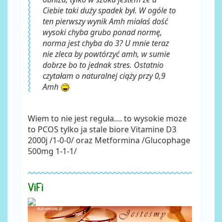
Ciebie taki duży spadek był. W ogóle to
ten pierwszy wynik Amh miałaś dość
wysoki chyba grubo ponad normę,
norma jest chyba do 3? U mnie teraz
nie zleca by powtórzyć amh, w sumie
dobrze bo to jednak stres. Ostatnio
czytałam o naturalnej ciąży przy 0,9
Amh
Wiem to nie jest reguła.... to wysokie moze
to PCOS tylko ja stale biore Vitamine D3
2000j /1-0-0/ oraz Metformina /Glucophage
500mg 1-1-1/
ViFi