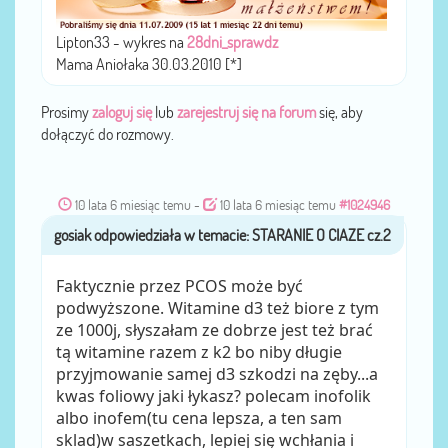
Lipton33 - wykres na
28dni_sprawdz
Mama Aniołaka 30.03.2010 [*]
Prosimy
zaloguj się
lub
zarejestruj się na forum
się, aby
dołączyć do rozmowy.
10 lata 6 miesiąc temu
-
10 lata 6 miesiąc temu
#1024946
gosiak
przez
Faktycznie przez PCOS może być
podwyższone. Witamine d3 też biore z tym
ze 1000j, słyszałam ze dobrze jest też brać
tą witamine razem z k2 bo niby długie
przyjmowanie samej d3 szkodzi na zęby...a
kwas foliowy jaki łykasz? polecam inofolik
albo inofem(tu cena lepsza, a ten sam
sklad)w saszetkach, lepiej się wchłania i