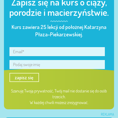
Zapisz się na kurs o ciąży,
porodzie i macierzyństwie.
Kurs zawiera 25 lekcji od położnej Katarzyna
Płaza-Piekarzewskiej.
zapisz się
Szanuję Twoją prywatność, Twój mail nie dostanie się do osób
trzecich.
W każdej chwili możesz zrezygnować.
REKLAMA