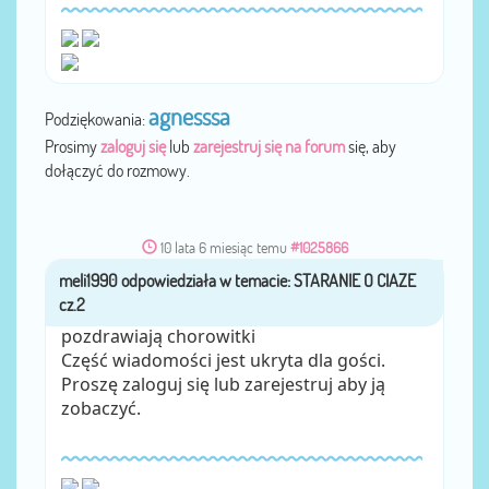
agnesssa
Podziękowania:
Prosimy
zaloguj się
lub
zarejestruj się na forum
się, aby
dołączyć do rozmowy.
10 lata 6 miesiąc temu
#1025866
meli1990
przez
pozdrawiają chorowitki
Część wiadomości jest ukryta dla gości.
Proszę zaloguj się lub zarejestruj aby ją
zobaczyć.