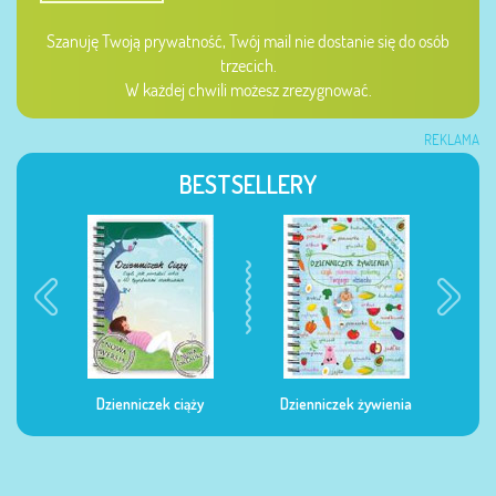
Szanuję Twoją prywatność, Twój mail nie dostanie się do osób
trzecich.
W każdej chwili możesz zrezygnować.
REKLAMA
BESTSELLERY
Dzienniczek ciąży
Dzienniczek żywienia
Dzi