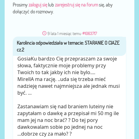
Prosimy
zaloguj się
lub
zarejestruj się na forum
się, aby
dołączyć do rozmowy.
9 lata 1 miesiąc temu
#1063717
Karolincia
przez
GosiaKu bardzo Cię przepraszam za swoje
słowa, faktycznie moje problemy przy
Twoich to tak jakby ich nie bylo....
MirellA ma rację. ..uda się trzeba mieć
nadzieję nawet najmniejsza ale jednak musi
być. ...
Zastanawiam się nad braniem luteiny nie
zapytałam o dawkę a przepisał mi 50 mg ile
mam jej na noc brać? ? Do tej pory
dawkowalam sobie po jednej na noc
...dobrze czy za mało? ?