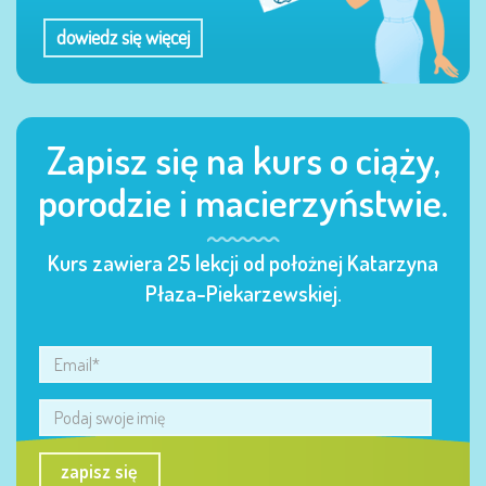
dowiedz się więcej
Zapisz się na kurs o ciąży,
porodzie i macierzyństwie.
Kurs zawiera 25 lekcji od położnej Katarzyna
Płaza-Piekarzewskiej.
zapisz się