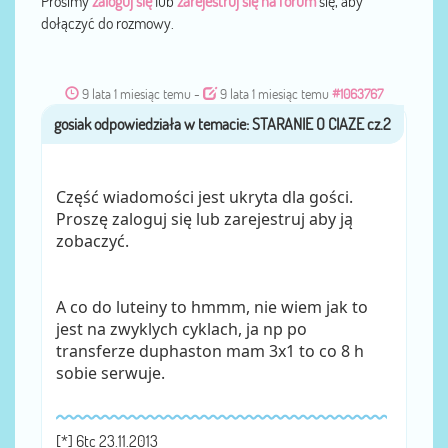
Prosimy
zaloguj się
lub
zarejestruj się na forum
się, aby
dołączyć do rozmowy.
9 lata 1 miesiąc temu
-
9 lata 1 miesiąc temu
#1063767
gosiak
przez
Część wiadomości jest ukryta dla gości.
Proszę zaloguj się lub zarejestruj aby ją
zobaczyć.
A co do luteiny to hmmm, nie wiem jak to
jest na zwyklych cyklach, ja np po
transferze duphaston mam 3x1 to co 8 h
sobie serwuje.
[*] 6tc 23.11.2013