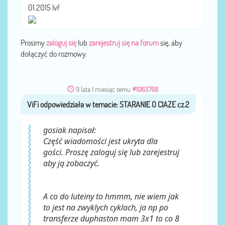
01.2015 Ivf
Prosimy
zaloguj się
lub
zarejestruj się na forum
się, aby
dołączyć do rozmowy.
9 lata 1 miesiąc temu
#1063768
ViFi
przez
gosiak napisał:
Część wiadomości jest ukryta dla
gości. Proszę zaloguj się lub zarejestruj
aby ją zobaczyć.
A co do luteiny to hmmm, nie wiem jak
to jest na zwyklych cyklach, ja np po
transferze duphaston mam 3x1 to co 8