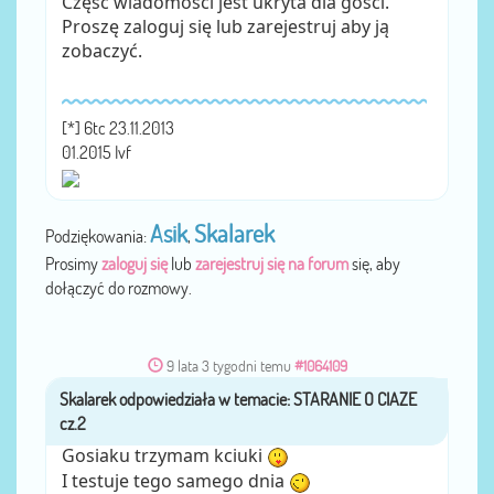
Część wiadomości jest ukryta dla gości.
Proszę zaloguj się lub zarejestruj aby ją
zobaczyć.
[*] 6tc 23.11.2013
01.2015 Ivf
Asik
Skalarek
Podziękowania:
,
Prosimy
zaloguj się
lub
zarejestruj się na forum
się, aby
dołączyć do rozmowy.
9 lata 3 tygodni temu
#1064109
Skalarek
przez
Gosiaku trzymam kciuki
I testuje tego samego dnia