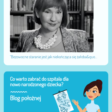
"Bezowocne staranie jest jak niekończąca się żałoba&quo...
Co warto zabrać do szpitala dla
nowo narodzonego dziecka?
Blog położnej