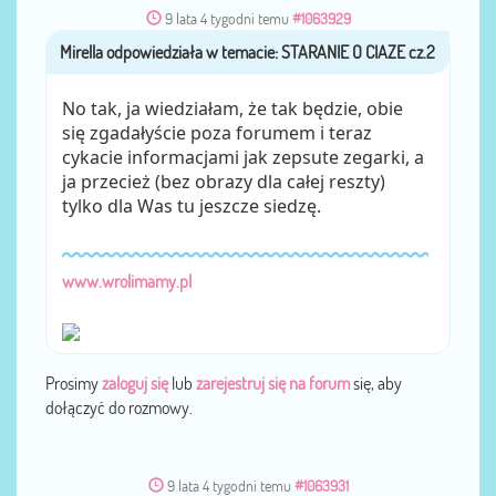
9 lata 4 tygodni temu
#1063929
Mirella
przez
No tak, ja wiedziałam, że tak będzie, obie
się zgadałyście poza forumem i teraz
cykacie informacjami jak zepsute zegarki, a
ja przecież (bez obrazy dla całej reszty)
tylko dla Was tu jeszcze siedzę.
www.wrolimamy.pl
Prosimy
zaloguj się
lub
zarejestruj się na forum
się, aby
dołączyć do rozmowy.
9 lata 4 tygodni temu
#1063931