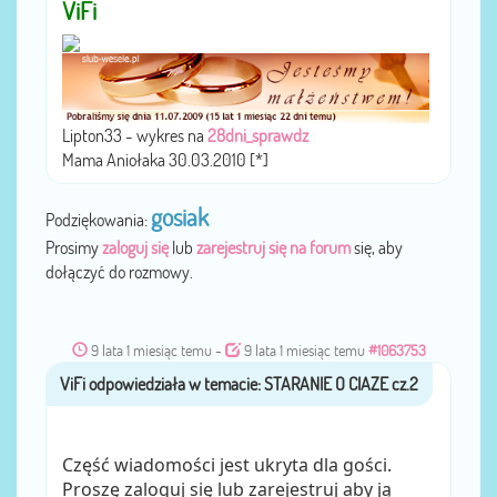
ViFi
Lipton33 - wykres na
28dni_sprawdz
Mama Aniołaka 30.03.2010 [*]
gosiak
Podziękowania:
Prosimy
zaloguj się
lub
zarejestruj się na forum
się, aby
dołączyć do rozmowy.
9 lata 1 miesiąc temu
-
9 lata 1 miesiąc temu
#1063753
ViFi
przez
Część wiadomości jest ukryta dla gości.
Proszę zaloguj się lub zarejestruj aby ją