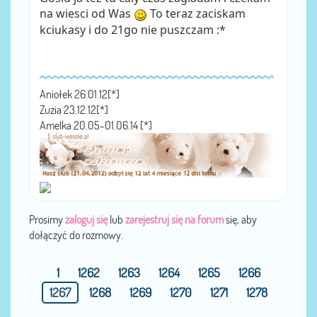
na wiesci od Was
To teraz zaciskam
kciukasy i do 21go nie puszczam :*
Aniołek 26.01.12[*]
Zuzia 23.12.12[*]
Amelka 20.05-01.06.14 [*]
Prosimy
zaloguj się
lub
zarejestruj się na forum
się, aby
dołączyć do rozmowy.
1
1262
1263
1264
1265
1266
1267
1268
1269
1270
1271
1278