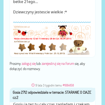
betke 21ego...
Dziewczyny jestescie wielkie :*
Prosimy
zaloguj się
lub
zarejestruj się na forum
się, aby
dołączyć do rozmowy.
9 lata 3 tygodni temu
#1064158
Gosia 2712
przez
Gosiu ja tez tu caly czas zagladam i czekam