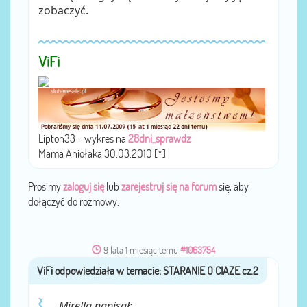
zobaczyć.
ViFi
Lipton33 - wykres na
28dni_sprawdz
Mama Aniołaka 30.03.2010 [*]
Prosimy
zaloguj się
lub
zarejestruj się na forum
się, aby
dołączyć do rozmowy.
9 lata 1 miesiąc temu
#1063754
ViFi
przez
Mirella napisał: