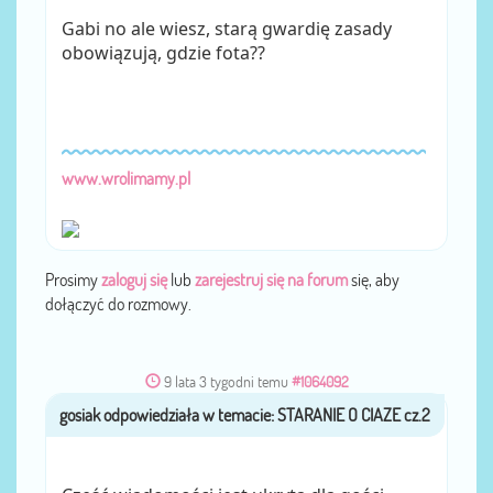
Gabi no ale wiesz, starą gwardię zasady
obowiązują, gdzie fota??
www.wrolimamy.pl
Prosimy
zaloguj się
lub
zarejestruj się na forum
się, aby
dołączyć do rozmowy.
9 lata 3 tygodni temu
#1064092
gosiak
przez