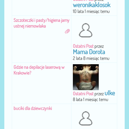
weronikaklosok
10 lata 1 miesiąc temu
Szczoteczki i pasty/higiena jamy
ustnej niemowlaka
Ostatni Post
przez
Mama Dorota
2 lata 8 miesiąc temu
Gdzie na depilacje laserową w
Krakowie?
ulke
Ostatni Post
przez
8 lata 1 miesiąc temu
buciki dla dziewczynki