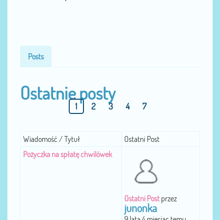
Posts
Ostatnie posty
1
2
3
4
7
Wiadomość / Tytuł
Ostatni Post
Pożyczka na spłatę chwilówek
Ostatni Post
przez
junonka
9 lata 4 miesiąc temu