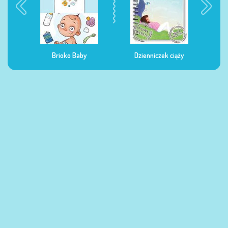
Dzienniczek ciąży
Dzienniczek żywienia
Dzi