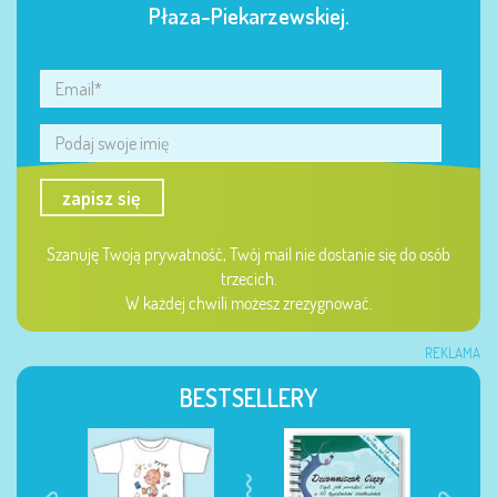
Płaza-Piekarzewskiej.
zapisz się
Szanuję Twoją prywatność, Twój mail nie dostanie się do osób
trzecich.
W każdej chwili możesz zrezygnować.
REKLAMA
BESTSELLERY