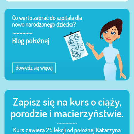
Co warto zabrać do szpitala dla
nowo narodzonego dziecka?
Blog położnej
dowiedz się więcej
Zapisz się na kurs o ciąży,
porodzie i macierzyństwie.
Kurs zawiera 25 lekcji od położnej Katarzyna