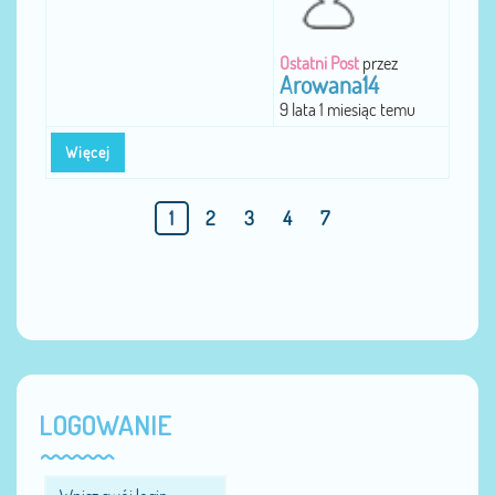
Ostatni Post
przez
Arowana14
9 lata 1 miesiąc temu
Więcej
1
2
3
4
7
LOGOWANIE