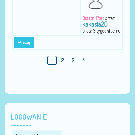
Ostatni Post
przez
kakasia20
9 lata 3 tygodni temu
Więcej
1
2
3
4
LOGOWANIE