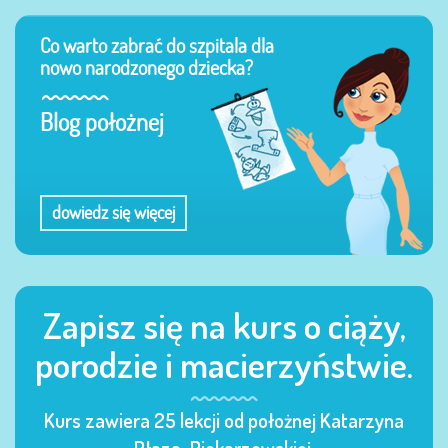
Co warto zabrać do szpitala dla
nowo narodzonego dziecka?
Blog położnej
dowiedz się więcej
Zapisz się na kurs o ciąży,
porodzie i macierzyństwie.
Kurs zawiera 25 lekcji od położnej Katarzyna