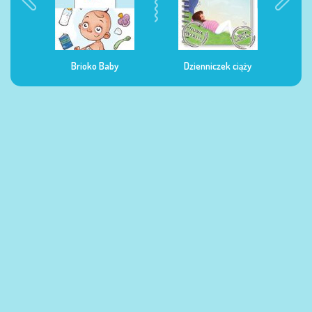
Dzienniczek ciąży
Dzienniczek żywienia
Dzi