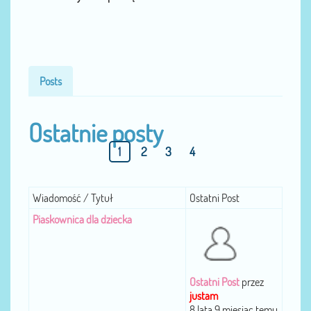
Posts
Ostatnie posty
1
2
3
4
Wiadomość / Tytuł
Ostatni Post
Piaskownica dla dziecka
Ostatni Post
przez
justam
8 lata 9 miesiąc temu