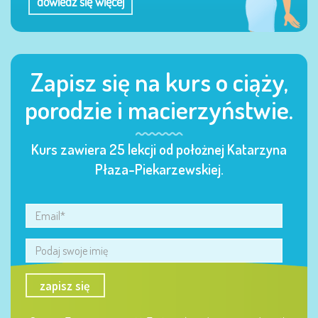
dowiedz się więcej
Zapisz się na kurs o ciąży,
porodzie i macierzyństwie.
Kurs zawiera 25 lekcji od położnej Katarzyna
Płaza-Piekarzewskiej.
zapisz się