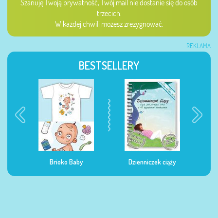
Szanuję Twoją prywatność, Twój mail nie dostanie się do osób
trzecich.
W każdej chwili możesz zrezygnować.
REKLAMA
BESTSELLERY
Dzienniczek ciąży
Dzienniczek żywienia
Dzi