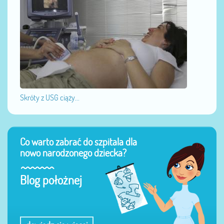
Skróty z USG ciąży...
Co warto zabrać do szpitala dla
nowo narodzonego dziecka?
Blog położnej