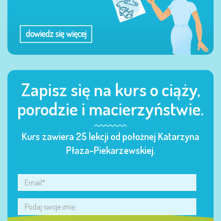
dowiedz się więcej
Zapisz się na kurs o ciąży,
porodzie i macierzyństwie.
Kurs zawiera 25 lekcji od położnej Katarzyna
Płaza-Piekarzewskiej.