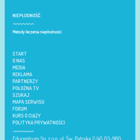
NIEPŁODNOŚĆ
Metody leczenia niepłodności
START
O NAS
MEDIA
REKLAMA
PARTNERZY
POŁOŻNA TV
SZUKAJ
MAPA SERWISU
FORUM
KURS O CIĄŻY
POLITYKA PRYWATNOŚCI
Educentrum Sp. z o.o. ul. Św. Patryka 2/45 03-980