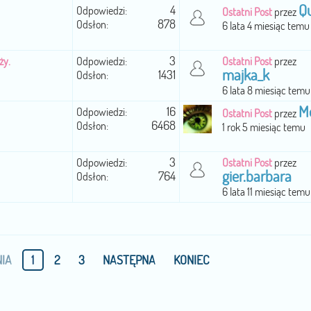
Q
4
Odpowiedzi:
Ostatni Post
przez
878
Odsłon:
6 lata 4 miesiąc temu
3
ży.
Odpowiedzi:
Ostatni Post
przez
majka_k
1431
Odsłon:
6 lata 8 miesiąc temu
M
16
Odpowiedzi:
Ostatni Post
przez
6468
Odsłon:
1 rok 5 miesiąc temu
3
Odpowiedzi:
Ostatni Post
przez
gier.barbara
764
Odsłon:
6 lata 11 miesiąc temu
IA
1
2
3
NASTĘPNA
KONIEC