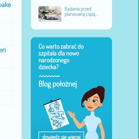
uake
Badania przed
planowaną ciążą...
Co warto zabrać do
eri
szpitala dla nowo
narodzonego
dziecka?
Blog położnej
dowiedz się więcej