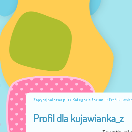
Zapytajpolozna.pl
Kategorie forum
Profil kujawia
Profil dla kujawianka_z