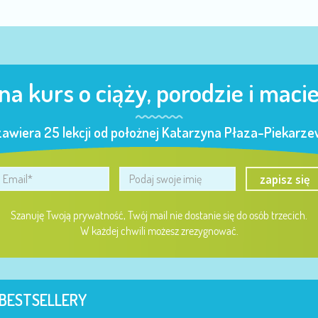
 na kurs o ciąży, porodzie i maci
zawiera 25 lekcji od położnej Katarzyna Płaza-Piekarzew
zapisz się
Szanuję Twoją prywatność, Twój mail nie dostanie się do osób trzecich.
W każdej chwili możesz zrezygnować.
BESTSELLERY