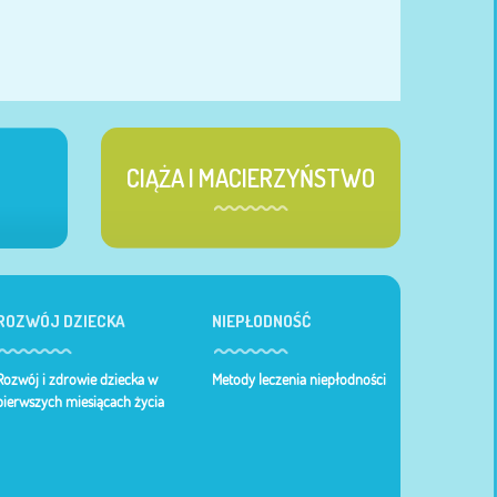
CIĄŻA I MACIERZYŃSTWO
ROZWÓJ DZIECKA
NIEPŁODNOŚĆ
Rozwój i zdrowie dziecka w
Metody leczenia niepłodności
pierwszych miesiącach życia