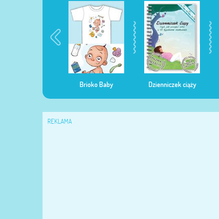
egularna mama
Brioko Baby
Dzienniczek ciąży
REKLAMA