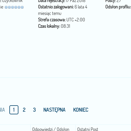
:
Użytkownik
Data rejestracji:
17 Paź 2018
Posty:
27
ie
Ostatnio zalogowani:
6 lata 4
Odsłon profliu:
miesiąc temu
Strefa czasowa:
UTC +2:00
Czas lokalny:
08:31
IA
1
2
3
NASTĘPNA
KONIEC
Odpowiedzi / Odsłon
Ostatni Post