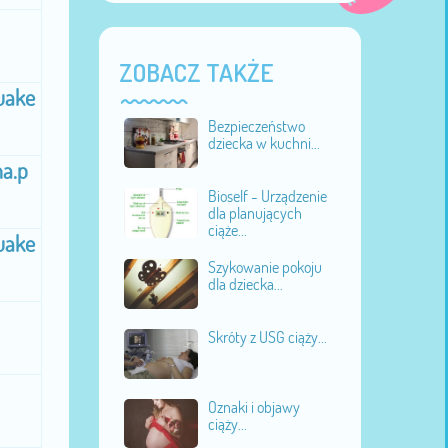
ZOBACZ TAKŻE
uake
Bezpieczeństwo
dziecka w kuchni...
na.p
Bioself - Urządzenie
dla planujących
ciąże...
uake
Szykowanie pokoju
dla dziecka...
Skróty z USG ciąży...
Oznaki i objawy
ciąży...