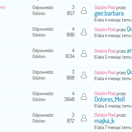
3
i !
Odpowiedzi:
Ostatni Post
przez
gier.barbara
857
Odsłon:
6 lata 4 miesiąc temu
Q
4
Odpowiedzi:
Ostatni Post
przez
896
Odsłon:
6 lata 4 miesiąc temu
a
4
Odpowiedzi:
Ostatni Post
przez
1034
Odsłon:
6 lata 5 miesiąc temu
Q
3
Odpowiedzi:
Ostatni Post
przez
868
Odsłon:
6 lata 4 miesiąc temu
4
Odpowiedzi:
Ostatni Post
przez
Dolores_Mell
3648
Odsłon:
6 lata 5 miesiąc temu
3
Odpowiedzi:
Ostatni Post
przez
majka_k
872
Odsłon:
6 lata 7 miesiąc temu