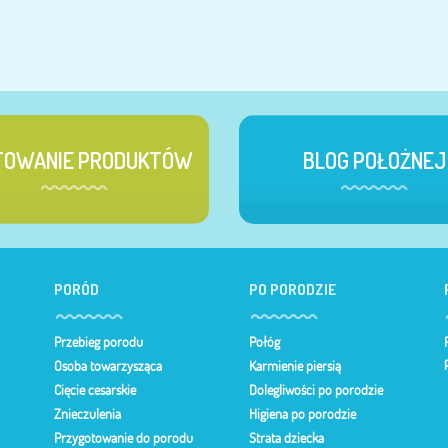
TOWANIE PRODUKTÓW
BLOG POŁOŻNEJ
PORÓD
PO PORODZIE
Przebieg porodu
Połóg
Osoba towarzysząca
Karmienie piersią
Cięcie cesarskie
Dolegliwości po porodzie
Znieczulenia
Higiena po porodzie
Przygotowanie do porodu
Strata dziecka