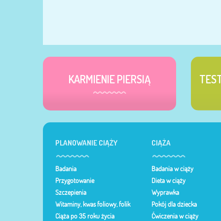
KARMIENIE PIERSIĄ
TES
PLANOWANIE CIĄŻY
CIĄŻA
Badania
Badania w ciąży
Przygotowanie
Dieta w ciąży
Szczepienia
Wyprawka
Witaminy, kwas foliowy, folik
Pokój dla dziecka
Ciąża po 35 roku życia
Ćwiczenia w ciąży