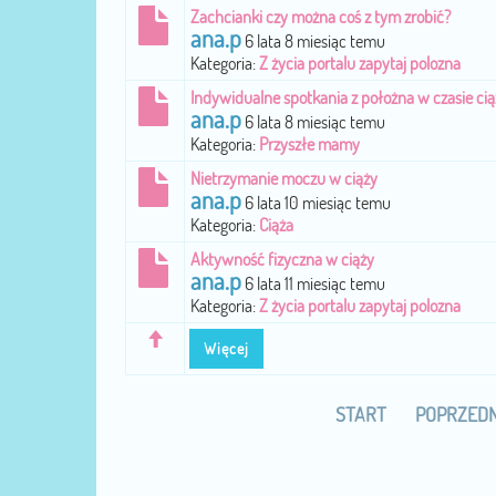
Zachcianki czy można coś z tym zrobić?
ana.p
6 lata 8 miesiąc temu
Kategoria:
Z życia portalu zapytaj polozna
Indywidualne spotkania z położna w czasie cią
ana.p
6 lata 8 miesiąc temu
Kategoria:
Przyszłe mamy
Nietrzymanie moczu w ciąży
ana.p
6 lata 10 miesiąc temu
Kategoria:
Ciąża
Aktywność fizyczna w ciąży
ana.p
6 lata 11 miesiąc temu
Kategoria:
Z życia portalu zapytaj polozna
Więcej
START
POPRZEDN