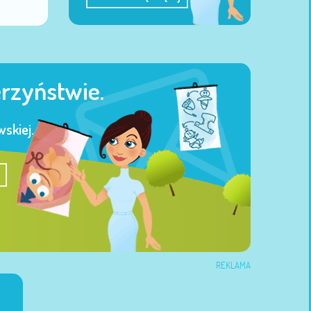
erzyństwie.
skiej.
REKLAMA