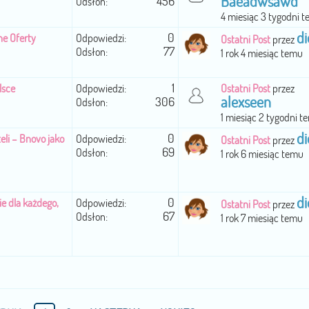
Baeadwsawd
456
Odsłon:
4 miesiąc 3 tygodni 
d
0
ne Oferty
Odpowiedzi:
Ostatni Post
przez
77
Odsłon:
1 rok 4 miesiąc temu
1
lsce
Odpowiedzi:
Ostatni Post
przez
alexseen
306
Odsłon:
1 miesiąc 2 tygodni t
d
0
li – Bnovo jako
Odpowiedzi:
Ostatni Post
przez
69
Odsłon:
1 rok 6 miesiąc temu
d
0
e dla każdego,
Odpowiedzi:
Ostatni Post
przez
67
Odsłon:
1 rok 7 miesiąc temu