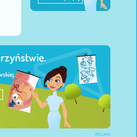
erzyństwie.
skiej.
REKLAMA