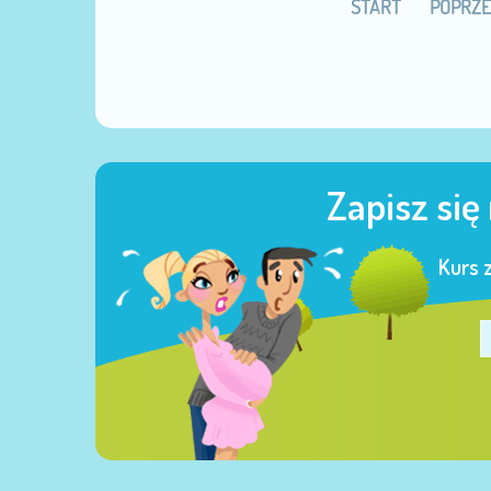
START
POPRZE
Zapisz się
Kurs 