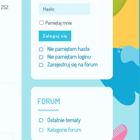
252
Pamiętaj mnie
Zaloguj się
Nie pamiętam hasła
Nie pamiętam loginu
Zarejestruj się na forum
FORUM
Ostatnie tematy
Kategorie forum