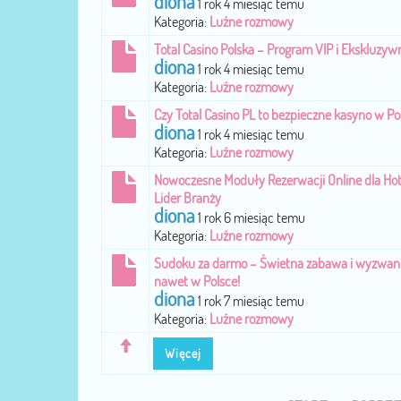
diona
1 rok 4 miesiąc temu
Kategoria:
Luźne rozmowy
Total Casino Polska – Program VIP i Ekskluzyw
diona
1 rok 4 miesiąc temu
Kategoria:
Luźne rozmowy
Czy Total Casino PL to bezpieczne kasyno w Po
diona
1 rok 4 miesiąc temu
Kategoria:
Luźne rozmowy
Nowoczesne Moduły Rezerwacji Online dla Hote
Lider Branży
diona
1 rok 6 miesiąc temu
Kategoria:
Luźne rozmowy
Sudoku za darmo – Świetna zabawa i wyzwani
nawet w Polsce!
diona
1 rok 7 miesiąc temu
Kategoria:
Luźne rozmowy
Więcej