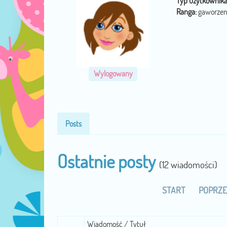
Typ użytkownika
Ranga:
gaworzen
Wylogowany
Posts
Ostatnie posty
(12 wiadomości)
START
POPRZE
Wiadomość / Tytuł