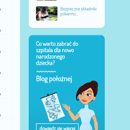
Bezpieczne składniki
u
pokarmu...
u
Co warto zabrać do
szpitala dla nowo
u
narodzonego
dziecka?
u
Blog położnej
u
u
dowiedz się więcej