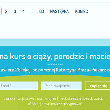
2
3
4
...
68
NASTĘPNA
KONIEC
 na kurs o ciąży, porodzie i maci
zawiera 25 lekcji od położnej Katarzyna Płaza-Piekarzew
zapisz się
Szanuję Twoją prywatność, Twój mail nie dostanie się do osób trzecich.
W każdej chwili możesz zrezygnować.