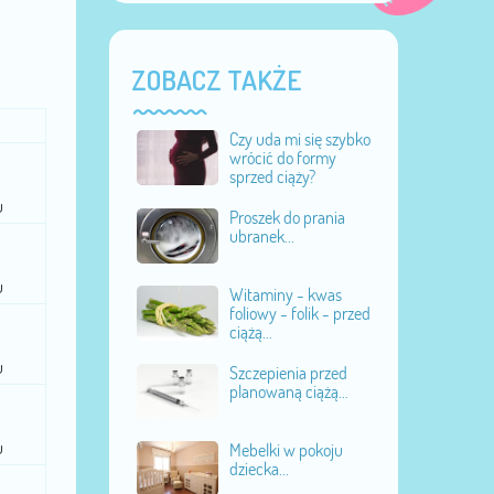
ZOBACZ TAKŻE
Czy uda mi się szybko
wrócić do formy
sprzed ciąży?
u
Proszek do prania
ubranek...
u
Witaminy - kwas
foliowy - folik - przed
ciążą...
u
Szczepienia przed
planowaną ciążą...
u
Mebelki w pokoju
dziecka...