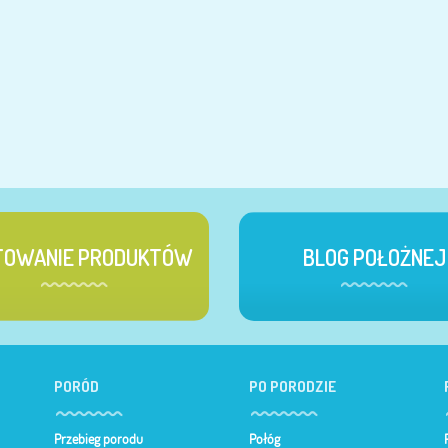
TOWANIE PRODUKTÓW
BLOG POŁOŻNEJ
PORÓD
PO PORODZIE
Przebieg porodu
Połóg