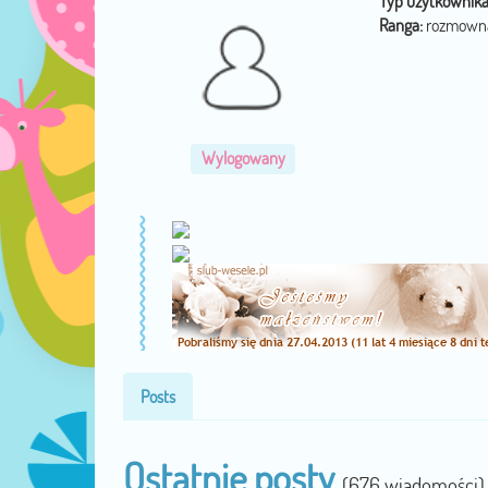
Typ użytkownika
Ranga:
rozmow
Wylogowany
Posts
Ostatnie posty
(676 wiadomości)