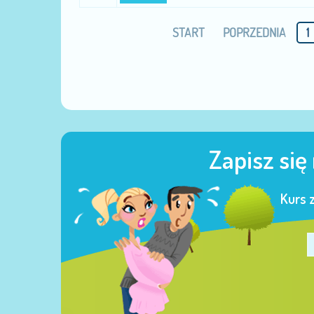
START
POPRZEDNIA
1
Zapisz się
Kurs 