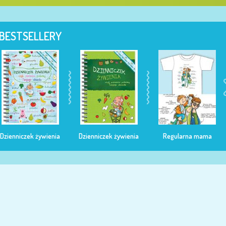
BESTSELLERY
Dzienniczek żywienia
Dzienniczek żywienia
Regularna mama