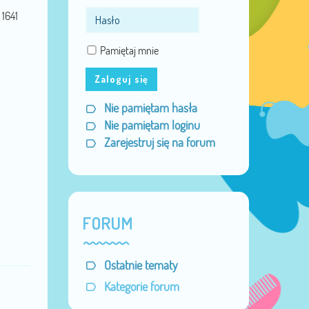
Miejsce:
LCA
1641
Data urodzenia:
21 Sty 1991
Pamiętaj mnie
Zaloguj się
Nie pamiętam hasła
Nie pamiętam loginu
Zarejestruj się na forum
FORUM
Ostatnie tematy
Kategorie forum