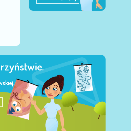
erzyństwie.
skiej.