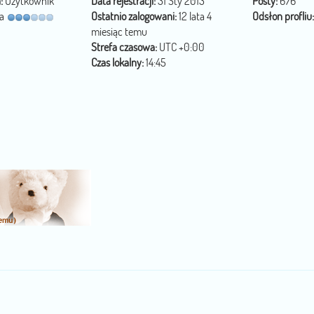
:
Użytkownik
Data rejestracji:
31 Sty 2013
Posty:
676
na
Ostatnio zalogowani:
12 lata 4
Odsłon profliu:
miesiąc temu
Strefa czasowa:
UTC +0:00
Czas lokalny:
14:45