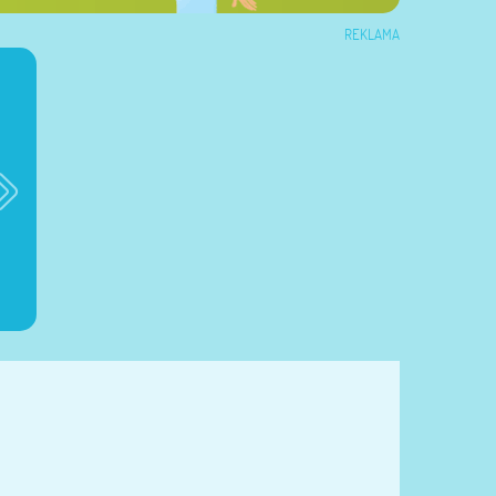
REKLAMA
Brioko Baby
Dzienniczek ciąży
Dzienniczek żywieni