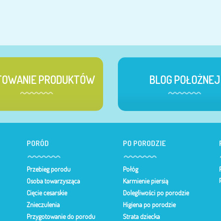
TOWANIE PRODUKTÓW
BLOG POŁOŻNEJ
PORÓD
PO PORODZIE
Przebieg porodu
Połóg
Osoba towarzysząca
Karmienie piersią
Cięcie cesarskie
Dolegliwości po porodzie
Znieczulenia
Higiena po porodzie
Przygotowanie do porodu
Strata dziecka