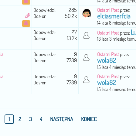
14 lata 8 miesiąc tem
285
Odpowiedzi:
Ostatni Post
przez
elciasmerfcia
50.2k
Odsłon:
14 lata 8 miesiąc tem
L
27
Odpowiedzi:
Ostatni Post
przez
13.7k
Odsłon:
13 lata 3 miesiąc tem
9
ia
Odpowiedzi:
Ostatni Post
przez
wola82
7739
Odsłon:
15 lata 4 miesiąc tem
9
ia
Odpowiedzi:
Ostatni Post
przez
wola82
7739
Odsłon:
15 lata 4 miesiąc tem
1
2
3
4
NASTĘPNA
KONIEC