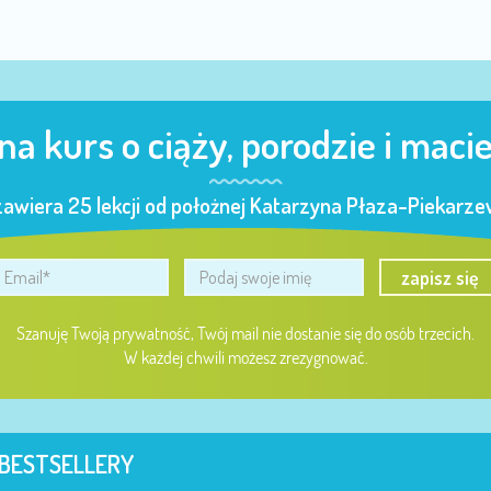
 na kurs o ciąży, porodzie i maci
zawiera 25 lekcji od położnej Katarzyna Płaza-Piekarzew
zapisz się
Szanuję Twoją prywatność, Twój mail nie dostanie się do osób trzecich.
W każdej chwili możesz zrezygnować.
BESTSELLERY