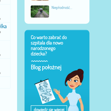
u
Niepłodność...
u
ulka
u
Co warto zabrać do
szpitala dla nowo
narodzonego
dziecka?
u
Blog położnej
u
dowiedz się więcej