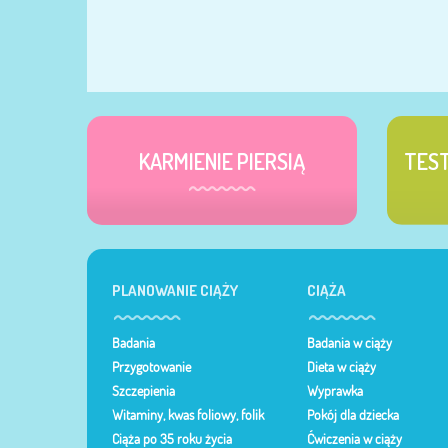
KARMIENIE PIERSIĄ
TES
PLANOWANIE CIĄŻY
CIĄŻA
Badania
Badania w ciąży
Przygotowanie
Dieta w ciąży
Szczepienia
Wyprawka
Witaminy, kwas foliowy, folik
Pokój dla dziecka
Ciąża po 35 roku życia
Ćwiczenia w ciąży