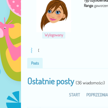
Typ użytkownika
Ranga:
gaworzen
Wylogowany
[
Posts
Ostatnie posty
(36 wiadomości)
START
POPRZEDNIA