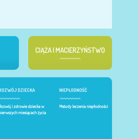
CIĄŻA I MACIERZYŃSTWO
ROZWÓJ DZIECKA
NIEPŁODNOŚĆ
Rozwój i zdrowie dziecka w
Metody leczenia niepłodności
pierwszych miesiącach życia