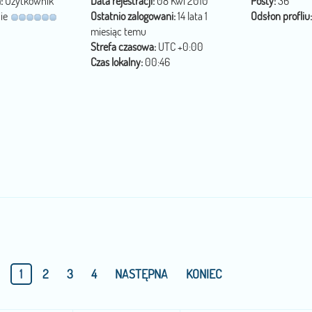
:
Użytkownik
Data rejestracji:
08 Kwi 2010
Posty:
36
ie
Ostatnio zalogowani:
14 lata 1
Odsłon profliu:
miesiąc temu
Strefa czasowa:
UTC +0:00
Czas lokalny:
00:46
1
2
3
4
NASTĘPNA
KONIEC