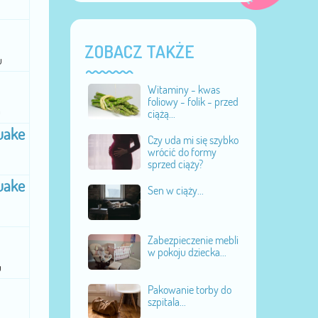
ZOBACZ TAKŻE
u
Witaminy - kwas
foliowy - folik - przed
u
ciążą...
uake
Czy uda mi się szybko
wrócić do formy
sprzed ciąży?
uake
Sen w ciąży...
Zabezpieczenie mebli
w pokoju dziecka...
u
Pakowanie torby do
szpitala...