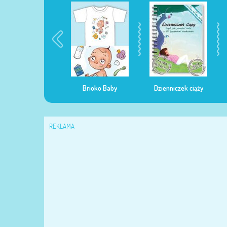
egularna mama
Brioko Baby
Dzienniczek ciąży
REKLAMA