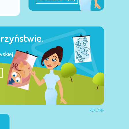
erzyństwie.
skiej.
REKLAMA