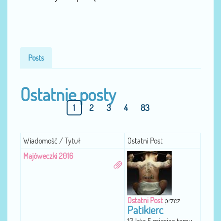
Posts
Ostatnie posty
1
2
3
4
83
Wiadomość / Tytuł
Ostatni Post
Majóweczki 2016
Ostatni Post
przez
Patikierc