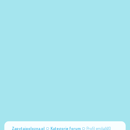
Zapytajpolozna.pl
Kategorie forum
Profil emilia1410