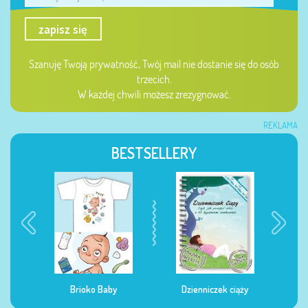
zapisz się
Szanuję Twoją prywatność, Twój mail nie dostanie się do osób
trzecich.
W każdej chwili możesz zrezygnować.
REKLAMA
BESTSELLERY
Dzienniczek ciąży
Dzienniczek żywienia
Dzi