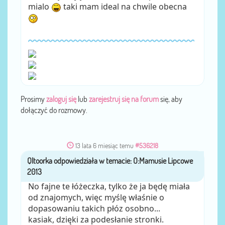
mialo
taki mam ideal na chwile obecna
Prosimy
zaloguj się
lub
zarejestruj się na forum
się, aby
dołączyć do rozmowy.
13 lata 6 miesiąc temu
#536218
przez
Qltoorka
No fajne te łóżeczka, tylko że ja będę miała
od znajomych, więc myślę właśnie o
dopasowaniu takich płóz osobno...
kasiak, dzięki za podesłanie stronki.