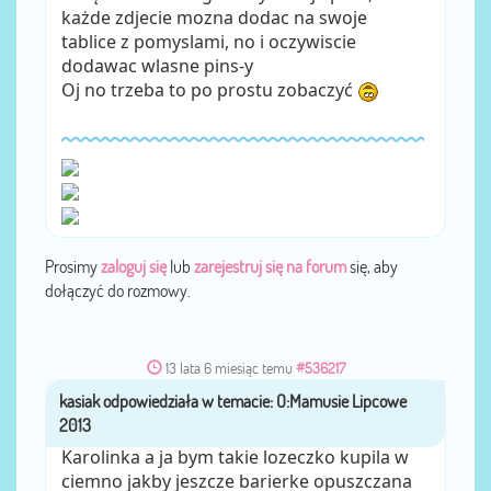
każde zdjecie mozna dodac na swoje
tablice z pomyslami, no i oczywiscie
dodawac wlasne pins-y
Oj no trzeba to po prostu zobaczyć
Prosimy
zaloguj się
lub
zarejestruj się na forum
się, aby
dołączyć do rozmowy.
13 lata 6 miesiąc temu
#536217
kasiak
przez
Karolinka a ja bym takie lozeczko kupila w
ciemno jakby jeszcze barierke opuszczana