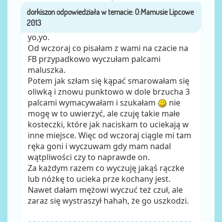
dorkiszon
przez
yo,yo.
Od wczoraj co pisałam z wami na czacie na
FB przypadkowo wyczułam palcami
maluszka.
Potem jak szłam się kąpać smarowałam się
oliwką i znowu punktowo w dole brzucha 3
palcami wymacywałam i szukałam
nie
mogę w to uwierzyć, ale czuję takie małe
kosteczki, które jak naciskam to uciekają w
inne miejsce. Więc od wczoraj ciągle mi tam
ręka goni i wyczuwam gdy mam nadal
wątpliwości czy to naprawde on.
Za każdym razem co wyczuję jakąś rączke
lub nóżkę to ucieka prze kochany jest.
Nawet dałam mężowi wyczuć też czuł, ale
zaraz się wystraszył hahah, że go uszkodzi.