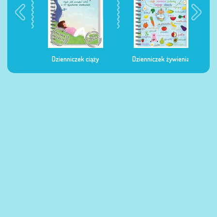
Dzienniczek ciąży
Dzienniczek żywienia
Dzi