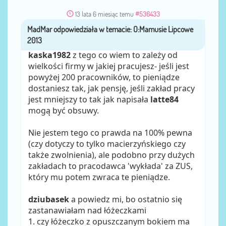
13 lata 6 miesiąc temu
#536433
MadMar
przez
kaska1982
z tego co wiem to zależy od
wielkości firmy w jakiej pracujesz- jeśli jest
powyżej 200 pracowników, to pieniądze
dostaniesz tak, jak pensję, jeśli zakład pracy
jest mniejszy to tak jak napisała
latte84
mogą być obsuwy.
Nie jestem tego co prawda na 100% pewna
(czy dotyczy to tylko macierzyńskiego czy
także zwolnienia), ale podobno przy dużych
zakładach to pracodawca 'wykłada' za ZUS,
który mu potem zwraca te pieniądze.
dziubasek
a powiedz mi, bo ostatnio się
zastanawiałam nad łóżeczkami
1. czy łóżeczko z opuszczanym bokiem ma