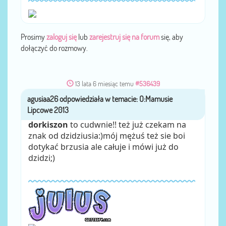
Prosimy
zaloguj się
lub
zarejestruj się na forum
się, aby
dołączyć do rozmowy.
13 lata 6 miesiąc temu
#536439
agusiaa26
przez
dorkiszon
to cudwnie!! też już czekam na
znak od dzidziusia:)mój mężuś też sie boi
dotykać brzusia ale całuje i mówi już do
dzidzi;)