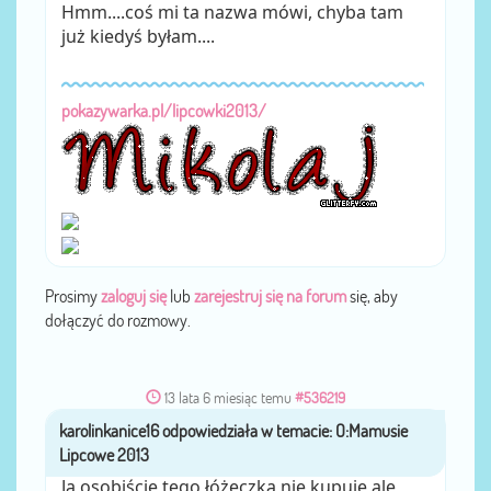
Hmm....coś mi ta nazwa mówi, chyba tam
już kiedyś byłam....
pokazywarka.pl/lipcowki2013/
Prosimy
zaloguj się
lub
zarejestruj się na forum
się, aby
dołączyć do rozmowy.
13 lata 6 miesiąc temu
#536219
karolinkanice16
przez
Ja osobiście tego łóżeczka nie kupuje ale