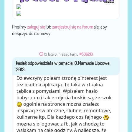
Prosimy
zaloguj się
lub
zarejestruj się na forum
się, aby
dołączyć do rozmowy.
13 lata 6 miesiąc temu
#536213
kasiak
przez
Dziewczyny poleam stronę pinterest jest
też osobna aplikacja. To taka wirtualna
tablica z pomysłami. Wpisałam hasło
babyroom i takie zdjecia boskie są, że szok
ogolnie na stronce mozna znalezc
inspiracje swiateczne, slubne, remontowe,
kulinarne itp. Dla kazdego cos fajnego
mozna sie logowac z fb, jak wchodzę to
wsiąkam na całe godziny. A najlepsze, że