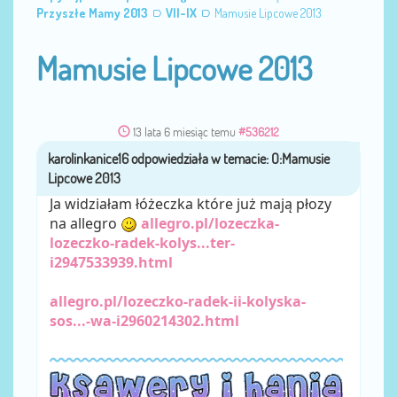
Przyszłe Mamy 2013
VII-IX
Mamusie Lipcowe 2013
Mamusie Lipcowe 2013
13 lata 6 miesiąc temu
#536212
karolinkanice16
przez
Ja widziałam łóżeczka które już mają płozy
na allegro
allegro.pl/lozeczka-
lozeczko-radek-kolys...ter-
i2947533939.html
allegro.pl/lozeczko-radek-ii-kolyska-
sos...-wa-i2960214302.html