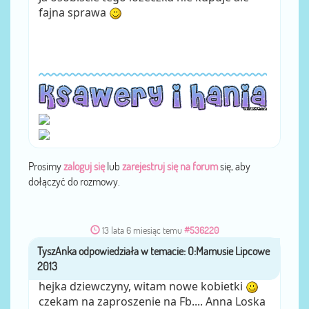
fajna sprawa
Prosimy
zaloguj się
lub
zarejestruj się na forum
się, aby
dołączyć do rozmowy.
13 lata 6 miesiąc temu
#536220
TyszAnka
przez
hejka dziewczyny, witam nowe kobietki
czekam na zaproszenie na Fb.... Anna Loska