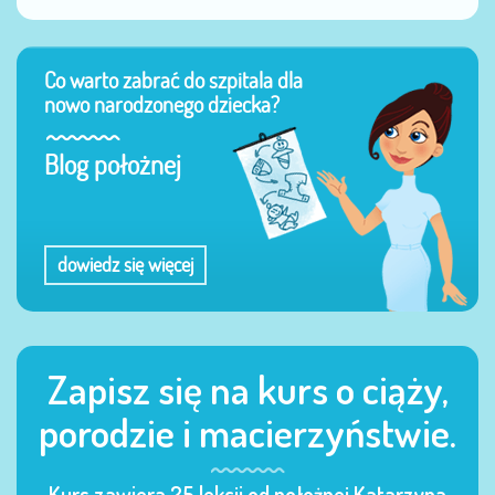
Co warto zabrać do szpitala dla
nowo narodzonego dziecka?
Blog położnej
dowiedz się więcej
Zapisz się na kurs o ciąży,
porodzie i macierzyństwie.
Kurs zawiera 25 lekcji od położnej Katarzyna