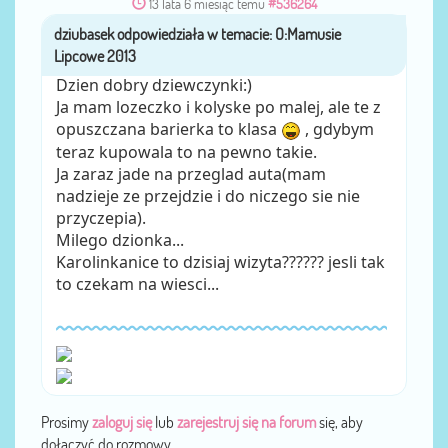
13 lata 6 miesiąc temu
#536264
dziubasek
przez
Dzien dobry dziewczynki:)
Ja mam lozeczko i kolyske po malej, ale te z
opuszczana barierka to klasa
, gdybym
teraz kupowala to na pewno takie.
Ja zaraz jade na przeglad auta(mam
nadzieje ze przejdzie i do niczego sie nie
przyczepia).
Milego dzionka...
Karolinkanice to dzisiaj wizyta?????? jesli tak
to czekam na wiesci...
Prosimy
zaloguj się
lub
zarejestruj się na forum
się, aby
dołączyć do rozmowy.