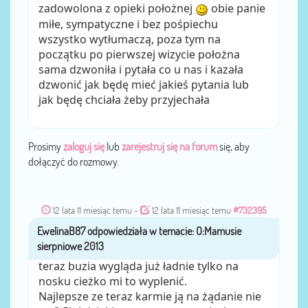
zadowolona z opieki położnej
obie panie
miłe, sympatyczne i bez pośpiechu
wszystko wytłumaczą, poza tym na
początku po pierwszej wizycie położna
sama dzwoniła i pytała co u nas i kazała
dzwonić jak będę mieć jakieś pytania lub
jak będę chciała żeby przyjechała
Prosimy
zaloguj się
lub
zarejestruj się na forum
się, aby
dołączyć do rozmowy.
12 lata 11 miesiąc temu
-
12 lata 11 miesiąc temu
#732395
EwelinaB87
przez
teraz buzia wygląda już ładnie tylko na
nosku cieżko mi to wyplenić.
Najlepsze ze teraz karmie ją na żądanie nie