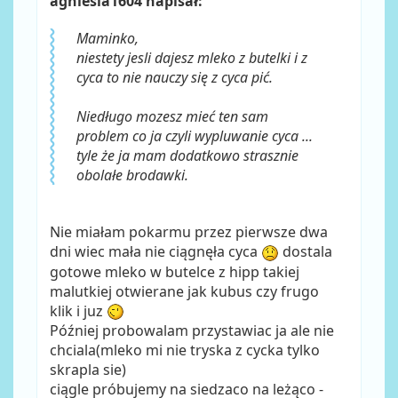
agniesia1604 napisał:
Maminko,
niestety jesli dajesz mleko z butelki i z
cyca to nie nauczy się z cyca pić.
Niedługo mozesz mieć ten sam
problem co ja czyli wypluwanie cyca ...
tyle że ja mam dodatkowo strasznie
obolałe brodawki.
Nie miałam pokarmu przez pierwsze dwa
dni wiec mała nie ciągnęła cyca
dostala
gotowe mleko w butelce z hipp takiej
malutkiej otwierane jak kubus czy frugo
klik i juz
Później probowalam przystawiac ja ale nie
chciala(mleko mi nie tryska z cycka tylko
skrapla sie)
ciągle próbujemy na siedzaco na leżąco -