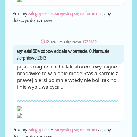
Prosimy
zaloguj się
lub
zarejestruj się na forum
się, aby
dołączyć do rozmowy.
12 lata 11 miesiąc temu
#732432
agniesia1604
przez
ja jak sciagne troche laktatorem i wyciagne
brodawke to w pionie moge Stasia karmic z
prawej piersi bo mnie wtedy nie boli tak no
i nie wypluwa cyca ...
Prosimy
zaloguj się
lub
zarejestruj się na forum
się, aby
dołączyć do rozmowy.