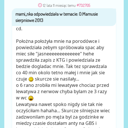
12 lata 11 miesiąc temu
#732705
mami_nka
przez
cd.
Położna położyła mnie na porodówce i
powiedziała zebym spróbowała spac aby
miec siłe "jasneeeeeeeeeeeee" hehe
sprawdziła zapis z KTG i powiedziala ze
bedzie dogladac mnie. Tak tez sprawdzala
co 40 min okolo tetno małej i mnie jak sie
czuje
skurcze sie nasilały...
o 6 rano zrobiła mi lewatywe chociaz przed
lewatywa z nerwow chyba bylam ze 3 razy
w wc
Lewatywa nawet spoko nigdy sie tak nie
oczyściłam hahaha... Skurcze silniejsze wiec
zadzwonilam po męża byl za godzinke w
miedzy czasie dostałam anty na GBS i