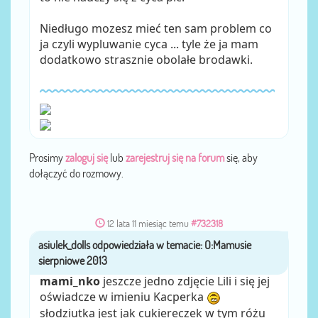
Niedługo mozesz mieć ten sam problem co
ja czyli wypluwanie cyca ... tyle że ja mam
dodatkowo strasznie obolałe brodawki.
Prosimy
zaloguj się
lub
zarejestruj się na forum
się, aby
dołączyć do rozmowy.
12 lata 11 miesiąc temu
#732318
asiulek_dolls
przez
mami_nko
jeszcze jedno zdjęcie Lili i się jej
oświadcze w imieniu Kacperka
słodziutka jest jak cukiereczek w tym różu