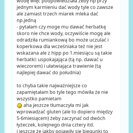
wodę więc podpowiedziała żeby np przy
jednym karmieniu dać wody tyle co zawsze
ale zamiast trzech miarek mleka dać
np.jedną
- pytałam czy moge mu dawać herbatkę
skoro nie chce wody, oczywiście mogę ale
odradziła rumiankową bo może uczulać i
koperkowa dla wcześniaka też nie jest
wskazana ale z hipp po 1.miesiącu są takie
herbatki: uspokajająca (tą np. dawać u
wieczorem) i ułatwiająca trawienie (tą
najlepiej dawać do południa)
to chyba takie najważniejsze co
zapamiętałam bo tyle tego mówiła że nie
wszystko pamietam
aha jeszcze tłumaczyła mi jak
wprowadzać gluten (ale to dopiero między
5-6miesiącem) żeby zaczynać od dwóch
łyżeczek, kolejnego dnia cztery itd.
i jeszcze że jakby pojawiły sie biegunki to