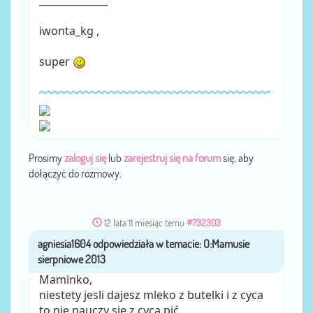
______________
iwonta_kg ,
super
Prosimy
zaloguj się
lub
zarejestruj się na forum
się, aby
dołączyć do rozmowy.
12 lata 11 miesiąc temu
#732303
agniesia1604
przez
Maminko,
niestety jesli dajesz mleko z butelki i z cyca
to nie nauczy się z cyca pić.