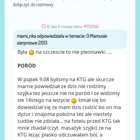
dołączyć do rozmowy.
12 lata 11 miesiąc temu
#732564
mami_nka
przez
Była
na szczescie to nie plesniawki ....
PORÓD
W piątek 9.08 bylismy na KTG ale skurcze
marne powiedział ze dzis nie rodzimy
szyjka tez jeszcze nie na poród i ze widzimy
sie 14stego na wizycie
śmiał się bo
dowiedział się ze mam dzis rodzić bo on ma
dyżur i znajoma położna tez ale niestety
cudów nie zdziała... na fotelu przed KTG tak
mnie zbadał (czyt. masażyk szyjki) ze na
KTG leząc plasko odczuwałam ból, a