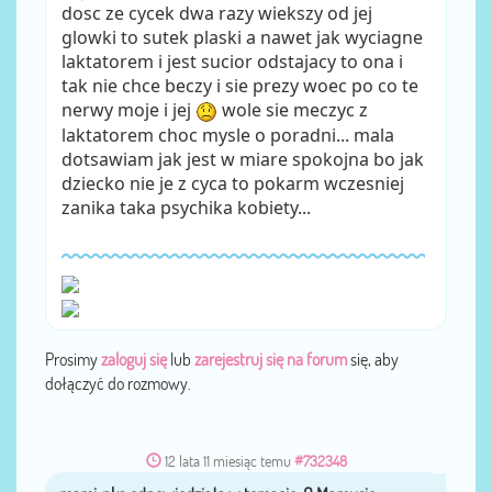
dosc ze cycek dwa razy wiekszy od jej
glowki to sutek plaski a nawet jak wyciagne
laktatorem i jest sucior odstajacy to ona i
tak nie chce beczy i sie prezy woec po co te
nerwy moje i jej
wole sie meczyc z
laktatorem choc mysle o poradni... mala
dotsawiam jak jest w miare spokojna bo jak
dziecko nie je z cyca to pokarm wczesniej
zanika taka psychika kobiety...
Prosimy
zaloguj się
lub
zarejestruj się na forum
się, aby
dołączyć do rozmowy.
12 lata 11 miesiąc temu
#732348
mami_nka
przez