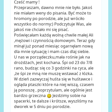
Cześć mamy !
Przepraszam, dawno mnie nie było. Jakoś
nie miałam weny do pisania. Być może to
hromony po porodzie, ale już wróciło
wszystko do normy:) Podczytuje Was, ale
jakoś nie chciało mi się pisać.
Poświęcałam każdą wolną chwile małej Ali
,mężowi i czynnością domowym. Teraz gdy
minął już ponad miesiąc ogarnęłam nową
dla mnie sytuację i mam czas dlaj siebie.
U nas w porządeczku,mała rośnie jak na
drożdżach, jest kochana. Śpi od 23 do 7/8
rano, budząc się co 3 godzinki na cyca, ale
,że śpi ze mną nie muszę wstawać z łózka.
W dzień zazwyczaj huśta się w huśtawce i
ogląda ptaszki które na niej wiszą, czasem
ją ponoszę , poprzytulam, ale ogólnie jest
bardzo grzeczna
Jezdzimy sobie na
spacerki, te dalsze i krótsze, wyszliśmy na
dworek w 5 dniu po porodzie.