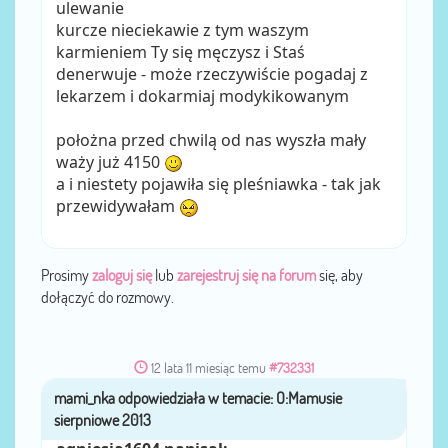
ulewanie
kurcze nieciekawie z tym waszym
karmieniem Ty się męczysz i Staś
denerwuje - może rzeczywiście pogadaj z
lekarzem i dokarmiaj modykikowanym
położna przed chwilą od nas wyszła mały
waży już 4150
a i niestety pojawiła się pleśniawka - tak jak
przewidywałam
Prosimy
zaloguj się
lub
zarejestruj się na forum
się, aby
dołączyć do rozmowy.
12 lata 11 miesiąc temu
#732331
mami_nka
przez