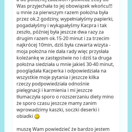
Was przyjechała to jej obowiązek wkońcu!!!
u mnie za pierwszym razem położna była
przez ok.2 godziny, wypełniałyśmy papierki,
pogadałyśmy i wykąpałyśmy Kacpra i tak
zeszło, później była jeszcze dwa razy za
drugim razem ok.15-20 minut i za trzecim
najkrócej 10min, dziś była czwarta wizyta -
moja położna nie dała rady więc przysłała
koleżankę w zastępstwie no i dziś ta druga
położna siedziała u mnie jakieś 30-40 minut,
pooglądała Kacperka i odpowiedziała na
wszystkie moje pytania i jeszcze kilka
rzeczy podpowiedziała odnośnie
pielęgnacji i karmienia i mi jeszcze
tłumaczyła sporo o rozszerzaniu diety mino
że sporo czasu jeszcze mamy zanim
wprowadzimy kaszki, soczki deserki i
obiadki
muszę Wam powiedzieć że bardzo jestem