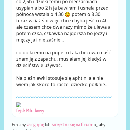
co 2,5h i dzieki temu po meczarniach
usypiania bo 2 h ja bawiłam i usneła przed
północą wstała o 4 30
potem o 8 30
teraz wciaż śpi więc chce chyba jeść co 4h
ale czasem chce dwa razy mimo że ulewa a
potem czka, czkawka najgorsza bo jeczy i
męczy ja i nie zaśnie...
co do kremu na pupe to taka beżowa maść
znam ją z zapachu, musiałam jej kiedyś w
dzieciństwie używać.
Na pleśniawki stosuje się aphtin, ale nie
wiem jak skoro to raczej dziecko połknie...
fejsik Milutkowy
Prosimy
zaloguj się
lub
zarejestruj się na forum
się, aby