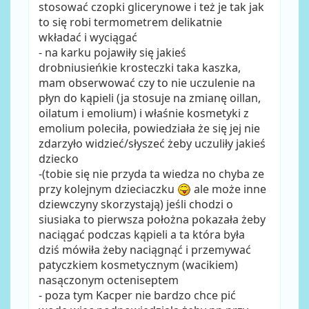
stosować czopki glicerynowe i też je tak jak
to się robi termometrem delikatnie
wkładać i wyciągać
- na karku pojawiły się jakieś
drobniusieńkie krosteczki taka kaszka,
mam obserwować czy to nie uczulenie na
płyn do kąpieli (ja stosuje na zmianę oillan,
oilatum i emolium) i właśnie kosmetyki z
emolium poleciła, powiedziała że się jej nie
zdarzyło widzieć/słyszeć żeby uczuliły jakieś
dziecko
-(tobie się nie przyda ta wiedza no chyba ze
przy kolejnym dzieciaczku
ale może inne
dziewczyny skorzystają) jeśli chodzi o
siusiaka to pierwsza położna pokazała żeby
naciągać podczas kąpieli a ta która była
dziś mówiła żeby naciągnąć i przemywać
patyczkiem kosmetycznym (wacikiem)
nasączonym octeniseptem
- poza tym Kacper nie bardzo chce pić