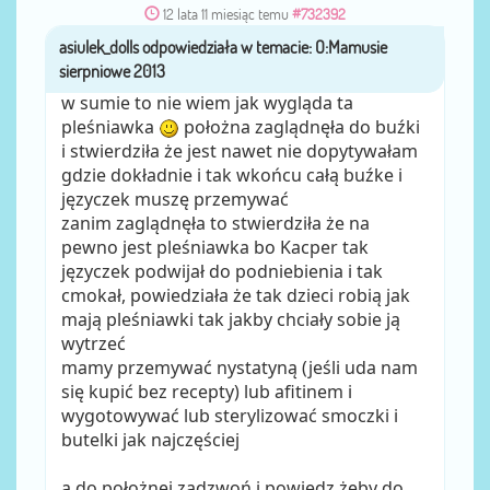
12 lata 11 miesiąc temu
#732392
asiulek_dolls
przez
w sumie to nie wiem jak wygląda ta
pleśniawka
położna zaglądnęła do buźki
i stwierdziła że jest nawet nie dopytywałam
gdzie dokładnie i tak wkońcu całą buźke i
języczek muszę przemywać
zanim zaglądnęła to stwierdziła że na
pewno jest pleśniawka bo Kacper tak
języczek podwijał do podniebienia i tak
cmokał, powiedziała że tak dzieci robią jak
mają pleśniawki tak jakby chciały sobie ją
wytrzeć
mamy przemywać nystatyną (jeśli uda nam
się kupić bez recepty) lub afitinem i
wygotowywać lub sterylizować smoczki i
butelki jak najczęściej
a do położnej zadzwoń i powiedz żeby do