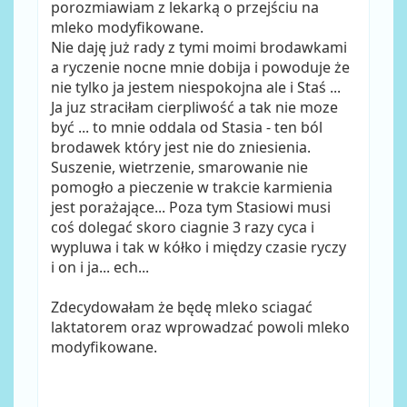
porozmiawiam z lekarką o przejściu na
mleko modyfikowane.
Nie daję już rady z tymi moimi brodawkami
a ryczenie nocne mnie dobija i powoduje że
nie tylko ja jestem niespokojna ale i Staś ...
Ja juz straciłam cierpliwość a tak nie moze
być ... to mnie oddala od Stasia - ten ból
brodawek który jest nie do zniesienia.
Suszenie, wietrzenie, smarowanie nie
pomogło a pieczenie w trakcie karmienia
jest porażające... Poza tym Stasiowi musi
coś dolegać skoro ciagnie 3 razy cyca i
wypluwa i tak w kółko i między czasie ryczy
i on i ja... ech...
Zdecydowałam że będę mleko sciagać
laktatorem oraz wprowadzać powoli mleko
modyfikowane.