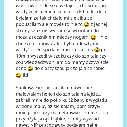
wiec mwoie ide siku wstaje... a tu sruuuuu
wody wiec biegiem siedze na kiblu leci leci
bylalam ze tak chciało mi sie siku ze
popuscilam ale mowie to nie to
z jednej
strony szok nerwy radosc wrocilam do
meza z recznikiem miedzy nogami
" nie
chce ci nic mowić ale chyba odeszły mi
wody" a ten śpi dalej pomruczał cos
po
10min wyszedł w szoku czy do szpitala czy
cos wiec zadzwonilam do mamy oczywiscie
echo
do siosty szok jak to jaja se robie
itd
Spakowałam się ubrałam nawet nie
malowałam hehe i do szpitala na lajcie...
zabrali mnie do pokoiku (2 baby z wygladu
wredne małpy az sie bałam) pomierzyły
mnie jakims czyms metaowym, do brzucha
przyłożyła jakąś trąbke, zrobiły wywiad...
nawet NIP pracodawcy podałam hehe i