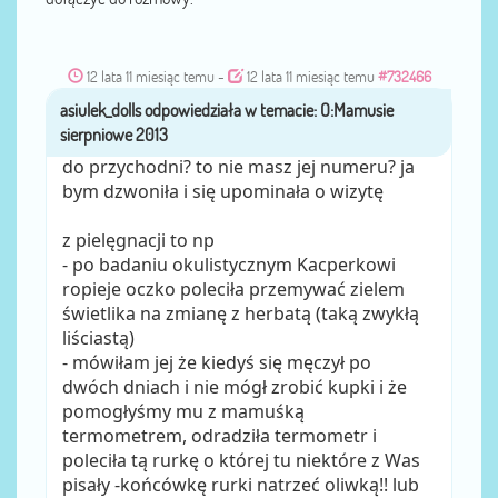
12 lata 11 miesiąc temu
-
12 lata 11 miesiąc temu
#732466
asiulek_dolls
przez
do przychodni? to nie masz jej numeru? ja
bym dzwoniła i się upominała o wizytę
z pielęgnacji to np
- po badaniu okulistycznym Kacperkowi
ropieje oczko poleciła przemywać zielem
świetlika na zmianę z herbatą (taką zwykłą
liściastą)
- mówiłam jej że kiedyś się męczył po
dwóch dniach i nie mógł zrobić kupki i że
pomogłyśmy mu z mamuśką
termometrem, odradziła termometr i
poleciła tą rurkę o której tu niektóre z Was
pisały -końcówkę rurki natrzeć oliwką!! lub