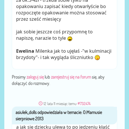
za ok.3-4zł - trzeba sobie tylko na
opakowaniu zapisać kiedy otwarłyście bo
rozpoczęte opakowanie można stosować
przez sześć miesięcy
jak sobie jeszcze coś przypomnę to
napiszę, narazie to tyle
Ewelina
Milenka jak to ujęłaś -"w kulminacji
brzydoty"- i tak wygląda śliczniutko
Prosimy
zaloguj się
lub
zarejestruj się na forum
się, aby
dołączyć do rozmowy.
12 lata 11 miesiąc temu
#732474
asiulek_dolls
przez
a jak się dziecku ulewa to po jedzeniu kłaść