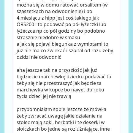
można się w domu ratować orsalitem (w
szaszetkach na odwodnienie) i po
4.miesiącu z hipp jest coś takiego jak
ORS200 i to podawać po pół łyżeczki lub
łyżeczce np co pół godziny bo podobno
strasznie niedobre w smaku
a jak się pojawi biegunka z wymiotami to
już nie ma co zwlekać i szpital od razu żeby
dzidzi nie odwodnić
aha jeszcze tak na przyszłość jak już
będziecie marchewkę dziecku podawać to
żeby się nie przestraszyć jak będzie ta
marchewka w kupce bo nawet do roku
życia dzieci jej nie trawią
przypomniałam sobie jeszcze że mówiła
żeby zwracać uwagę jakie działanie na
stolec mają soki, herbatki i te deserki w
słoiczkach bo jedne są rozluźniające, inne