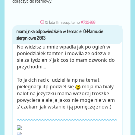
dołączyć do rozmowy.
12 lata 11 miesiąc temu
#732400
mami_nka
przez
No widzisz u mnie wpadła jak po ogień w
poniedziałek tamten i mowila ze odezwie
sie za tydzien :/ jak cos to mam dzwonic do
przychodni...
To jakich rad ci udzieliła np na temat
pielegnacji itp podziel się
moja ma bialy
nalot na jezyczku mama wczoraj troszke
powycierala ale ja jakos nie moge nie wiem
:/ czekam jak wstanie i ją pomęczę znow:(