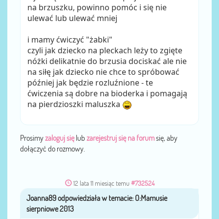
na brzuszku, powinno pomóc i się nie
ulewać lub ulewać mniej
i mamy ćwiczyć "żabki"
czyli jak dziecko na pleckach leży to zgięte
nóżki delikatnie do brzusia dociskać ale nie
na siłę jak dziecko nie chce to spróbować
później jak będzie rozluźnione - te
ćwiczenia są dobre na bioderka i pomagają
na pierdzioszki maluszka
Prosimy
zaloguj się
lub
zarejestruj się na forum
się, aby
dołączyć do rozmowy.
12 lata 11 miesiąc temu
#732524
Joanna89
przez