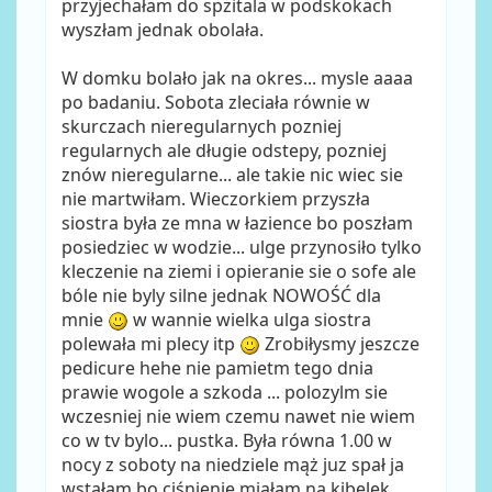
przyjechałam do spzitala w podskokach
wyszłam jednak obolała.
W domku bolało jak na okres... mysle aaaa
po badaniu. Sobota zleciała równie w
skurczach nieregularnych pozniej
regularnych ale długie odstepy, pozniej
znów nieregularne... ale takie nic wiec sie
nie martwiłam. Wieczorkiem przyszła
siostra była ze mna w łazience bo poszłam
posiedziec w wodzie... ulge przynosiło tylko
kleczenie na ziemi i opieranie sie o sofe ale
bóle nie byly silne jednak NOWOŚĆ dla
mnie
w wannie wielka ulga siostra
polewała mi plecy itp
Zrobiłysmy jeszcze
pedicure hehe nie pamietm tego dnia
prawie wogole a szkoda ... polozylm sie
wczesniej nie wiem czemu nawet nie wiem
co w tv bylo... pustka. Była równa 1.00 w
nocy z soboty na niedziele mąż juz spał ja
wstałam bo ciśnienie miałam na kibelek...