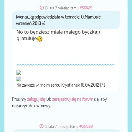
13 lata 7 miesiąc temu
#517429
iwonta_kg
przez
No to będziesz miala małego byczka:)
gratuluję
Na zawsze w moim sercu Krystianek 16.04.2012 [*]
Prosimy
zaloguj się
lub
zarejestruj się na forum
się, aby
dołączyć do rozmowy.
13 lata 7 miesiąc temu
#517589