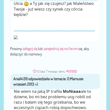
Ulcia
a Ty jak się czujesz? jak Maleństwo
Twoje - już wiesz czy synek czy córcia
będzie?
Prosimy
zaloguj się
lub
zarejestruj się na forum
się, aby
dołączyć do rozmowy.
13 lata 7 miesiąc temu
#517002
Ania14.09
przez
Nie wiem na jaką IP trafiła
MoNiaaa
ale to
dziwne, bo mi bez problemu usg robili od
razu i bałam się tego grzebania, bo we
wczesnych ciązach robią dopochwowo.