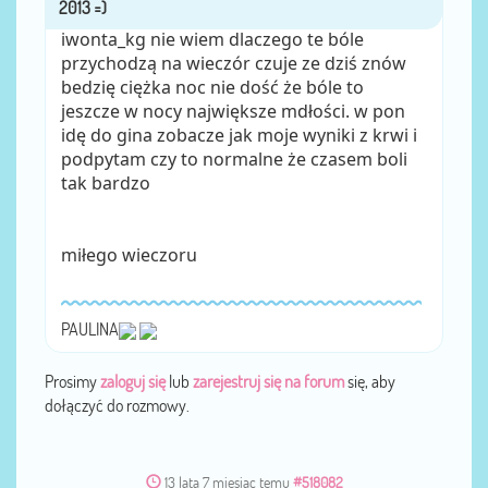
iwonta_kg nie wiem dlaczego te bóle
przychodzą na wieczór czuje ze dziś znów
bedzię ciężka noc nie dość że bóle to
jeszcze w nocy największe mdłości. w pon
idę do gina zobacze jak moje wyniki z krwi i
podpytam czy to normalne że czasem boli
tak bardzo
miłego wieczoru
PAULINA
Prosimy
zaloguj się
lub
zarejestruj się na forum
się, aby
dołączyć do rozmowy.
13 lata 7 miesiąc temu
#518082