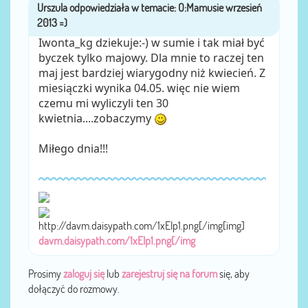
Urszula
przez
Iwonta_kg dziekuje:-) w sumie i tak miał być
byczek tylko majowy. Dla mnie to raczej ten
maj jest bardziej wiarygodny niż kwiecień. Z
miesiączki wynika 04.05. więc nie wiem
czemu mi wyliczyli ten 30
kwietnia....zobaczymy
Miłego dnia!!!
http://davm.daisypath.com/1xEIp1.png[/img[img]
davm.daisypath.com/1xEIp1.png[/img
Prosimy
zaloguj się
lub
zarejestruj się na forum
się, aby
dołączyć do rozmowy.