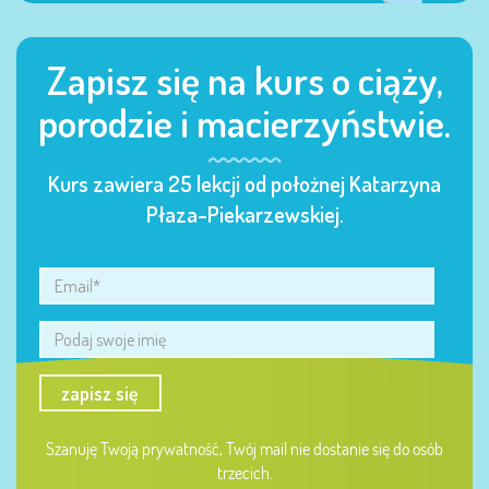
Zapisz się na kurs o ciąży,
porodzie i macierzyństwie.
Kurs zawiera 25 lekcji od położnej Katarzyna
Płaza-Piekarzewskiej.
zapisz się
Szanuję Twoją prywatność, Twój mail nie dostanie się do osób
trzecich.