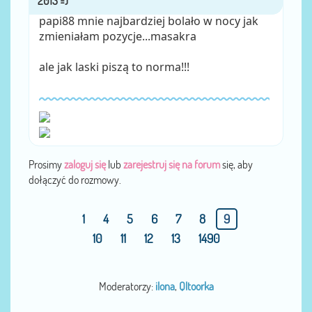
papi88 mnie najbardziej bolało w nocy jak
zmieniałam pozycje...masakra
ale jak laski piszą to norma!!!
Prosimy
zaloguj się
lub
zarejestruj się na forum
się, aby
dołączyć do rozmowy.
1
4
5
6
7
8
9
10
11
12
13
1490
Moderatorzy:
ilona
,
Qltoorka