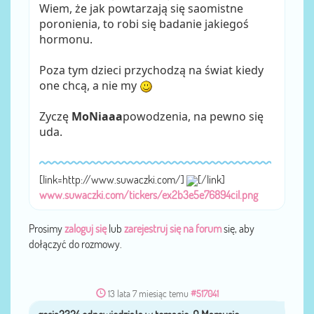
Wiem, że jak powtarzają się saomistne
poronienia, to robi się badanie jakiegoś
hormonu.
Poza tym dzieci przychodzą na świat kiedy
one chcą, a nie my
Zyczę
MoNiaaa
powodzenia, na pewno się
uda.
[link=http://www.suwaczki.com/]
[/link]
www.suwaczki.com/tickers/ex2b3e5e76894cil.png
Prosimy
zaloguj się
lub
zarejestruj się na forum
się, aby
dołączyć do rozmowy.
13 lata 7 miesiąc temu
#517041
gosia2324
przez