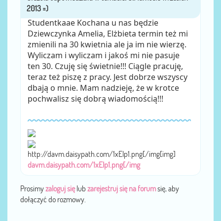
Studentkaae Kochana u nas będzie
Dziewczynka Amelia, Elżbieta termin też mi
zmienili na 30 kwietnia ale ja im nie wierzę.
Wyliczam i wyliczam i jakoś mi nie pasuje
ten 30. Czuję się świetnie!!! Ciągle pracuję,
teraz też piszę z pracy. Jest dobrze wszyscy
dbają o mnie. Mam nadzieję, że w krotce
pochwalisz się dobrą wiadomością!!!
http://davm.daisypath.com/1xEIp1.png[/img[img]
davm.daisypath.com/1xEIp1.png[/img
Prosimy
zaloguj się
lub
zarejestruj się na forum
się, aby
dołączyć do rozmowy.