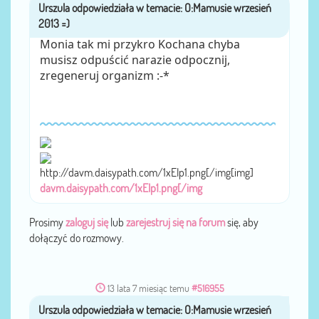
Urszula
przez
Monia tak mi przykro Kochana chyba
musisz odpuścić narazie odpocznij,
zregeneruj organizm :-*
http://davm.daisypath.com/1xEIp1.png[/img[img]
davm.daisypath.com/1xEIp1.png[/img
Prosimy
zaloguj się
lub
zarejestruj się na forum
się, aby
dołączyć do rozmowy.
13 lata 7 miesiąc temu
#516955
Urszula
przez