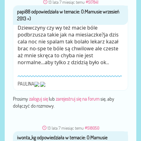
13 lata 7 miesiąc temu
#517841
papi88
przez
Dziewczyny czy wy też macie bóle
podbrzusza takie jak na miesiaczke?ja dzis
cala noc nie spalam tak bolało lekarz kazał
brac no-spe te bóle są chwilowe ale czeste
aż mnie skręca to chyba nie jest
normalne...aby tylko z dzidzią było ok..
PAULINA
Prosimy
zaloguj się
lub
zarejestruj się na forum
się, aby
dołączyć do rozmowy.
13 lata 7 miesiąc temu
#518050
iwonta_kg
przez