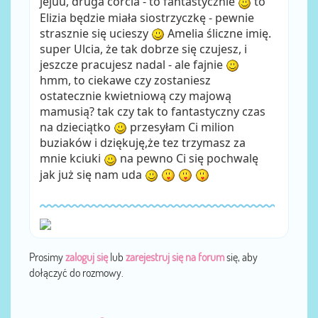
jejuu, druga córcia - to fantastycznie
to
Elizia będzie miała siostrzyczkę - pewnie
strasznie się ucieszy
Amelia śliczne imię.
super Ulcia, że tak dobrze się czujesz, i
jeszcze pracujesz nadal - ale fajnie
hmm, to ciekawe czy zostaniesz
ostatecznie kwietniową czy majową
mamusią? tak czy tak to fantastyczny czas
na dzieciątko
przesyłam Ci milion
buziaków i dziękuję,że tez trzymasz za
mnie kciuki
na pewno Ci się pochwalę
jak już się nam uda
Prosimy
zaloguj się
lub
zarejestruj się na forum
się, aby
dołączyć do rozmowy.