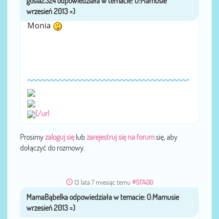
Monia
[/url
Prosimy
zaloguj się
lub
zarejestruj się na forum
się, aby
dołączyć do rozmowy.
13 lata 7 miesiąc temu
#517400
MamaBąbelka
przez