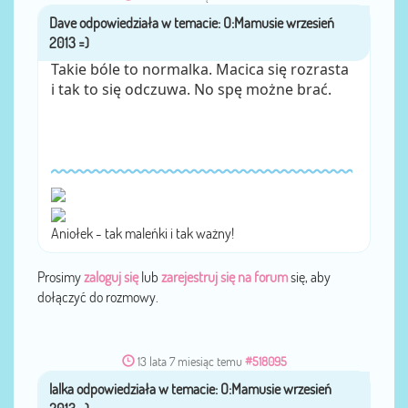
Dave
przez
Takie bóle to normalka. Macica się rozrasta
i tak to się odczuwa. No spę możne brać.
Aniołek - tak maleńki i tak ważny!
Prosimy
zaloguj się
lub
zarejestruj się na forum
się, aby
dołączyć do rozmowy.
13 lata 7 miesiąc temu
#518095
lalka
przez