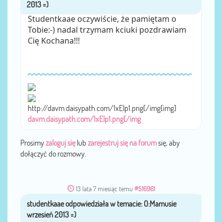
Studentkaae oczywiście, że pamiętam o
Tobie:-) nadal trzymam kciuki pozdrawiam
Cię Kochana!!!
http://davm.daisypath.com/1xEIp1.png[/img[img]
davm.daisypath.com/1xEIp1.png[/img
Prosimy
zaloguj się
lub
zarejestruj się na forum
się, aby
dołączyć do rozmowy.
13 lata 7 miesiąc temu
#516961
studentkaae
przez