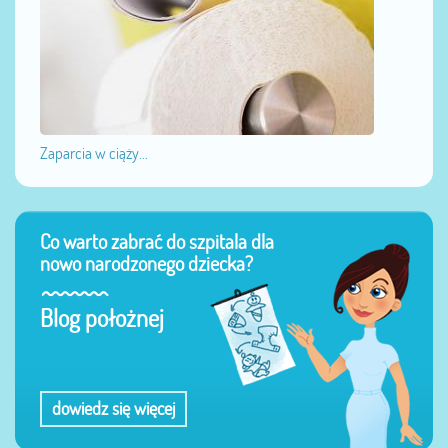
Zaparcia w ciąży...
Co warto zabrać do szpitala dla
nowo narodzonego dziecka?
Blog położnej
dowiedz się więcej