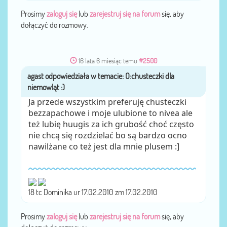
Prosimy
zaloguj się
lub
zarejestruj się na forum
się, aby
dołączyć do rozmowy.
16 lata 6 miesiąc temu
#2500
agast
przez
Ja przede wszystkim preferuję chusteczki
bezzapachowe i moje ulubione to nivea ale
też lubię huugis za ich grubość choć często
nie chcą się rozdzielać bo są bardzo ocno
nawilżane co też jest dla mnie plusem :]
18 tc Dominika ur 17.02.2010 zm 17.02.2010
Prosimy
zaloguj się
lub
zarejestruj się na forum
się, aby