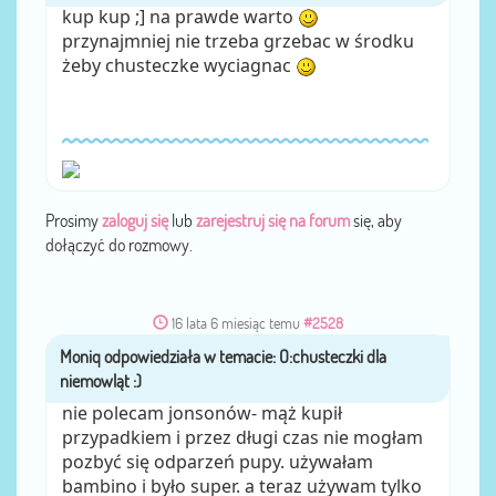
kup kup ;] na prawde warto
przynajmniej nie trzeba grzebac w środku
żeby chusteczke wyciagnac
Prosimy
zaloguj się
lub
zarejestruj się na forum
się, aby
dołączyć do rozmowy.
16 lata 6 miesiąc temu
#2528
Moniq
przez
nie polecam jonsonów- mąż kupił
przypadkiem i przez długi czas nie mogłam
pozbyć się odparzeń pupy. używałam
bambino i było super. a teraz używam tylko