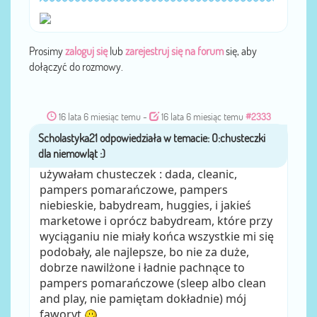
Prosimy
zaloguj się
lub
zarejestruj się na forum
się, aby
dołączyć do rozmowy.
16 lata 6 miesiąc temu
-
16 lata 6 miesiąc temu
#2333
Scholastyka21
przez
używałam chusteczek : dada, cleanic,
pampers pomarańczowe, pampers
niebieskie, babydream, huggies, i jakieś
marketowe i oprócz babydream, które przy
wyciąganiu nie miały końca wszystkie mi się
podobały, ale najlepsze, bo nie za duże,
dobrze nawilżone i ładnie pachnące to
pampers pomarańczowe (sleep albo clean
and play, nie pamiętam dokładnie) mój
faworyt