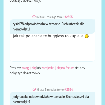
dołączyć do rozmowy.
16 lata 6 miesiąc temu
#2505
tysia178
przez
jak tak polecacie te huggiesy to kupie je
Prosimy
zaloguj się
lub
zarejestruj się na forum
się, aby
dołączyć do rozmowy.
16 lata 6 miesiąc temu
#2524
jedynaczka
przez