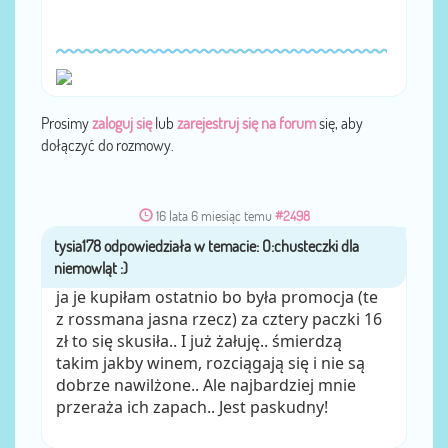
Prosimy
zaloguj się
lub
zarejestruj się na forum
się, aby
dołączyć do rozmowy.
16 lata 6 miesiąc temu
#2498
tysia178
przez
ja je kupiłam ostatnio bo była promocja (te
z rossmana jasna rzecz) za cztery paczki 16
zł to się skusiła.. I już żałuję.. śmierdzą
takim jakby winem, rozciągają się i nie są
dobrze nawilżone.. Ale najbardziej mnie
przeraża ich zapach.. Jest paskudny!