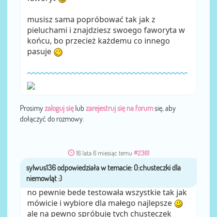
musisz sama popróbować tak jak z
pieluchami i znajdziesz swoego faworyta w
końcu, bo przecież każdemu co innego
pasuje
Prosimy
zaloguj się
lub
zarejestruj się na forum
się, aby
dołączyć do rozmowy.
16 lata 6 miesiąc temu
#2361
sylwus136
przez
no pewnie bede testowała wszystkie tak jak
mówicie i wybiore dla małego najlepsze
ale na pewno spróbuję tych chusteczek