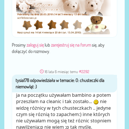
Prosimy
zaloguj się
lub
zarejestruj się na forum
się, aby
dołączyć do rozmowy.
16 lata 6 miesiąc temu
#2292
tysia178
przez
ja na początku używałam bambino a potem
przeszłam na cleanic i tak zostało...
nie
widzę różnicy w tych chusteczkach .. jedyne
czym się róznią to zapachem:) inne których
nie używałam mogą się też róznic stopniem
nawilżenia;p nie wiem ;p tak myślę.