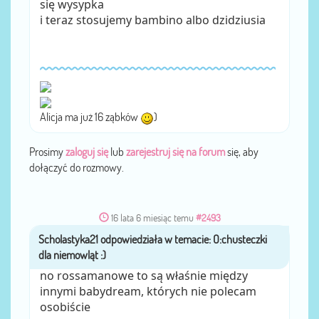
się wysypka
i teraz stosujemy bambino albo dzidziusia
Alicja ma już 16 ząbków
)
Prosimy
zaloguj się
lub
zarejestruj się na forum
się, aby
dołączyć do rozmowy.
16 lata 6 miesiąc temu
#2493
Scholastyka21
przez
no rossamanowe to są właśnie między
innymi babydream, których nie polecam
osobiście