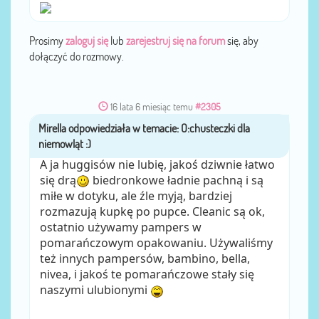
Prosimy
zaloguj się
lub
zarejestruj się na forum
się, aby
dołączyć do rozmowy.
16 lata 6 miesiąc temu
#2305
Mirella
przez
A ja huggisów nie lubię, jakoś dziwnie łatwo
się drą
biedronkowe ładnie pachną i są
miłe w dotyku, ale źle myją, bardziej
rozmazują kupkę po pupce. Cleanic są ok,
ostatnio używamy pampers w
pomarańczowym opakowaniu. Używaliśmy
też innych pampersów, bambino, bella,
nivea, i jakoś te pomarańczowe stały się
naszymi ulubionymi