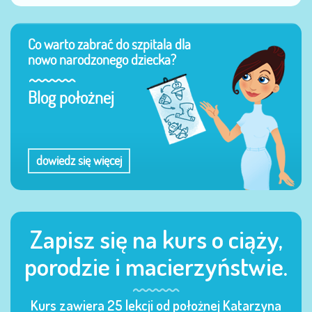
Co warto zabrać do szpitala dla
nowo narodzonego dziecka?
Blog położnej
dowiedz się więcej
Zapisz się na kurs o ciąży,
porodzie i macierzyństwie.
Kurs zawiera 25 lekcji od położnej Katarzyna