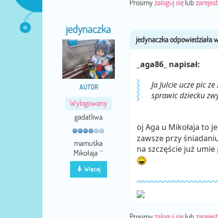
Prosimy
zaloguj się
lub
zarejest
jedynaczka
_aga86_ napisał:
Ja Julcie ucze pic 
AUTOR
sprawic dziecku zw
Wylogowany
gadatliwa
oj Aga u Mikołaja to 
zawsze przy śniadani
mamuśka
na szczęście już umie 
Mikołaja ^^
Więcej
Prosimy
zaloguj się
lub
zarejest