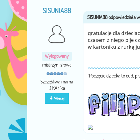
SISUNIA88
gratulacje dla dzieci
czasem z niego pije c
w kartoniku z rurką j
Wylogowany
mistrzyni słowa
"Poczęcie dziecka to cud, pr
Szczęśliwa mama
:) KAF'ka
Więcej