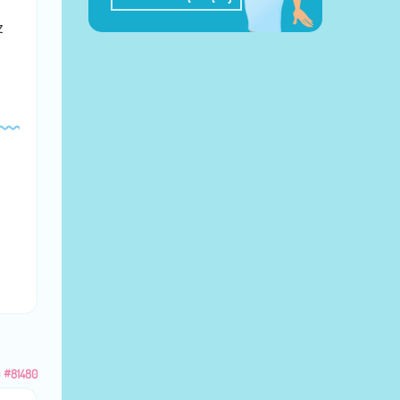
z
u
#81480