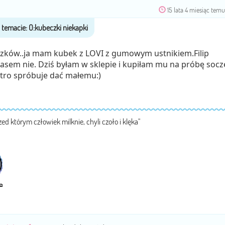
15 lata 4 miesiąc tem
aczków..ja mam kubek z LOVI z gumowym ustnikiem.Filip
zasem nie. Dziś byłam w sklepie i kupiłam mu na próbę socz
utro spróbuje dać małemu:)
zed którym człowiek milknie, chyli czoło i klęka"