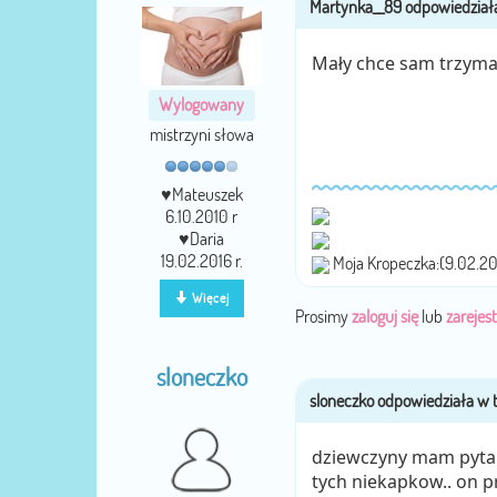
Mały chce sam trzymać 
Wylogowany
mistrzyni słowa
♥Mateuszek
6.10.2010 r
♥Daria
19.02.2016 r.
Moja Kropeczka:(9.02.20
Więcej
Prosimy
zaloguj się
lub
zarejest
sloneczko
dziewczyny mam pytani
tych niekapkow.. on p