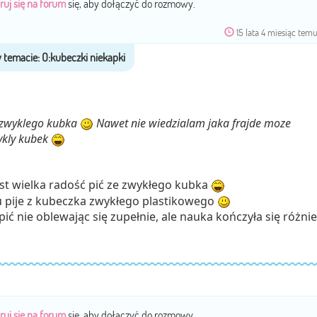
ruj się na forum
się, aby dołączyć do rozmowy.
15 lata 4 miesiąc tem
ze zwyklego kubka
Nawet nie wiedzialam jaka frajde moze
ykly kubek
jest wielka radość pić ze zwykłego kubka
u pije z kubeczka zwykłego plastikowego
pić nie oblewając się zupełnie, ale nauka kończyła się różnie
ruj się na forum
się, aby dołączyć do rozmowy.