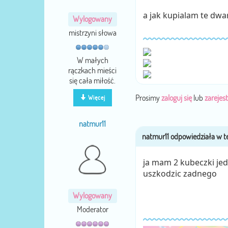
a jak kupialam te dwar
Wylogowany
mistrzyni słowa
W małych
rączkach mieści
się cała miłość.
Prosimy
zaloguj się
lub
zarejest
Więcej
natmur11
ja mam 2 kubeczki jeden
uszkodzic zadnego
Wylogowany
Moderator