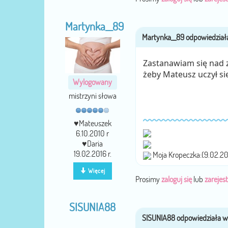
Martynka__89
Zastanawiam się nad z
żeby Mateusz uczył si
Wylogowany
mistrzyni słowa
♥Mateuszek
6.10.2010 r
♥Daria
19.02.2016 r.
Moja Kropeczka:(9.02.20
Więcej
Prosimy
zaloguj się
lub
zarejest
SISUNIA88