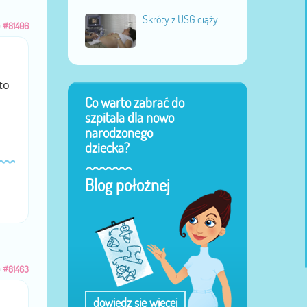
Skróty z USG ciąży...
u
#81406
to
Co warto zabrać do
szpitala dla nowo
narodzonego
dziecka?
Blog położnej
u
#81463
dowiedz się więcej