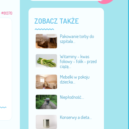
u
#81370
ZOBACZ TAKŻE
Pakowanie torby do
szpitala...
Witaminy - kwas
foliowy - folik - przed
ciążą...
Mebelki w pokoju
dziecka...
Niepłodność...
Konserwy a dieta...