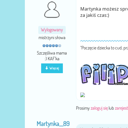
Martynka możesz sprób
za jakiś czas:)
Wylogowany
mistrzyni słowa
"Poczęcie dziecka to cud, pr
Szczęśliwa mama
:) KAF'ka
Więcej
Prosimy
zaloguj się
lub
zarejest
Martynka__89