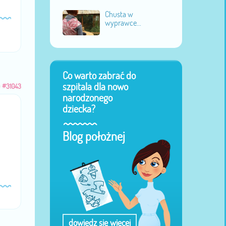
Chusta w
wyprawce...
Co warto zabrać do
szpitala dla nowo
u
#31043
narodzonego
dziecka?
Blog położnej
dowiedz się więcej