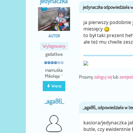
jedynaczka
ja pierwszy podobnie 
miesięcy
to był taki prezent h
AUTOR
ale też mu chwile zes
Wylogowany
gadatliwa
mamuśka
Mikołaja ^^
Prosimy
zaloguj się
lub
zarejest
Więcej
_aga86_
kasiora/jedynaczka ja
butle, czy ewidentnie