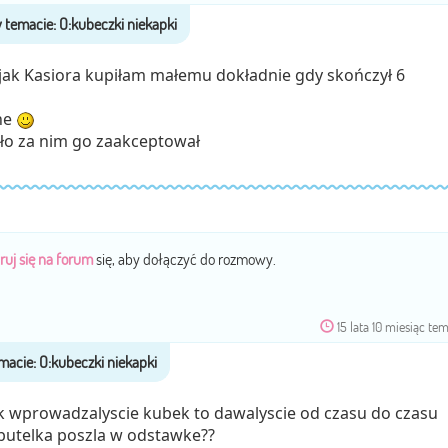
jak Kasiora kupiłam małemu dokładnie gdy skończył 6
ehe
zło za nim go zaakceptował
ruj się na forum
się, aby dołączyć do rozmowy.
15 lata 10 miesiąc te
k wprowadzalyscie kubek to dawalyscie od czasu do czasu
 butelka poszla w odstawke??