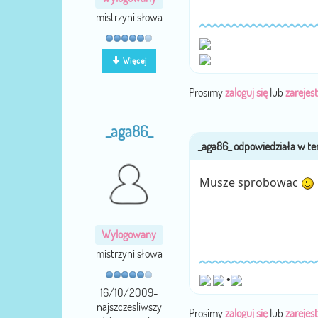
mistrzyni słowa
Więcej
Prosimy
zaloguj się
lub
zarejest
_aga86_
Musze sprobowac
Wylogowany
mistrzyni słowa
•
16/10/2009-
najszczesliwszy
Prosimy
zaloguj się
lub
zarejest