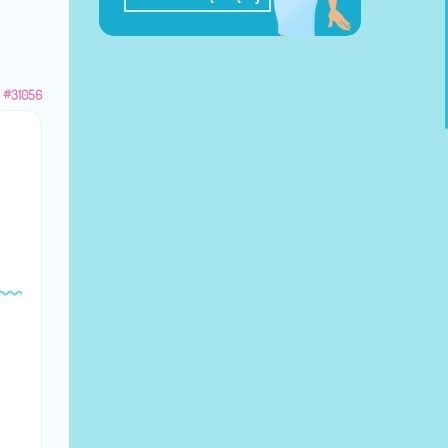
u
#31056