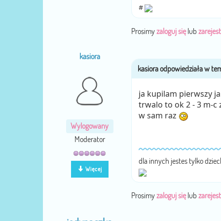
#
Prosimy
zaloguj się
lub
zarejest
kasiora
ja kupilam pierwszy ja
trwalo to ok 2 - 3 m-c 
w sam raz
Wylogowany
Moderator
dla innych jestes tylko dzie
Więcej
Prosimy
zaloguj się
lub
zarejest