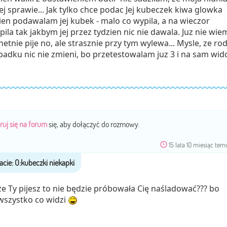
j sprawie... Jak tylko chce podac Jej kubeczek kiwa glowka
zien podawalam jej kubek - malo co wypila, a na wieczor
 pila tak jakbym jej przez tydzien nic nie dawala. Juz nie wie
hetnie pije no, ale strasznie przy tym wylewa... Mysle, ze rod
dku nic nie zmieni, bo przetestowalam juz 3 i na sam wid
ruj się na forum
się, aby dołączyć do rozmowy.
15 lata 10 miesiąc tem
 że Ty pijesz to nie będzie próbowała Cię naśladować??? bo
wszystko co widzi