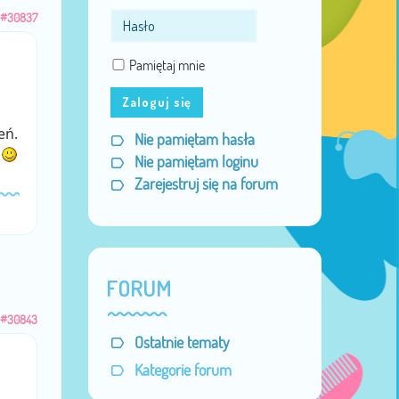
#30837
Pamiętaj mnie
Zaloguj się
eń.
Nie pamiętam hasła
ł
Nie pamiętam loginu
Zarejestruj się na forum
FORUM
#30843
Ostatnie tematy
Kategorie forum
a