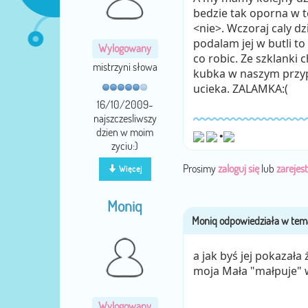
bedzie tak oporna w te
<nie>. Wczoraj caly d
podalam jej w butli to
Wylogowany
co robic. Ze szklanki c
mistrzyni słowa
kubka w naszym przypa
ucieka. ZALAMKA:(
16/10/2009-
najszczesliwszy
dzien w moim
•
zyciu:)
Prosimy
zaloguj się
lub
zarejest
Więcej
Moniq
a jak byś jej pokazała
moja Mała "małpuje" 
Wylogowany