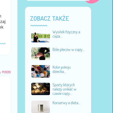
m
ZOBACZ TAKŻE
zaj
ok
Wysiłek fizyczny a
ciąża...
Bóle pleców w ciąży...
Kolor pokoju
dziecka...
u
#31019
Sporty których
należy unikać w
czasie ciąży...
Konserwy a dieta...