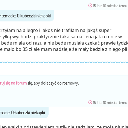
15 lata 10 miesiąc temu
zyłam na allegro i jakoś nie trafiłam na jakąś super
syłką wychodzi praktycznie taka sama cena jak u mnie w
j bede miała od razu a nie bede musiała czekać prawie tydzi
ie mało bo 35 zł ale mam nadzieje że mały bedzie z niego pi
ruj się na forum
się, aby dołączyć do rozmowy.
15 lata 10 miesiąc temu
en walki z odstawieniem butli- nie sadzilam, ze moja niuni