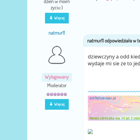
dzien w moim
zyciu:)
Więcej
natmur11
dziewczyny a odd kied
wydaje mi sie ze to je
Wylogowany
Moderator
Więcej