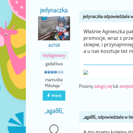
jedynaczka
Właśnie Agnieszka patr
promocje, wraz z prze
sklepie, i przynajmnie
AUTOR
a u nas kosztuje też n
Wylogowany
gadatliwa
mamuśka
Mikołaja ^^
Prosimy
zaloguj się
lub
zarejest
Więcej
_aga86_
A my mamy kolejny dzi