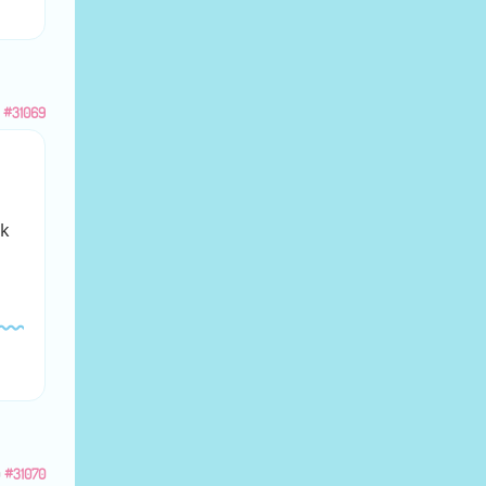
u
#31069
ak
u
#31070