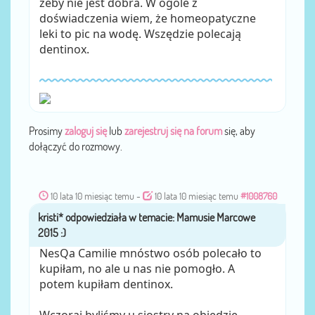
zeby nie jest dobra. W ogóle z
doświadczenia wiem, że homeopatyczne
leki to pic na wodę. Wszędzie polecają
dentinox.
Prosimy
zaloguj się
lub
zarejestruj się na forum
się, aby
dołączyć do rozmowy.
10 lata 10 miesiąc temu
-
10 lata 10 miesiąc temu
#1008760
kristi*
przez
NesQa Camilie mnóstwo osób polecało to
kupiłam, no ale u nas nie pomogło. A
potem kupiłam dentinox.