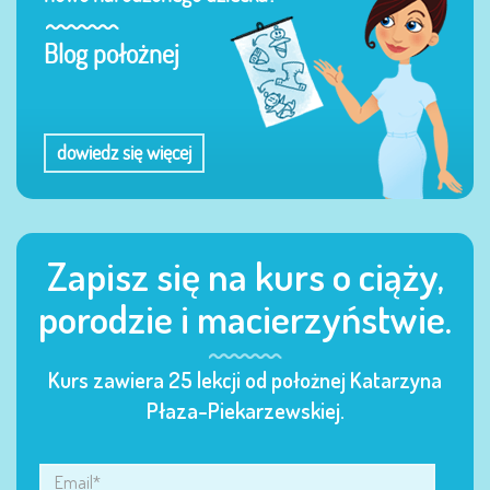
Blog położnej
dowiedz się więcej
Zapisz się na kurs o ciąży,
porodzie i macierzyństwie.
Kurs zawiera 25 lekcji od położnej Katarzyna
Płaza-Piekarzewskiej.