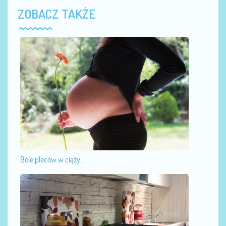
ZOBACZ TAKŻE
Bóle pleców w ciąży...