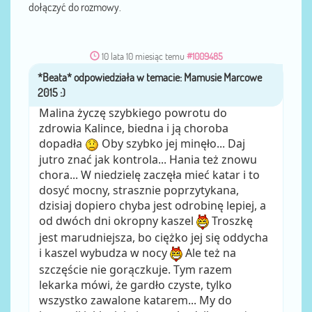
dołączyć do rozmowy.
10 lata 10 miesiąc temu
#1009485
*Beata*
przez
Malina życzę szybkiego powrotu do
zdrowia Kalince, biedna i ją choroba
dopadła
Oby szybko jej minęło... Daj
jutro znać jak kontrola... Hania też znowu
chora... W niedzielę zaczęła mieć katar i to
dosyć mocny, strasznie poprzytykana,
dzisiaj dopiero chyba jest odrobinę lepiej, a
od dwóch dni okropny kaszel
Troszkę
jest marudniejsza, bo ciężko jej się oddycha
i kaszel wybudza w nocy
Ale też na
szczęście nie gorączkuje. Tym razem
lekarka mówi, że gardło czyste, tylko
wszystko zawalone katarem... My do