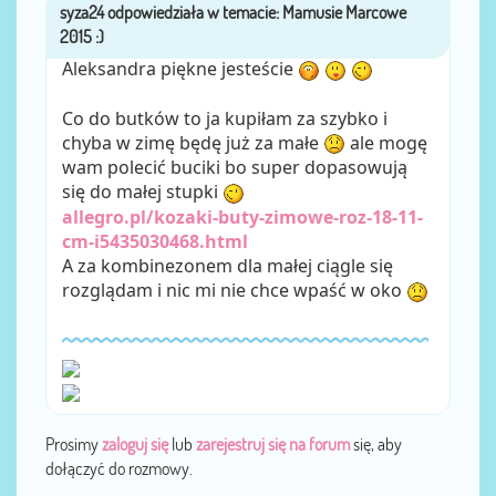
syza24
przez
Aleksandra piękne jesteście
Co do butków to ja kupiłam za szybko i
chyba w zimę będę już za małe
ale mogę
wam polecić buciki bo super dopasowują
się do małej stupki
allegro.pl/kozaki-buty-zimowe-roz-18-11-
cm-i5435030468.html
A za kombinezonem dla małej ciągle się
rozglądam i nic mi nie chce wpaść w oko
Prosimy
zaloguj się
lub
zarejestruj się na forum
się, aby
dołączyć do rozmowy.