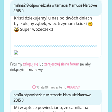
malina219
przez
Kristi dziekujemy! u nas po dwóch dniach
byl kolejny ząbek, wiec trzymam kciuki
Super wózeczek:)
Prosimy
zaloguj się
lub
zarejestruj się na forum
się, aby
dołączyć do rozmowy.
10 lata 10 miesiąc temu
#1008707
nesQa
przez
Mi w aptece powiedziano, że camilia na