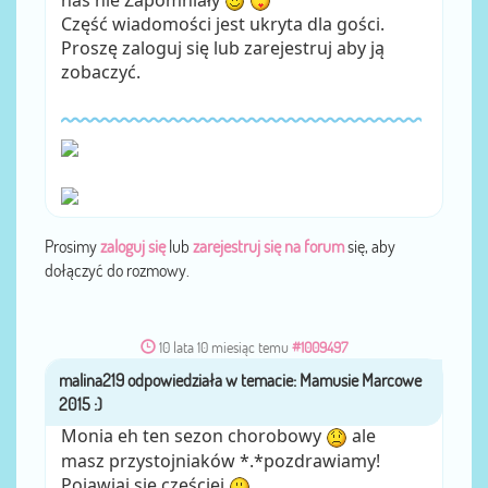
Część wiadomości jest ukryta dla gości.
Proszę zaloguj się lub zarejestruj aby ją
zobaczyć.
Prosimy
zaloguj się
lub
zarejestruj się na forum
się, aby
dołączyć do rozmowy.
10 lata 10 miesiąc temu
#1009497
malina219
przez
Monia eh ten sezon chorobowy
ale
masz przystojniaków *.*pozdrawiamy!
Pojawiaj się częściej