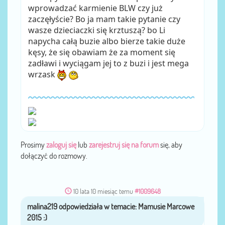
wprowadzać karmienie BLW czy już
zaczęłyście? Bo ja mam takie pytanie czy
wasze dzieciaczki się krztuszą? bo Li
napycha całą buzie albo bierze takie duże
kęsy, że się obawiam że za moment się
zadławi i wyciągam jej to z buzi i jest mega
wrzask
Prosimy
zaloguj się
lub
zarejestruj się na forum
się, aby
dołączyć do rozmowy.
10 lata 10 miesiąc temu
#1009648
malina219
przez