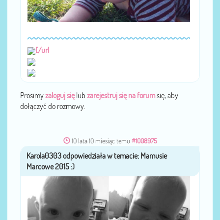
[/url
Prosimy
zaloguj się
lub
zarejestruj się na forum
się, aby
dołączyć do rozmowy.
10 lata 10 miesiąc temu
#1008975
Karola0303
przez