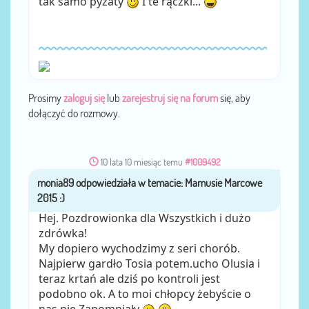
tak samo pyzaty
I te rączki...
Prosimy
zaloguj się
lub
zarejestruj się na forum
się, aby
dołączyć do rozmowy.
10 lata 10 miesiąc temu
#1009492
monia89
przez
Hej. Pozdrowionka dla Wszystkich i dużo
zdrówka!
My dopiero wychodzimy z seri chorób.
Najpierw gardło Tosia potem.ucho Olusia i
teraz krtań ale dziś po kontroli jest
podobno ok. A to moi chłopcy żebyście o
nas nie Zapomniały