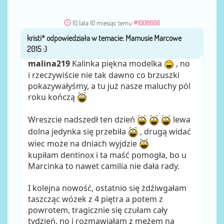
10 lata 10 miesiąc temu
#1008666
kristi*
przez
malina219
Kalinka piękna modelka
, no
i rzeczywiście nie tak dawno co brzuszki
pokazywałyśmy, a tu już nasze maluchy pól
roku kończą
Wreszcie nadszedł ten dzień
lewa
dolna jedynka się przebiła
, drugą widać
wiec może na dniach wyjdzie
kupiłam dentinox i ta maść pomogła, bo u
Marcinka to nawet camilia nie dała rady.
I kolejna nowość, ostatnio się żdźiwgałam
taszcząc wózek z 4 piętra a potem z
powrotem, tragicznie się czułam cały
tydzień, no i rozmawiałam z mężem na