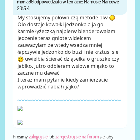
przez
My stosujemy połowniczą metode blw
Olo dostaje kawałki jedzonka a ja go
karmie łyżeczką najpierw blenderowałam
jedzenie teraz gniote widelcem
zauważyłam że wtedy wsadza mniej
łapczywie jedzonko do buzi i nie krztusi sie
uwielbia ścierać dziąsełka o gruszke czy
jabłko. Jutro odbieram wsiowe mięsko to
zaczne mu dawać.
I teraz mam pytanie kiedy zamierzacie
wprowadzić nabiał i jajko?
Prosimy
zaloguj się
lub
zarejestruj się na forum
się, aby