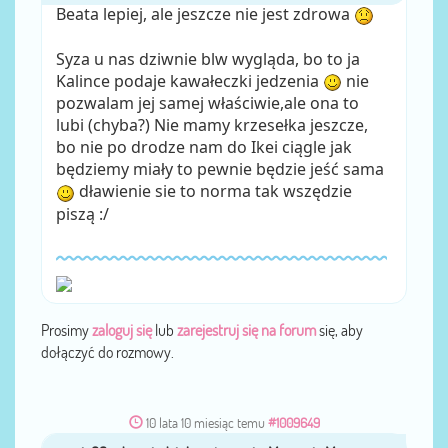
Beata lepiej, ale jeszcze nie jest zdrowa
Syza u nas dziwnie blw wygląda, bo to ja
Kalince podaje kawałeczki jedzenia
nie
pozwalam jej samej właściwie,ale ona to
lubi (chyba?) Nie mamy krzesełka jeszcze,
bo nie po drodze nam do Ikei ciągle jak
będziemy miały to pewnie będzie jeść sama
dławienie sie to norma tak wszędzie
piszą :/
Prosimy
zaloguj się
lub
zarejestruj się na forum
się, aby
dołączyć do rozmowy.
10 lata 10 miesiąc temu
#1009649
monia89