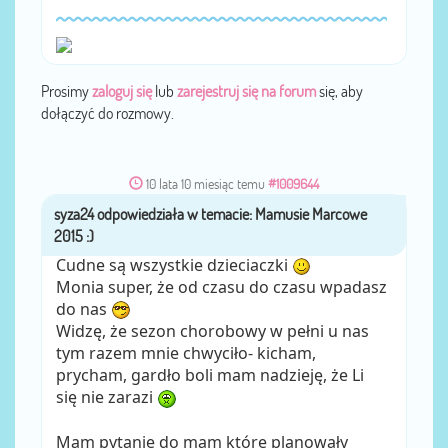
Prosimy
zaloguj się
lub
zarejestruj się na forum
się, aby
dołączyć do rozmowy.
10 lata 10 miesiąc temu
#1009644
syza24
przez
Cudne są wszystkie dzieciaczki
Monia super, że od czasu do czasu wpadasz
do nas
Widzę, że sezon chorobowy w pełni u nas
tym razem mnie chwyciło- kicham,
prycham, gardło boli mam nadzieję, że Li
się nie zarazi
Mam pytanie do mam które planowały