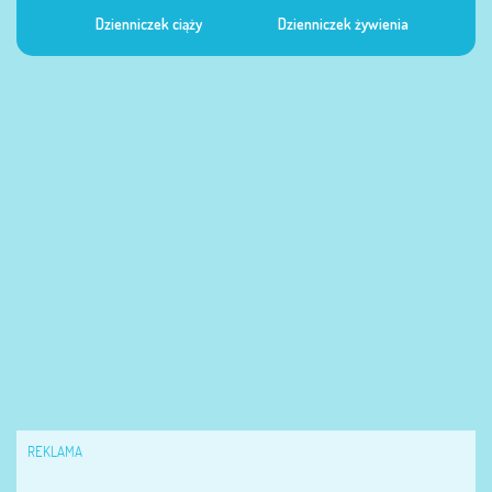
Dzienniczek ciąży
Dzienniczek żywienia
Dzi
REKLAMA