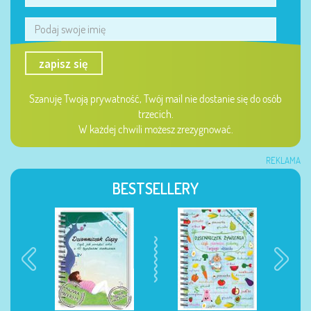
zapisz się
Szanuję Twoją prywatność, Twój mail nie dostanie się do osób
trzecich.
W każdej chwili możesz zrezygnować.
REKLAMA
BESTSELLERY