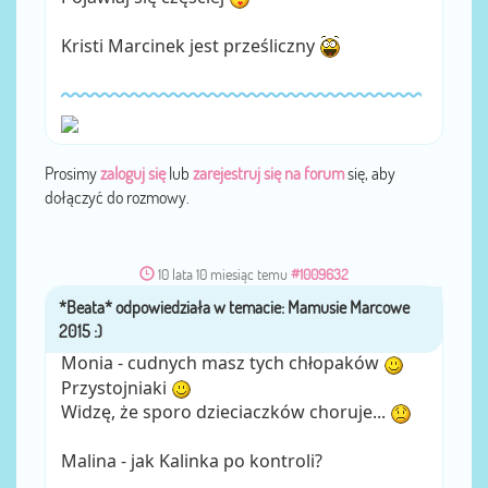
Kristi Marcinek jest prześliczny
Prosimy
zaloguj się
lub
zarejestruj się na forum
się, aby
dołączyć do rozmowy.
10 lata 10 miesiąc temu
#1009632
*Beata*
przez
Monia - cudnych masz tych chłopaków
Przystojniaki
Widzę, że sporo dzieciaczków choruje...
Malina - jak Kalinka po kontroli?