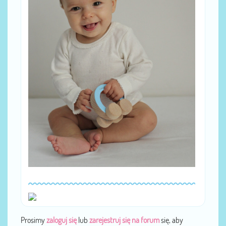
Prosimy
zaloguj się
lub
zarejestruj się na forum
się, aby