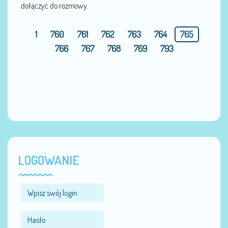
dołączyć do rozmowy.
1
760
761
762
763
764
765
766
767
768
769
793
LOGOWANIE