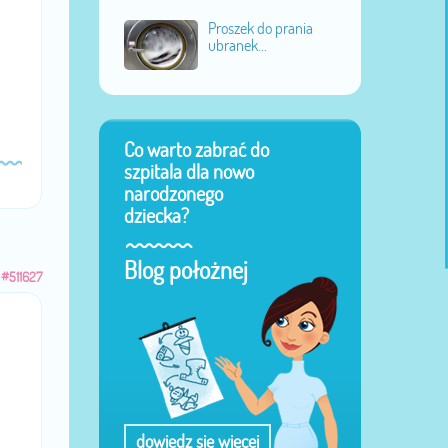
Proszek do prania
ubranek...
Co warto zabrać do
szpitala dla nowo
narodzonego
dziecka?
Blog położnej
#511627
dowiedz się więcej