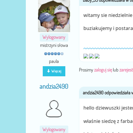
witamy sie niedzielni
buziakujemy i postara
Wylogowany
mistrzyni słowa
paula
Prosimy
zaloguj się
lub
zarejest
Więcej
andzia2490
hello dziewuszki jeste
właśnie siedzę z farb
Wylogowany