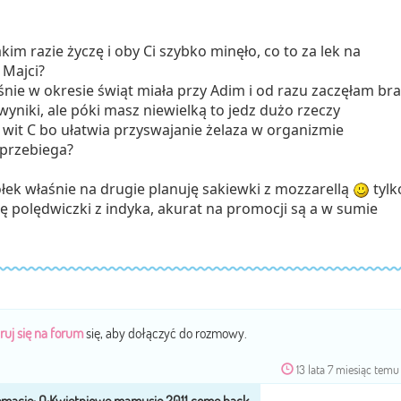
m razie życzę i oby Ci szybko minęło, co to za lek na
 Majci?
śnie w okresie świąt miała przy Adim i od razu zaczęłam bra
 wyniki, ale póki masz niewielką to jedz dużo rzeczy
i wit C bo ułatwia przyswajanie żelaza w organizmie
 przebiega?
ołek właśnie na drugie planuję sakiewki z mozzarellą
tylk
ę polędwiczki z indyka, akurat na promocji są a w sumie
ruj się na forum
się, aby dołączyć do rozmowy.
13 lata 7 miesiąc temu