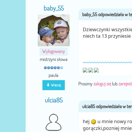
baby_55
Dziewczynki wszystk
niech ta 13 przyniesie
Wylogowany
mistrzyni słowa
paula
Prosimy
zaloguj się
lub
zarejest
Więcej
ulcia85
hej
u mnie nowy rok
gorączki,pozniej mnie 