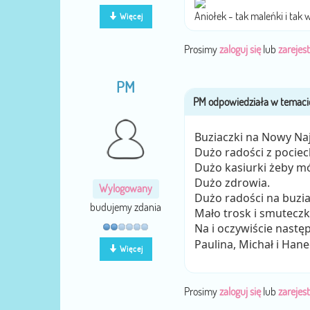
Aniołek - tak maleńki i tak 
Więcej
Prosimy
zaloguj się
lub
zarejest
PM
Buziaczki na Nowy Naj
Dużo radości z pociec
Dużo kasiurki żeby mó
Dużo zdrowia.
Wylogowany
Dużo radości na buzia
budujemy zdania
Mało trosk i smutecz
Na i oczywiście nastę
Paulina, Michał i Han
Więcej
Prosimy
zaloguj się
lub
zarejest