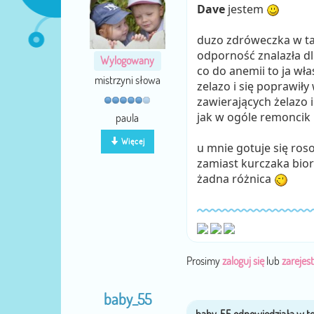
Dave
jestem
duzo zdróweczka w taki
odporność znalazła dl
Wylogowany
co do anemii to ja wła
mistrzyni słowa
zelazo i się poprawiły
zawierających żelazo 
jak w ogóle remoncik
paula
Więcej
u mnie gotuje się ros
zamiast kurczaka bior
żadna różnica
Prosimy
zaloguj się
lub
zarejest
baby_55