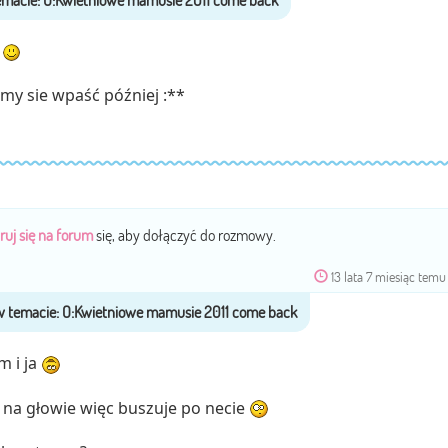
e
my sie wpaść później :**
ruj się na forum
się, aby dołączyć do rozmowy.
13 lata 7 miesiąc temu
m i ja
a na głowie więc buszuje po necie