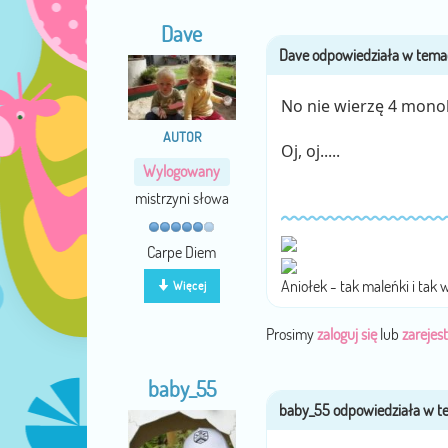
Dave
No nie wierzę 4 mon
AUTOR
Oj, oj.....
Wylogowany
mistrzyni słowa
Carpe Diem
Aniołek - tak maleńki i tak 
Więcej
Prosimy
zaloguj się
lub
zarejest
baby_55