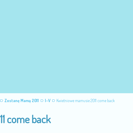
Zostanę Mamą 2011
I-V
Kwietniowe mamusie 2011 come back
11 come back