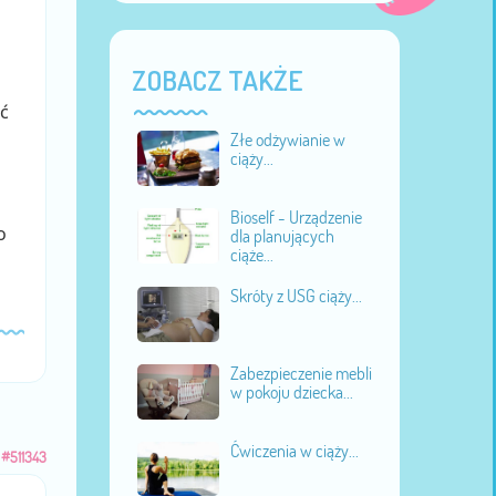
ZOBACZ TAKŻE
ć
Złe odżywianie w
ciąży...
Bioself - Urządzenie
o
dla planujących
ciąże...
Skróty z USG ciąży...
Zabezpieczenie mebli
w pokoju dziecka...
Ćwiczenia w ciąży...
#511343