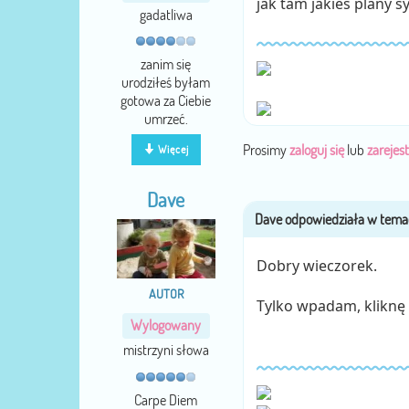
jak tam jakieś plany 
gadatliwa
zanim się
urodziłeś byłam
gotowa za Ciebie
umrzeć.
Prosimy
zaloguj się
lub
zarejest
Więcej
Dave
Dobry wieczorek.
AUTOR
Tylko wpadam, kliknę 
Wylogowany
mistrzyni słowa
Carpe Diem