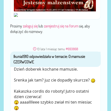
Prosimy
zaloguj się
lub
zarejestruj się na forum
się, aby
dołączyć do rozmowy.
13 lata 1 miesiąc temu
#693868
Ikunia1910
przez
Dzień doberek kochane mamusie.
Srenka jak tam? juz cie dopadły skurcze?
Kakaszka cordis do roboty! Jutro ostatni
dzien czerwca!
aaaalllleee szybko zwiał mi ten miesiac