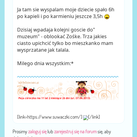
Ja tam sie wyspalam moje dziecie spało 6h
po kapieli i po karmieniu jeszcze 3,5h
Dzisiaj wpadaja kolejni goscie do"
muzeum" - oblookać Zośke. Trza jakies
ciasto upichcić tylko bo mieszkanko mam
wysprzatane jak talala.
Milego dnia wszystkim:*
[link=https://www.suwaczki.com/]
[/link]
Prosimy
zaloguj się
lub
zarejestruj się na forum
się, aby