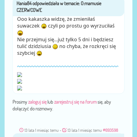
Hania84
przez
Ooo kakaszka widzę, że zmieniłaś
suwaczek
czyli po prostu go wyrzuciłaś
Nie przejmuj się...już tylko 5 dni i będziesz
tulić dzidziusia
no chyba, że rozkręci się
szybciej
Prosimy
zaloguj się
lub
zarejestruj się na forum
się, aby
dołączyć do rozmowy.
13 lata 1 miesiąc temu
-
13 lata 1 miesiąc temu
#693598