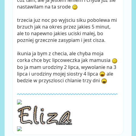
coz tam, ale ja jestem leniem i chyba juz sie
nastawilam na ta srode
trzecia juz noc po wyjsciu siku pobolewa mi
brzuch jak na okres przez jakies 5 minut,
ale to napewno jakies uciski malej, bo
pozniej grzecznie zasypiam i jest cisza.
ikunia ja bym z checia, ale chyba moja
corka chce byc lipcoweczka jak mamusia
bo ja mam urodziny 2 lipca, wywolanie na 3
lipca i urodziny mojej siostry 4 lipca
ale
bedzie w przyszlosci chlanie trzy dni