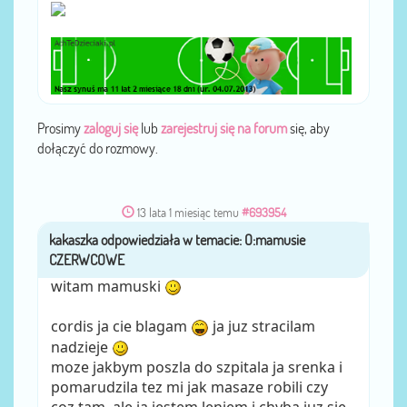
Prosimy
zaloguj się
lub
zarejestruj się na forum
się, aby
dołączyć do rozmowy.
13 lata 1 miesiąc temu
#693954
kakaszka
przez
witam mamuski
cordis ja cie blagam
ja juz stracilam
nadzieje
moze jakbym poszla do szpitala ja srenka i
pomarudzila tez mi jak masaze robili czy