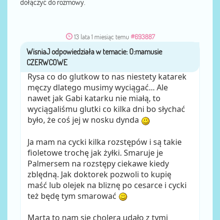
dołączyć do rozmowy.
13 lata 1 miesiąc temu
#693887
WisniaJ
przez
Rysa co do glutkow to nas niestety katarek
męczy dlatego musimy wyciągać... Ale
nawet jak Gabi katarku nie miałą, to
wyciągaliśmu glutki co kilka dni bo słychać
było, że coś jej w nosku dynda
Ja mam na cycki kilka rozstępów i są takie
fioletowe trochę jak żyłki. Smaruje je
Palmersem na rozstępy ciekawe kiedy
zblędną. Jak doktorek pozwoli to kupię
maść lub olejek na bliznę po cesarce i cycki
też będę tym smarować
Marta to nam się cholera udało z tymi