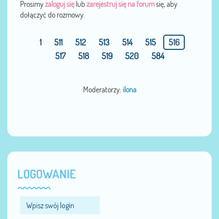
Prosimy
zaloguj się
lub
zarejestruj się na forum
się, aby
dołączyć do rozmowy.
1
511
512
513
514
515
516
517
518
519
520
584
Moderatorzy:
ilona
LOGOWANIE