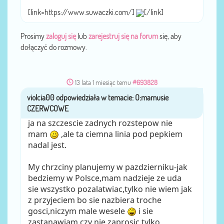
[link=https://www.suwaczki.com/]
[/link]
Prosimy
zaloguj się
lub
zarejestruj się na forum
się, aby
dołączyć do rozmowy.
13 lata 1 miesiąc temu
#693828
violcia00
przez
ja na szczescie zadnych rozstepow nie
mam
,ale ta ciemna linia pod pepkiem
nadal jest.
My chrzciny planujemy w pazdzierniku-jak
bedziemy w Polsce,mam nadzieje ze uda
sie wszystko pozalatwiac,tylko nie wiem jak
z przyjeciem bo sie nazbiera troche
gosci,niczym male wesele
i sie
zastanawiam czy nie zaprosic tylko