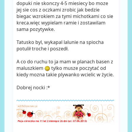
dopuki nie skonczy 4-5 miesiecy bo moze
jej sie cos z oczkami zrobic jak bedzie
biegac wzrokiem za tymi michotkami co sie
kreca.więc wypielam ramie i zostawilam
sama pozytywke.
Tatusko byl, wykapal lalunie na spiocha
potulił troche i poszedł.
A co do ruchu to ja mam w planach basen z
maluszkiem
tylko musze poczytać od
kiedy mozna takie plywanko wcielic w życie.
Dobrej nocki :*