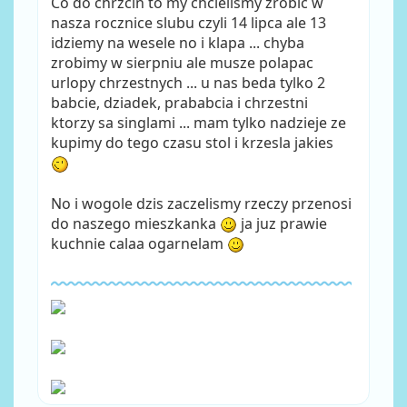
Co do chrzcin to my chcielismy zrobic w
nasza rocznice slubu czyli 14 lipca ale 13
idziemy na wesele no i klapa ... chyba
zrobimy w sierpniu ale musze polapac
urlopy chrzestnych ... u nas beda tylko 2
babcie, dziadek, prababcia i chrzestni
ktorzy sa singlami ... mam tylko nadzieje ze
kupimy do tego czasu stol i krzesla jakies
No i wogole dzis zaczelismy rzeczy przenosi
do naszego mieszkanka
ja juz prawie
kuchnie calaa ogarnelam