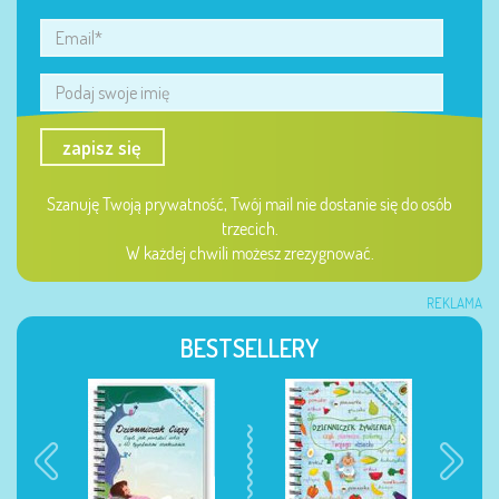
zapisz się
Szanuję Twoją prywatność, Twój mail nie dostanie się do osób
trzecich.
W każdej chwili możesz zrezygnować.
REKLAMA
BESTSELLERY