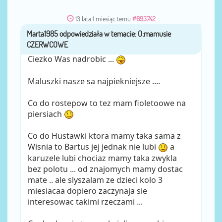
13 lata 1 miesiąc temu
#693742
Marta1985
przez
Ciezko Was nadrobic ...
Maluszki nasze sa najpiekniejsze ....
Co do rostepow to tez mam fioletoowe na
piersiach
Co do Hustawki ktora mamy taka sama z
Wisnia to Bartus jej jednak nie lubi
a
karuzele lubi chociaz mamy taka zwykla
bez polotu ... od znajomych mamy dostac
mate .. ale slyszalam ze dzieci kolo 3
miesiacaa dopiero zaczynaja sie
interesowac takimi rzeczami ...