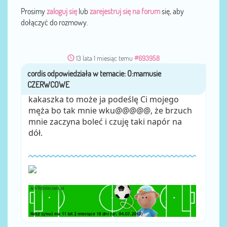
Prosimy
zaloguj się
lub
zarejestruj się na forum
się, aby
dołączyć do rozmowy.
13 lata 1 miesiąc temu
#693958
cordis
przez
kakaszka to może ja podeślę Ci mojego
męża bo tak mnie wku@@@@@, że brzuch
mnie zaczyna boleć i czuję taki napór na
dół.