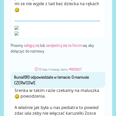
mi ze nie wyjde z tad bez dziecka na rękach
Prosimy
zaloguj się
lub
zarejestruj się na forum
się, aby
dołączyć do rozmowy.
13 lata 1 miesiąc temu
#693827
Ikunia1910
przez
Srenka w takim razie czekamy na maluszka
powodzenia.
A właśnie jak była u nas pediatra to powied
zdac iala zeby nie włączać karuzelki Zosce