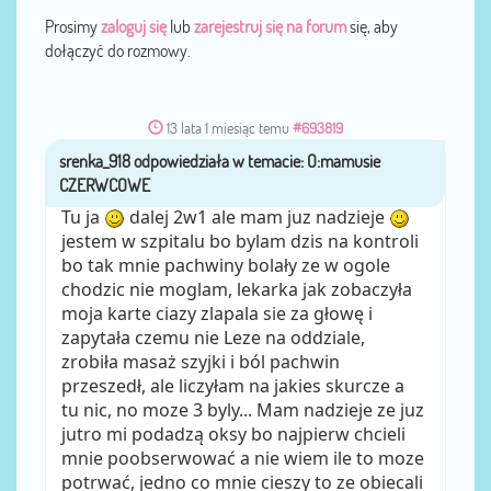
Prosimy
zaloguj się
lub
zarejestruj się na forum
się, aby
dołączyć do rozmowy.
13 lata 1 miesiąc temu
#693819
srenka_918
przez
Tu ja
dalej 2w1 ale mam juz nadzieje
jestem w szpitalu bo bylam dzis na kontroli
bo tak mnie pachwiny bolały ze w ogole
chodzic nie moglam, lekarka jak zobaczyła
moja karte ciazy zlapala sie za głowę i
zapytała czemu nie Leze na oddziale,
zrobiła masaż szyjki i ból pachwin
przeszedł, ale liczyłam na jakies skurcze a
tu nic, no moze 3 byly... Mam nadzieje ze juz
jutro mi podadzą oksy bo najpierw chcieli
mnie poobserwować a nie wiem ile to moze
potrwać, jedno co mnie cieszy to ze obiecali