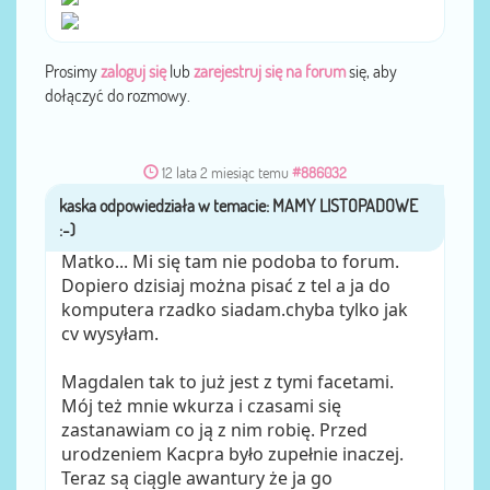
Prosimy
zaloguj się
lub
zarejestruj się na forum
się, aby
dołączyć do rozmowy.
12 lata 2 miesiąc temu
#886032
kaska
przez
Matko... Mi się tam nie podoba to forum.
Dopiero dzisiaj można pisać z tel a ja do
komputera rzadko siadam.chyba tylko jak
cv wysyłam.
Magdalen tak to już jest z tymi facetami.
Mój też mnie wkurza i czasami się
zastanawiam co ją z nim robię. Przed
urodzeniem Kacpra było zupełnie inaczej.
Teraz są ciągle awantury że ja go