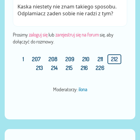
Kaska niestety nie znam takiego sposobu.
Odplamiacz zaden sobie nie radzi z tym?
Prosimy
zaloguj się
lub
zarejestruj się na forum
się, aby
dołączyć do rozmowy.
1
207
208
209
210
211
212
213
214
215
216
226
Moderatorzy:
ilona