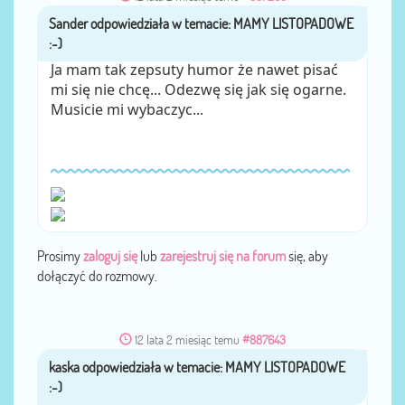
Sander
przez
Ja mam tak zepsuty humor że nawet pisać
mi się nie chcę... Odezwę się jak się ogarne.
Musicie mi wybaczyc...
Prosimy
zaloguj się
lub
zarejestruj się na forum
się, aby
dołączyć do rozmowy.
12 lata 2 miesiąc temu
#887643
kaska
przez