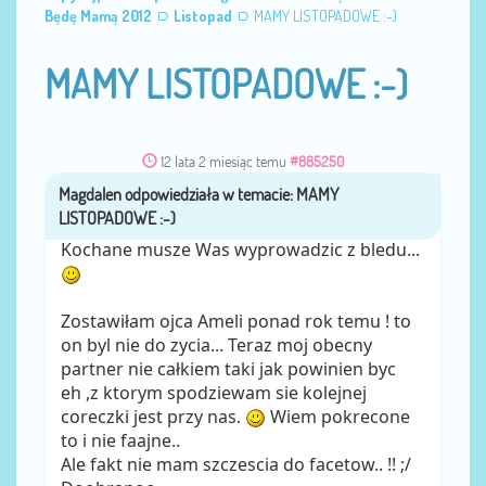
Będę Mamą 2012
Listopad
MAMY LISTOPADOWE :-)
MAMY LISTOPADOWE :-)
12 lata 2 miesiąc temu
#885250
Magdalen
przez
Kochane musze Was wyprowadzic z bledu...
Zostawiłam ojca Ameli ponad rok temu ! to
on byl nie do zycia... Teraz moj obecny
partner nie całkiem taki jak powinien byc
eh ,z ktorym spodziewam sie kolejnej
coreczki jest przy nas.
Wiem pokrecone
to i nie faajne..
Ale fakt nie mam szczescia do facetow.. !! ;/