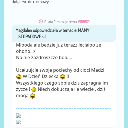
dołączyć do rozmowy.
12 lata 2 miesiąc temu
#886171
Magdalen
przez
Młooda ale bedzie juz terazz leciałoo ze
ohoho..;/
No nie zazdroszcze bolu...
Ucałuujcie swoje pociechy od cioci Madzi
W Dzień Dziecka
!!
Wszystkiego czego sobie dzis zapragna im
życze !
Niech dokuczaja ile wlezie , dziś
moga