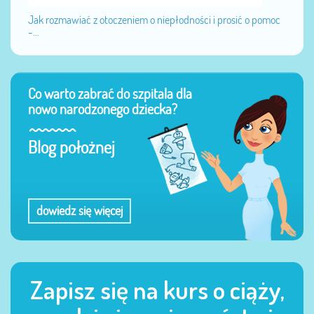
Jak rozmawiać z otoczeniem o niepłodności i prosić o pomoc
-...
Co warto zabrać do szpitala dla
nowo narodzonego dziecka?
Blog położnej
dowiedz się więcej
Zapisz się na kurs o ciąży,