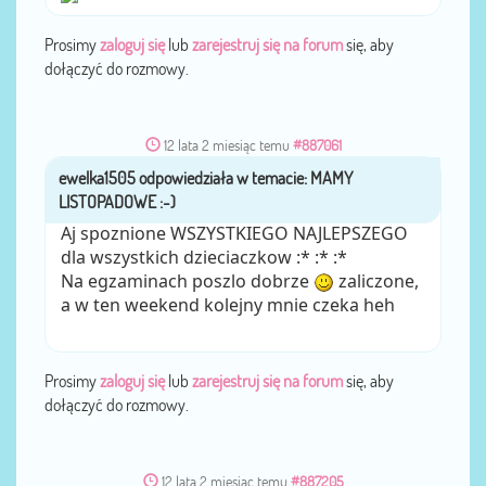
Prosimy
zaloguj się
lub
zarejestruj się na forum
się, aby
dołączyć do rozmowy.
12 lata 2 miesiąc temu
#887061
ewelka1505
przez
Aj spoznione WSZYSTKIEGO NAJLEPSZEGO
dla wszystkich dzieciaczkow :* :* :*
Na egzaminach poszlo dobrze
zaliczone,
a w ten weekend kolejny mnie czeka heh
Prosimy
zaloguj się
lub
zarejestruj się na forum
się, aby
dołączyć do rozmowy.
12 lata 2 miesiąc temu
#887205