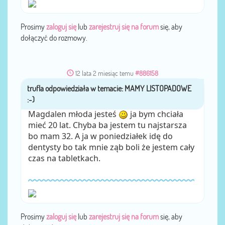
Prosimy
zaloguj się
lub
zarejestruj się na forum
się, aby
dołączyć do rozmowy.
12 lata 2 miesiąc temu
#886158
trufla
przez
Magdalen młoda jesteś
ja bym chciała
mieć 20 lat. Chyba ba jestem tu najstarsza
bo mam 32. A ja w poniedziałek idę do
dentysty bo tak mnie ząb boli że jestem cały
czas na tabletkach.
Prosimy
zaloguj się
lub
zarejestruj się na forum
się, aby