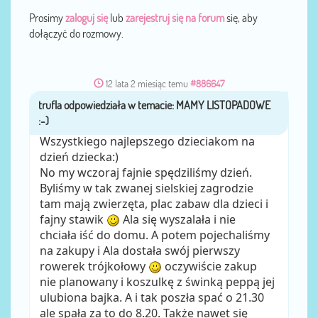
Prosimy
zaloguj się
lub
zarejestruj się na forum
się, aby
dołączyć do rozmowy.
12 lata 2 miesiąc temu
#886647
trufla
przez
Wszystkiego najlepszego dzieciakom na
dzień dziecka:)
No my wczoraj fajnie spędziliśmy dzień.
Byliśmy w tak zwanej sielskiej zagrodzie
tam mają zwierzęta, plac zabaw dla dzieci i
fajny stawik
Ala się wyszalała i nie
chciała iść do domu. A potem pojechaliśmy
na zakupy i Ala dostała swój pierwszy
rowerek trójkołowy
oczywiście zakup
nie planowany i koszulkę z świnką peppą jej
ulubiona bajka. A i tak poszła spać o 21.30
ale spała za to do 8.20. Także nawet się