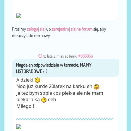
Prosimy
zaloguj się
lub
zarejestruj się na forum
się, aby
dołączyć do rozmowy.
12 lata 2 miesiąc temu
#886036
Magdalen
przez
A dzieki
Noo juz kurde 20latek na karku eh
Ja tez bym sobie cos piekła ale nie mam
piekarnika
eeh
Miłego !