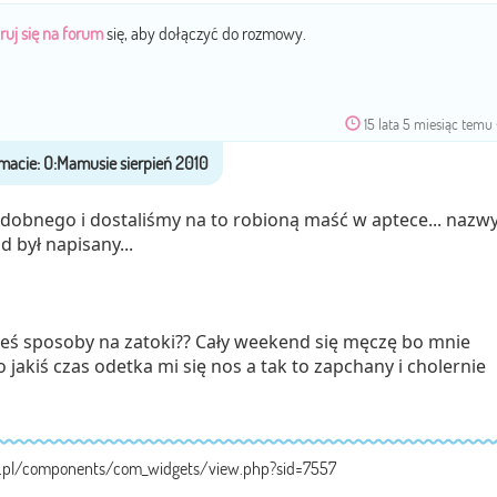
ruj się na forum
się, aby dołączyć do rozmowy.
15 lata 5 miesiąc temu
odobnego i dostaliśmy na to robioną maść w aptece... nazw
d był napisany...
ieś sposoby na zatoki?? Cały weekend się męczę bo mnie
 jakiś czas odetka mi się nos a tak to zapchany i cholernie
a.pl/components/com_widgets/view.php?sid=7557