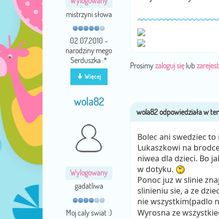
Wylogowany
mistrzyni słowa
02.07.2010 -
narodziny mego
Serduszka :*
Prosimy
zaloguj się
lub
zarejest
Więcej
wola82
Bolec ani swedziec to 
Lukaszkowi na brodce
niwea dla dzieci. Bo j
w dotyku.
Wylogowany
Ponoc juz w slinie zna
gadatliwa
slinieniu sie, a ze dzi
nie wszystkim(padlo 
Wyrosna ze wszystkie
Moj caly swiat :)