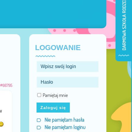
LOGOWANIE
#66795
Pamiętaj mnie
Zaloguj się
w
Nie pamiętam hasła
Nie pamiętam loginu