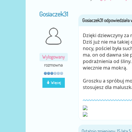
Gosiaczek31
Dzięki dziewczyny za 
Dziś już nie ma takiej
nocy, pościel była suc
ma. on od dawna sie po
Wylogowany
podrażnienia od śliny.
rozmowna
wiecznie ma mokrą.
Groszku a spróbuj moż
Więcej
stosujesz dla maluszk
Ostatnio zmieniany: 15 lata 