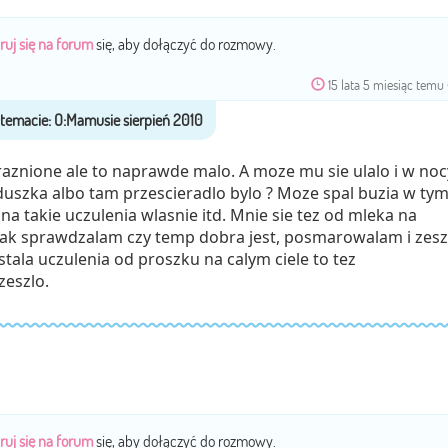
ruj się na forum
się, aby dołączyć do rozmowy.
15 lata 5 miesiąc temu
raznione ale to naprawde malo. A moze mu sie ulalo i w noc
uszka albo tam przescieradlo bylo ? Moze spal buzia w tym.
a takie uczulenia wlasnie itd. Mnie sie tez od mleka na
jak sprawdzalam czy temp dobra jest, posmarowalam i zesz
stala uczulenia od proszku na calym ciele to tez
eszlo.
ruj się na forum
się, aby dołączyć do rozmowy.