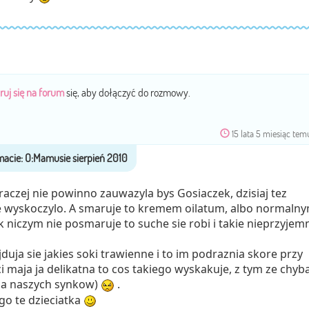
ruj się na forum
się, aby dołączyć do rozmowy.
15 lata 5 miesiąc tem
raczej nie powinno zauwazyla bys Gosiaczek, dzisiaj tez
 wyskoczylo. A smaruje to kremem oilatum, albo normaln
ak niczym nie posmaruje to suche sie robi i takie nieprzyjem
jduja sie jakies soki trawienne i to im podraznia skore przy
eci maja ja delikatna to cos takiego wyskakuje, z tym ze chyb
na naszych synkow)
.
go te dzieciatka