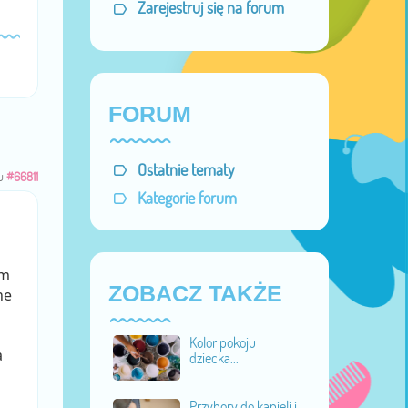
Zarejestruj się na forum
FORUM
Ostatnie tematy
u
#66811
Kategorie forum
ym
ZOBACZ TAKŻE
ne
Kolor pokoju
a
dziecka...
Przybory do kąpieli i