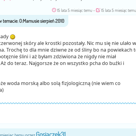
15 lata 5 miesiąc temu
-
15 lata 5 miesiąc tem
rady
 czerwonej skóry ale krostki pozostały. Nic mu się nie ulało 
ha. Trochę to dla mnie dziwne ze od śliny bo na powiekach t
tęznie ślini i aż byłam zdziwiona że nigdy nie miał
 Aż do teraz. Najgorsze że on wszystko pcha do buźki i
e woda morską albo solą fizjologiczną (nie wiem co
a)
Gosiaczek31
5 miesiąc temu przez
.