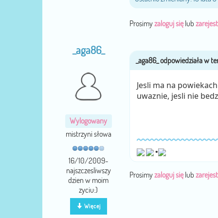
Prosimy
zaloguj się
lub
zarejest
_aga86_
Jesli ma na powiekac
uwaznie, jesli nie bed
Wylogowany
mistrzyni słowa
•
16/10/2009-
najszczesliwszy
Prosimy
zaloguj się
lub
zarejest
dzien w moim
zyciu:)
Więcej