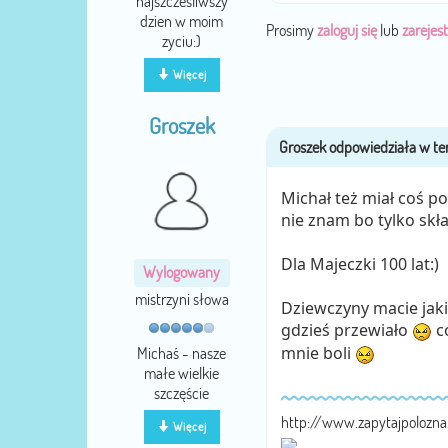
najszczesliwszy
dzien w moim
Prosimy
zaloguj się
lub
zarejest
zyciu:)
Więcej
Groszek
Michał też miał coś p
nie znam bo tylko skła
Dla Majeczki 100 lat:)
Wylogowany
mistrzyni słowa
Dziewczyny macie jak
gdzieś przewiało
co
mnie boli
Michaś - nasze
małe wielkie
szczęście
http://www.zapytajpolozn
Więcej