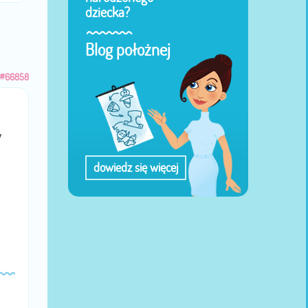
dziecka?
Blog położnej
#66858
y
dowiedz się więcej