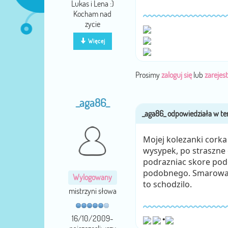
Lukas i Lena :)
Kocham nad
zycie
Więcej
Prosimy
zaloguj się
lub
zarejest
_aga86_
Mojej kolezanki corka
wysypek, po straszne
podrazniac skore podc
podobnego. Smarowala 
Wylogowany
to schodzilo.
mistrzyni słowa
16/10/2009-
•