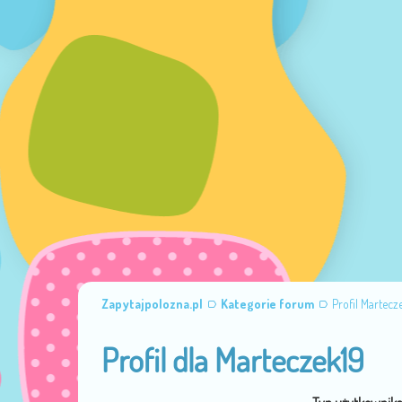
Zapytajpolozna.pl
Kategorie forum
Profil Martecz
Profil dla Marteczek19