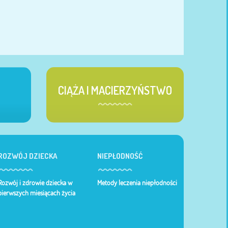
CIĄŻA I MACIERZYŃSTWO
ROZWÓJ DZIECKA
NIEPŁODNOŚĆ
Rozwój i zdrowie dziecka w
Metody leczenia niepłodności
pierwszych miesiącach życia