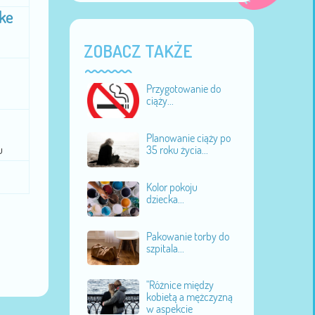
lke
ZOBACZ TAKŻE
Przygotowanie do
ciąży...
Planowanie ciąży po
35 roku życia...
u
Kolor pokoju
dziecka...
Pakowanie torby do
szpitala...
"Różnice między
kobietą a mężczyzną
w aspekcie