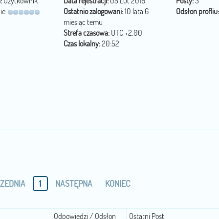
:
Użytkownik
Data rejestracji:
05 Lut 2016
Posty:
3
ie
Ostatnio zalogowani:
10 lata 6
Odsłon profliu:
miesiąc temu
Strefa czasowa:
UTC +2:00
Czas lokalny:
20:52
ZEDNIA
1
NASTĘPNA
KONIEC
Odpowiedzi / Odsłon
Ostatni Post