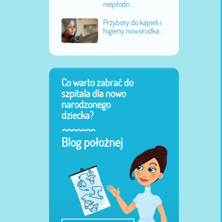
niepłodn...
Przybory do kąpieli i
higieny noworodka...
Co warto zabrać do
szpitala dla nowo
narodzonego
dziecka?
Blog położnej