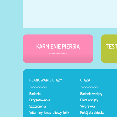
KARMIENIE PIERSIĄ
TES
PLANOWANIE CIĄŻY
CIĄŻA
Badania
Badania w ciąży
Przygotowanie
Dieta w ciąży
Szczepienia
Wyprawka
Witaminy, kwas foliowy, folik
Pokój dla dziecka