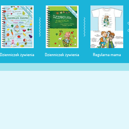
Dzienniczek żywienia
Dzienniczek żywienia
Regularna mama