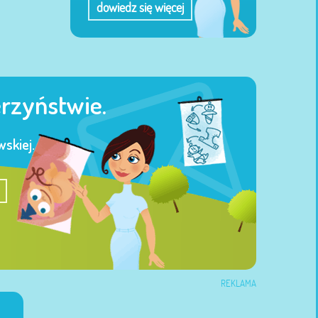
dowiedz się więcej
erzyństwie.
skiej.
REKLAMA