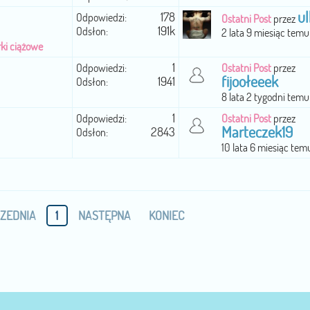
u
178
Odpowiedzi:
Ostatni Post
przez
191k
Odsłon:
2 lata 9 miesiąc temu
rki ciążowe
1
Odpowiedzi:
Ostatni Post
przez
fijoołeeek
1941
Odsłon:
8 lata 2 tygodni temu
1
Odpowiedzi:
Ostatni Post
przez
Marteczek19
2843
Odsłon:
10 lata 6 miesiąc tem
ZEDNIA
1
NASTĘPNA
KONIEC