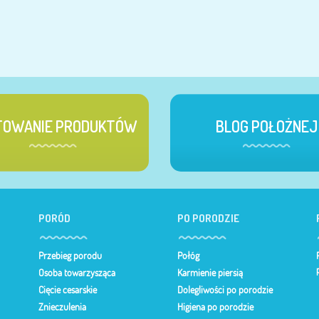
TOWANIE PRODUKTÓW
BLOG POŁOŻNEJ
PORÓD
PO PORODZIE
Przebieg porodu
Połóg
Osoba towarzysząca
Karmienie piersią
Cięcie cesarskie
Dolegliwości po porodzie
Znieczulenia
Higiena po porodzie