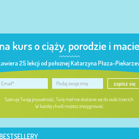
 na kurs o ciąży, porodzie i maci
zawiera 25 lekcji od położnej Katarzyna Płaza-Piekarzew
zapisz się
Szanuję Twoją prywatność, Twój mail nie dostanie się do osób trzecich.
W każdej chwili możesz zrezygnować.
BESTSELLERY