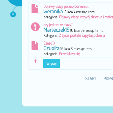
Objawy ciazy po zaplodnieniu..
weronika
15 lata 4 miesiąc temu
Kategoria:
Objawy ciąży, rozwój dziecka i rozte
czy jestem w ciazy?
Marteczek19
10 lata 6 miesiąc temu
Kategoria:
Z życia portalu zapytaj polozna
Cześć :)
Czupita
10 lata 6 miesiąc temu
Kategoria:
Przedstaw się
Więcej
START
POPR