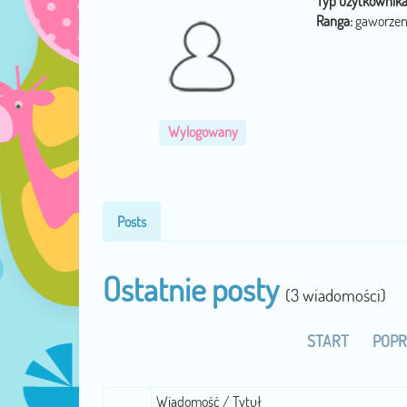
Typ użytkownika
Ranga:
gaworzen
Wylogowany
Posts
Ostatnie posty
(3 wiadomości)
START
POPR
Wiadomość / Tytuł