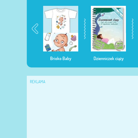
egularna mama
Brioko Baby
Dzienniczek ciąży
REKLAMA