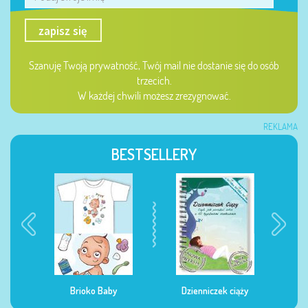
zapisz się
Szanuję Twoją prywatność, Twój mail nie dostanie się do osób
trzecich.
W każdej chwili możesz zrezygnować.
REKLAMA
BESTSELLERY
Dzienniczek ciąży
Dzienniczek żywienia
Dzi