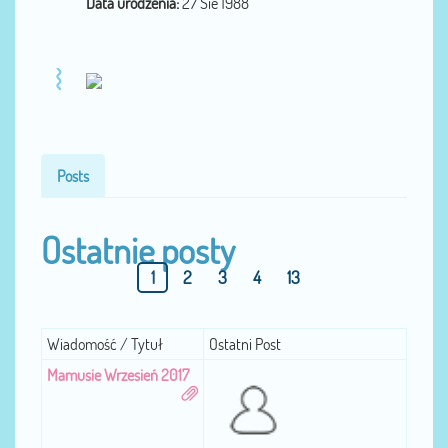
Data urodzenia:
27 Sie 1988
Posts
Ostatnie posty
1
2
3
4
13
Wiadomość / Tytuł
Ostatni Post
Mamusie Wrzesień 2017