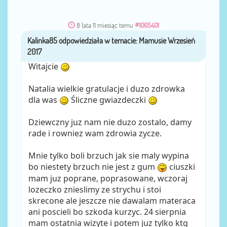
8 lata 11 miesiąc temu
#1065401
Kalinka85
przez
Witajcie
Natalia wielkie gratulacje i duzo zdrowka
dla was
Śliczne gwiazdeczki
Dziewczny juz nam nie duzo zostalo, damy
rade i rowniez wam zdrowia zycze.
Mnie tylko boli brzuch jak sie maly wypina
bo niestety brzuch nie jest z gum
ciuszki
mam juz poprane, poprasowane, wczoraj
lozeczko znieslimy ze strychu i stoi
skrecone ale jeszcze nie dawalam materaca
ani poscieli bo szkoda kurzyc. 24 sierpnia
mam ostatnia wizyte i potem juz tylko ktg