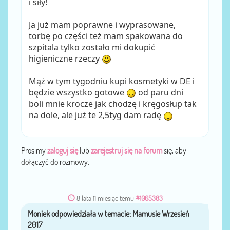
i siły!
Ja już mam poprawne i wyprasowane,
torbę po części też mam spakowana do
szpitala tylko zostało mi dokupić
higieniczne rzeczy
Mąż w tym tygodniu kupi kosmetyki w DE i
będzie wszystko gotowe
od paru dni
boli mnie krocze jak chodzę i kręgosłup tak
na dole, ale już te 2,5tyg dam radę
Prosimy
zaloguj się
lub
zarejestruj się na forum
się, aby
dołączyć do rozmowy.
8 lata 11 miesiąc temu
#1065383
Moniek
przez