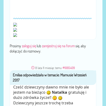
Prosimy
zaloguj się
lub
zarejestruj się na forum
się, aby
dołączyć do rozmowy.
8 lata 11 miesiąc temu
#1065409
Emilaa
przez
Cześć dziewczyny dawno mnie nie było ale
jestem na bieżąco
Natalka
gratuluję i
dużo zdrówka życze!!
Dziewczyny jeszcze trochę trzeba