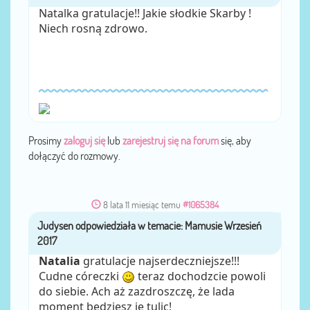
Natalka gratulacje!! Jakie słodkie Skarby !
Niech rosną zdrowo.
Prosimy
zaloguj się
lub
zarejestruj się na forum
się, aby
dołączyć do rozmowy.
8 lata 11 miesiąc temu
#1065384
Judysen
przez
Natalia
gratulacje najserdeczniejsze!!!
Cudne córeczki
teraz dochodzcie powoli
do siebie. Ach aż zazdroszczę, że lada
moment będziesz je tulic!