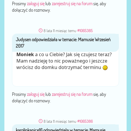
Prosimy
zaloguj się
lub
zarejestruj się na forum
się, aby
dołączyć do rozmowy.
8 lata 11 miesiąc temu
#1065385
Judysen
przez
Moniek
a co u Ciebie? Jak się czujesz teraz?
Mam nadzieję to nic poważnego i jeszcze
wrócisz do domku dotrzymać terminu
Prosimy
zaloguj się
lub
zarejestruj się na forum
się, aby
dołączyć do rozmowy.
8 lata 11 miesiąc temu
#1065386
karolinkanice16
przez