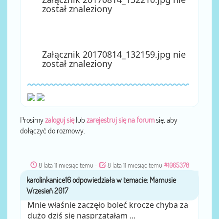
został znaleziony
Załącznik 20170814_132159.jpg nie
został znaleziony
Prosimy
zaloguj się
lub
zarejestruj się na forum
się, aby
dołączyć do rozmowy.
8 lata 11 miesiąc temu
-
8 lata 11 miesiąc temu
#1065378
karolinkanice16
przez
Mnie właśnie zaczęło boleć krocze chyba za
dużo dziś się nasprzątałam ...