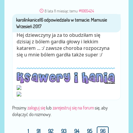
8 lata 11 miesiąc temu
#1065424
karolinkanice16
przez
Hej dziewczyny ja za to obudziłam się
dzisiaj z bólem gardła głowy i lekkim
katarem ... :/ zawsze choroba rozpoczyna
się u mnie bólem gardła także super :/
Prosimy
zaloguj się
lub
zarejestruj się na forum
się, aby
dołączyć do rozmowy.
1
91
92
93
94
95
96