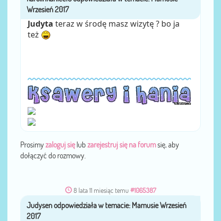
Judyta
teraz w środę masz wizytę ? bo ja
też
Prosimy
zaloguj się
lub
zarejestruj się na forum
się, aby
dołączyć do rozmowy.
8 lata 11 miesiąc temu
#1065387
Judysen
przez