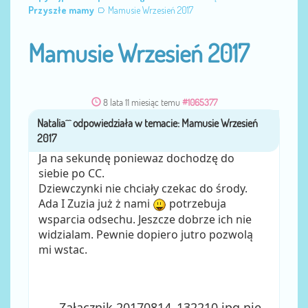
Przyszłe mamy
Mamusie Wrzesień 2017
Mamusie Wrzesień 2017
8 lata 11 miesiąc temu
#1065377
Natalia^^
przez
Ja na sekundę poniewaz dochodzę do
siebie po CC.
Dziewczynki nie chciały czekac do środy.
Ada I Zuzia już ż nami
potrzebuja
wsparcia odsechu. Jeszcze dobrze ich nie
widzialam. Pewnie dopiero jutro pozwolą
mi wstac.
Załącznik 20170814_132210.jpg nie