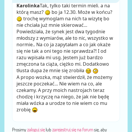
Karolinka
Tak, tylko taki termin mieli. a na
którą masz?
bo ja 12.30. Może w końcu?
trochę wymoglam na nich ta wizytę bo
nie chciała już mnie skierować...
Powiedziała, że synek jest dwa tygodnie
młodszy z wymiarów, ale to nic, wszystko w
normie.. Na co ja zapytałam a co jak okaże
się nie tak a oni tego nie sprawdza?! I od
razu wpisała mi usg. Jestem już bardzo
zmęczona ta ciąża, ciężko mi. Dodatkowo
tłusta dupa że mnie się zrobiła
A propo wozka, mąż stwierdził, że możemy
jeszcze poczekać... Nie wiem na co, ale
czekamy. A przy moich nastrojach teraz
chodzę i krzyczę na niego, że jak nie będę
miała wózka a urodze to nie wiem co mu
zrobię
Prosimy
zaloguj się
lub
zarejestruj się na forum
się, aby