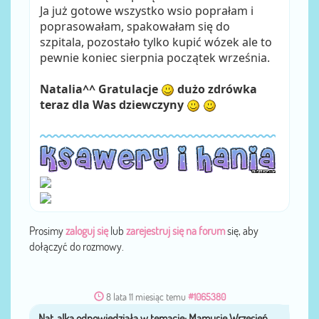
Ja już gotowe wszystko wsio poprałam i
poprasowałam, spakowałam się do
szpitala, pozostało tylko kupić wózek ale to
pewnie koniec sierpnia początek września.
Natalia^^ Gratulacje
dużo zdrówka
teraz dla Was dziewczyny
Prosimy
zaloguj się
lub
zarejestruj się na forum
się, aby
dołączyć do rozmowy.
8 lata 11 miesiąc temu
#1065380
Nat_alka
przez