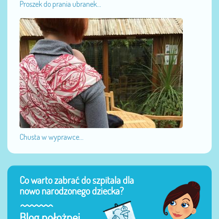
Proszek do prania ubranek...
Chusta w wyprawce...
Co warto zabrać do szpitala dla
nowo narodzonego dziecka?
Blog położnej