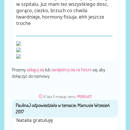
w szpitalu. Juz mam tez wszystkiego dosc,
gorąco, ciezko, brzuch co chwila
twardnieje, hormony fisiuja. ehh jeszcze
troche
Prosimy
zaloguj się
lub
zarejestruj się na forum
się, aby
dołączyć do rozmowy.
8 lata 11 miesiąc temu
#1065407
PaulinaJ
przez
Natalia gratuluję