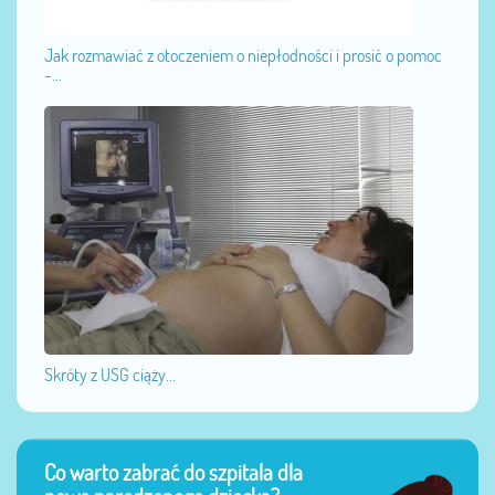
Jak rozmawiać z otoczeniem o niepłodności i prosić o pomoc
-...
Skróty z USG ciąży...
Co warto zabrać do szpitala dla