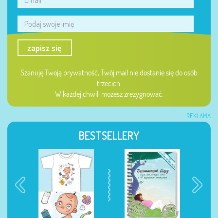
zapisz się
Szanuję Twoją prywatność, Twój mail nie dostanie się do osób
trzecich.
W każdej chwili możesz zrezygnować.
REKLAMA
BESTSELLERY