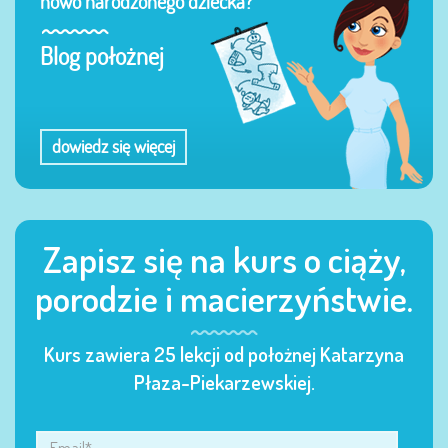
nowo narodzonego dziecka?
Blog położnej
dowiedz się więcej
Zapisz się na kurs o ciąży,
porodzie i macierzyństwie.
Kurs zawiera 25 lekcji od położnej Katarzyna
Płaza-Piekarzewskiej.