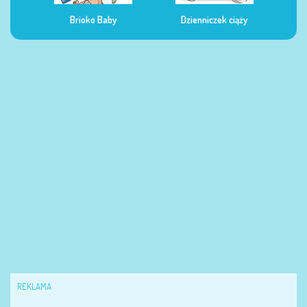
Dzienniczek ciąży
Dzienniczek żywienia
Dzi
REKLAMA