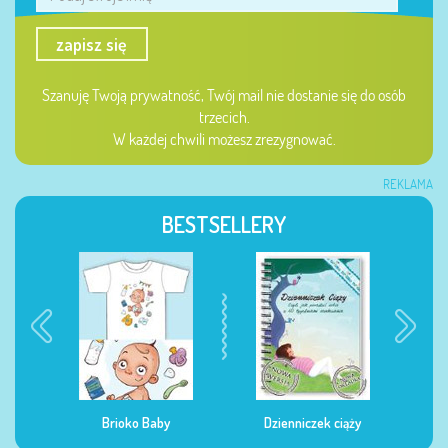
zapisz się
Szanuję Twoją prywatność, Twój mail nie dostanie się do osób
trzecich.
W każdej chwili możesz zrezygnować.
REKLAMA
BESTSELLERY
Dzienniczek ciąży
Dzienniczek żywienia
Dzi