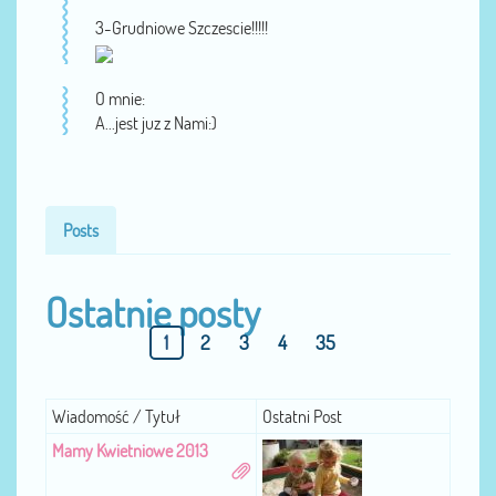
3-Grudniowe Szczescie!!!!!
O mnie:
A...jest juz z Nami:)
Posts
Ostatnie posty
1
2
3
4
35
Wiadomość / Tytuł
Ostatni Post
Mamy Kwietniowe 2013