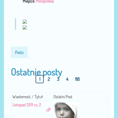
Miejsce:
Małopolska
Posts
Ostatnie posty
1
2
3
4
118
Wiadomość / Tytuł
Ostatni Post
Listopad 2011 cz. 2