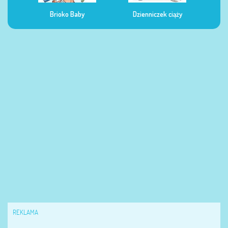
Dzienniczek ciąży
Dzienniczek żywienia
Dzi
REKLAMA