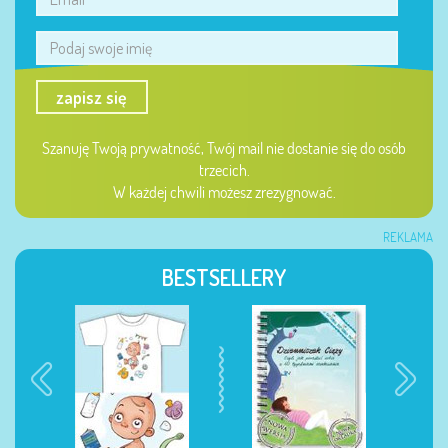
zapisz się
Szanuję Twoją prywatność, Twój mail nie dostanie się do osób
trzecich.
W każdej chwili możesz zrezygnować.
REKLAMA
BESTSELLERY