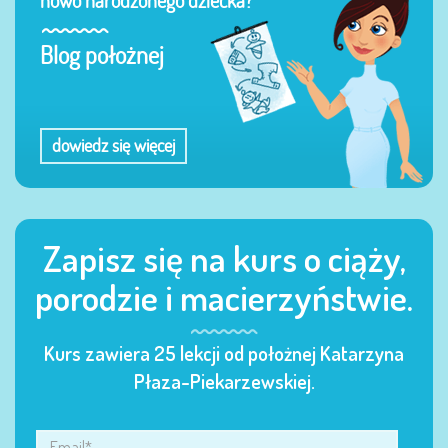
nowo narodzonego dziecka?
Blog położnej
dowiedz się więcej
Zapisz się na kurs o ciąży,
porodzie i macierzyństwie.
Kurs zawiera 25 lekcji od położnej Katarzyna
Płaza-Piekarzewskiej.