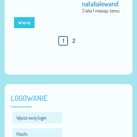
natalialewand
3 lata 1 miesiąc temu
Więcej
1
2
LOGOWANIE