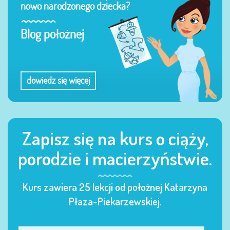
nowo narodzonego dziecka?
Blog położnej
dowiedz się więcej
Zapisz się na kurs o ciąży,
porodzie i macierzyństwie.
Kurs zawiera 25 lekcji od położnej Katarzyna
Płaza-Piekarzewskiej.