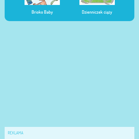
Dzienniczek ciąży
Dzienniczek żywienia
Dzi
REKLAMA