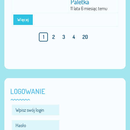
Paletka
11 lata 6 miesiąc temu
Więcej
1
2
3
4
20
LOGOWANIE