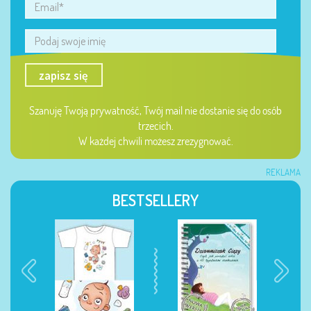
zapisz się
Szanuję Twoją prywatność, Twój mail nie dostanie się do osób
trzecich.
W każdej chwili możesz zrezygnować.
REKLAMA
BESTSELLERY