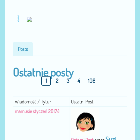
Posts
Ostatnie posty
1
2
3
4
108
Wiadomość / Tytuł
Ostatni Post
mamusie styczeń 2017:)
Suzi