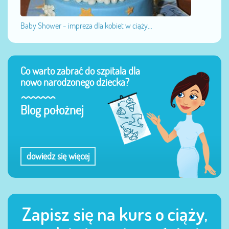
Baby Shower - impreza dla kobiet w ciąży...
Co warto zabrać do szpitala dla
nowo narodzonego dziecka?
Blog położnej
dowiedz się więcej
Zapisz się na kurs o ciąży,