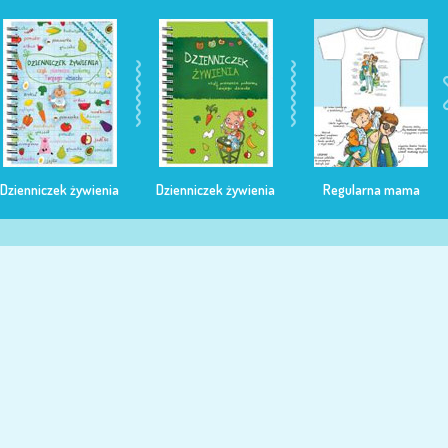
Dzienniczek żywienia
Dzienniczek żywienia
Regularna mama