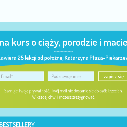
 na kurs o ciąży, porodzie i maci
zawiera 25 lekcji od położnej Katarzyna Płaza-Piekarzew
zapisz się
Szanuję Twoją prywatność, Twój mail nie dostanie się do osób trzecich.
W każdej chwili możesz zrezygnować.
BESTSELLERY