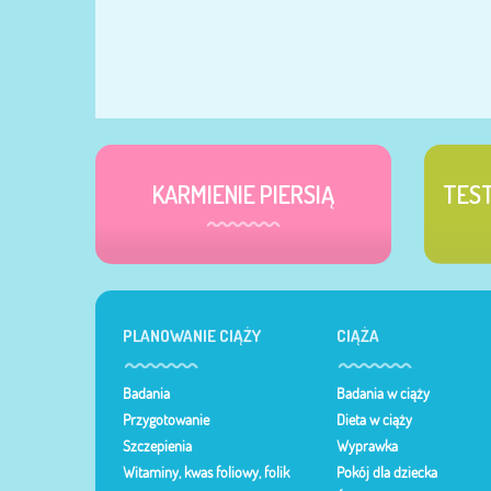
KARMIENIE PIERSIĄ
TES
PLANOWANIE CIĄŻY
CIĄŻA
Badania
Badania w ciąży
Przygotowanie
Dieta w ciąży
Szczepienia
Wyprawka
Witaminy, kwas foliowy, folik
Pokój dla dziecka