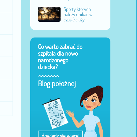
Sporty których
należy unikać w
czasie ciąży...
Co warto zabrać do
szpitala dla nowo
narodzonego
dziecka?
Blog położnej
dowiedz się więcej