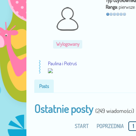
Typ użytkownika
Ranga:
pierwsze
Wylogowany
Paulina i Piotruś
Posts
Ostatnie posty
(249 wiadomości)
START
POPRZEDNIA
1