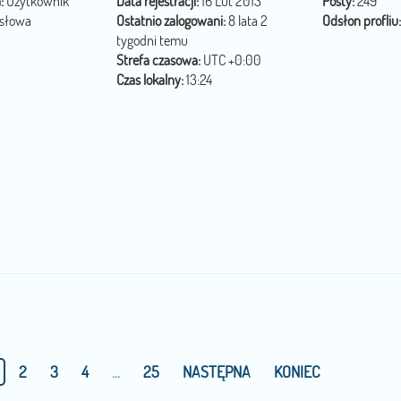
:
Użytkownik
Data rejestracji:
16 Lut 2013
Posty:
249
 słowa
Ostatnio zalogowani:
8 lata 2
Odsłon profliu:
tygodni temu
Strefa czasowa:
UTC +0:00
Czas lokalny:
13:24
2
3
4
...
25
NASTĘPNA
KONIEC