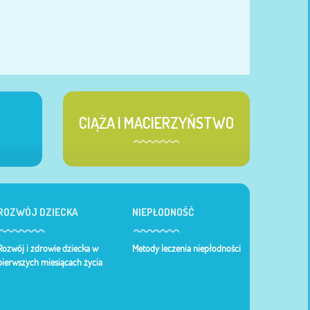
CIĄŻA I MACIERZYŃSTWO
ROZWÓJ DZIECKA
NIEPŁODNOŚĆ
Rozwój i zdrowie dziecka w
Metody leczenia niepłodności
pierwszych miesiącach życia