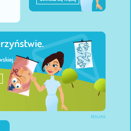
erzyństwie.
skiej.
REKLAMA