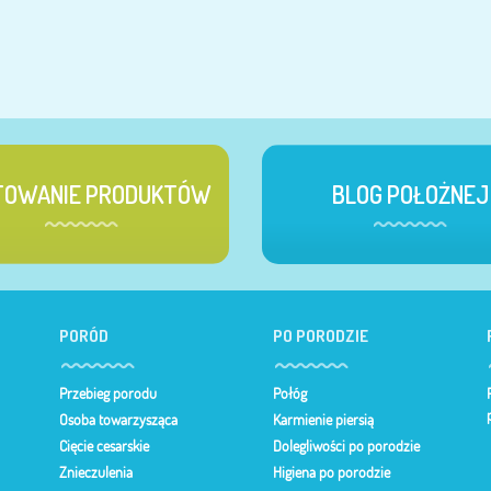
TOWANIE PRODUKTÓW
BLOG POŁOŻNEJ
PORÓD
PO PORODZIE
Przebieg porodu
Połóg
Osoba towarzysząca
Karmienie piersią
Cięcie cesarskie
Dolegliwości po porodzie
Znieczulenia
Higiena po porodzie