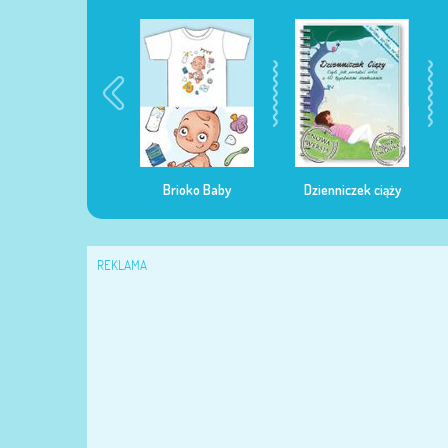
egularna mama
Brioko Baby
Dzienniczek ciąży
REKLAMA