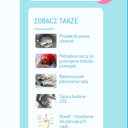
ZOBACZ TAKŻE
Proszek do prania
ubranek...
Potrzebne rzeczy do
przewijania dziecka -
przewijak...
Badania przed
planowaną ciążą...
Ciąża a badanie
USG...
Bioself - Urządzenie
dla planujących
ciąże...