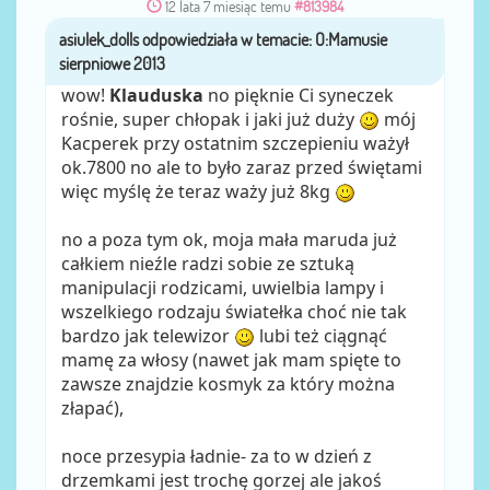
12 lata 7 miesiąc temu
#813984
asiulek_dolls
przez
wow!
Klauduska
no pięknie Ci syneczek
rośnie, super chłopak i jaki już duży
mój
Kacperek przy ostatnim szczepieniu ważył
ok.7800 no ale to było zaraz przed świętami
więc myślę że teraz waży już 8kg
no a poza tym ok, moja mała maruda już
całkiem nieźle radzi sobie ze sztuką
manipulacji rodzicami, uwielbia lampy i
wszelkiego rodzaju światełka choć nie tak
bardzo jak telewizor
lubi też ciągnąć
mamę za włosy (nawet jak mam spięte to
zawsze znajdzie kosmyk za który można
złapać),
noce przesypia ładnie- za to w dzień z
drzemkami jest trochę gorzej ale jakoś