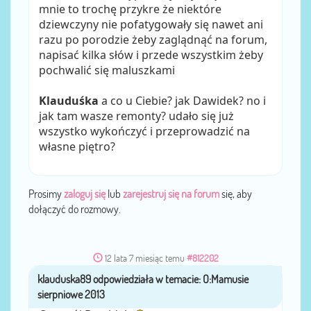
mnie to trochę przykre że niektóre
dziewczyny nie pofatygowały się nawet ani
razu po porodzie żeby zaglądnąć na forum,
napisać kilka słów i przede wszystkim żeby
pochwalić się maluszkami
Klauduśka
a co u Ciebie? jak Dawidek? no i
jak tam wasze remonty? udało się już
wszystko wykończyć i przeprowadzić na
własne piętro?
Prosimy
zaloguj się
lub
zarejestruj się na forum
się, aby
dołączyć do rozmowy.
12 lata 7 miesiąc temu
#812202
klauduska89
przez