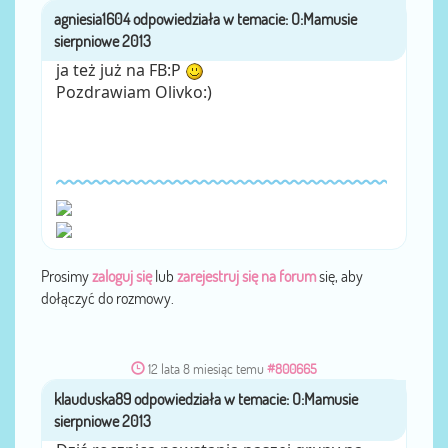
agniesia1604
przez
ja też już na FB:P
Pozdrawiam Olivko:)
Prosimy
zaloguj się
lub
zarejestruj się na forum
się, aby
dołączyć do rozmowy.
12 lata 8 miesiąc temu
#800665
klauduska89
przez