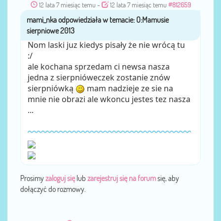
12 lata 7 miesiąc temu
-
12 lata 7 miesiąc temu
#812659
mami_nka
przez
Nom laski juz kiedys pisały że nie wrócą tu
:/
ale kochana sprzedam ci newsa nasza
jedna z sierpnióweczek zostanie znów
sierpniówką
mam nadzieje ze sie na
mnie nie obrazi ale wkoncu jestes tez nasza
...
Prosimy
zaloguj się
lub
zarejestruj się na forum
się, aby
dołączyć do rozmowy.