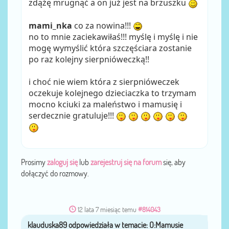
zdążę mrugnąć a on już jest na brzuszku
mami_nka
co za nowina!!!
no to mnie zaciekawiłaś!!! myślę i myślę i nie
mogę wymyślić która szczęściara zostanie
po raz kolejny sierpnióweczką!!
i choć nie wiem która z sierpnióweczek
oczekuje kolejnego dzieciaczka to trzymam
mocno kciuki za maleństwo i mamusię i
serdecznie gratuluje!!!
Prosimy
zaloguj się
lub
zarejestruj się na forum
się, aby
dołączyć do rozmowy.
12 lata 7 miesiąc temu
#814043
klauduska89
przez