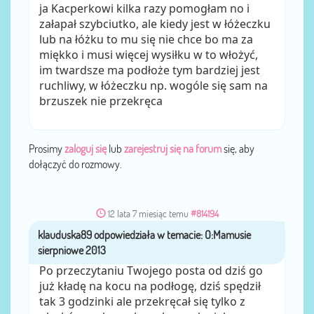
ja Kacperkowi kilka razy pomogłam no i
załapał szybciutko, ale kiedy jest w łóżeczku
lub na łóżku to mu się nie chce bo ma za
miękko i musi więcej wysiłku w to włożyć,
im twardsze ma podłoże tym bardziej jest
ruchliwy, w łóżeczku np. wogóle się sam na
brzuszek nie przekręca
Prosimy
zaloguj się
lub
zarejestruj się na forum
się, aby
dołączyć do rozmowy.
12 lata 7 miesiąc temu
#814194
klauduska89
przez
Po przeczytaniu Twojego posta od dziś go
już kładę na kocu na podłogę, dziś spędził
tak 3 godzinki ale przekręcał się tylko z