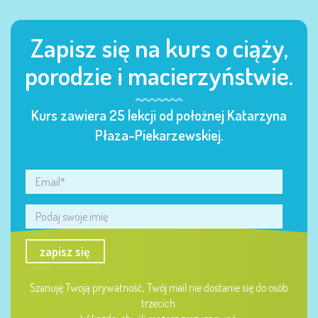
Zapisz się na kurs o ciąży,
porodzie i macierzyństwie.
Kurs zawiera 25 lekcji od położnej Katarzyna
Płaza-Piekarzewskiej.
zapisz się
Szanuję Twoją prywatność, Twój mail nie dostanie się do osób
trzecich.