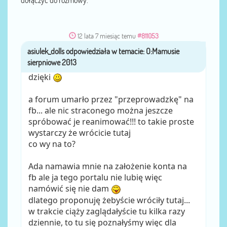
dołączyć do rozmowy.
12 lata 7 miesiąc temu
#811053
asiulek_dolls
przez
dzięki
a forum umarło przez "przeprowadzkę" na
fb... ale nic straconego można jeszcze
spróbować je reanimować!!! to takie proste
wystarczy że wrócicie tutaj
co wy na to?
Ada namawia mnie na założenie konta na
fb ale ja tego portalu nie lubię więc
namówić się nie dam
dlatego proponuję żebyście wróciły tutaj...
w trakcie ciąży zaglądałyście tu kilka razy
dziennie, to tu się poznałyśmy więc dla