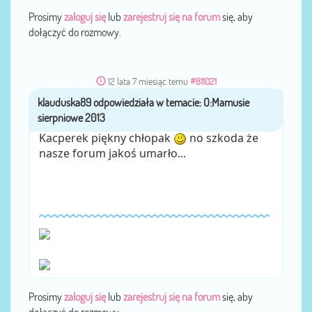
Prosimy
zaloguj się
lub
zarejestruj się na forum
się, aby
dołączyć do rozmowy.
12 lata 7 miesiąc temu
#811021
klauduska89
przez
Kacperek piękny chłopak
no szkoda że
nasze forum jakoś umarło...
Prosimy
zaloguj się
lub
zarejestruj się na forum
się, aby