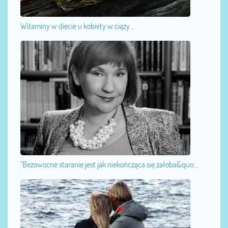
Witaminy w diecie u kobiety w ciąży...
"Bezowocne staranie jest jak niekończąca się żałoba&quo...