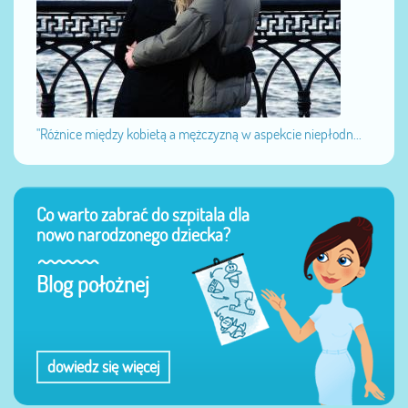
"Różnice między kobietą a mężczyzną w aspekcie niepłodn...
Co warto zabrać do szpitala dla
nowo narodzonego dziecka?
Blog położnej
dowiedz się więcej