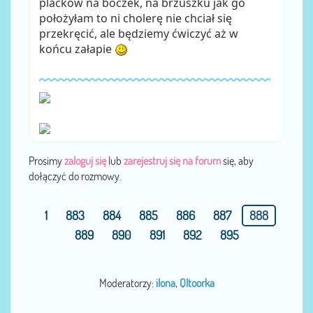
placków na boczek, na brzuszku jak go
położyłam to ni cholerę nie chciał się
przekręcić, ale będziemy ćwiczyć aż w
końcu załapie
Prosimy
zaloguj się
lub
zarejestruj się na forum
się, aby
dołączyć do rozmowy.
1
883
884
885
886
887
888
889
890
891
892
895
Moderatorzy:
ilona
,
Qltoorka