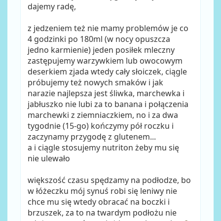
dajemy radę,
z jedzeniem też nie mamy problemów je co
4 godzinki po 180ml (w nocy opuszcza
jedno karmienie) jeden posiłek mleczny
zastępujemy warzywkiem lub owocowym
deserkiem zjada wtedy cały słoiczek, ciągle
próbujemy też nowych smaków i jak
narazie najlepsza jest śliwka, marchewka i
jabłuszko nie lubi za to banana i połączenia
marchewki z ziemniaczkiem, no i za dwa
tygodnie (15-go) kończymy pół roczku i
zaczynamy przygodę z glutenem...
a i ciągle stosujemy nutriton żeby mu się
nie ulewało
większość czasu spędzamy na podłodze, bo
w łóżeczku mój synuś robi się leniwy nie
chce mu się wtedy obracać na boczki i
brzuszek, za to na twardym podłożu nie