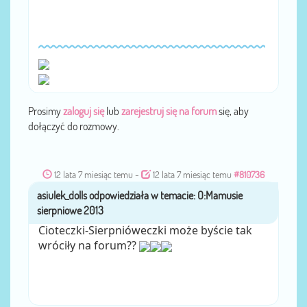
Prosimy
zaloguj się
lub
zarejestruj się na forum
się, aby
dołączyć do rozmowy.
12 lata 7 miesiąc temu
-
12 lata 7 miesiąc temu
#810736
asiulek_dolls
przez
Cioteczki-Sierpnióweczki może byście tak
wróciły na forum??