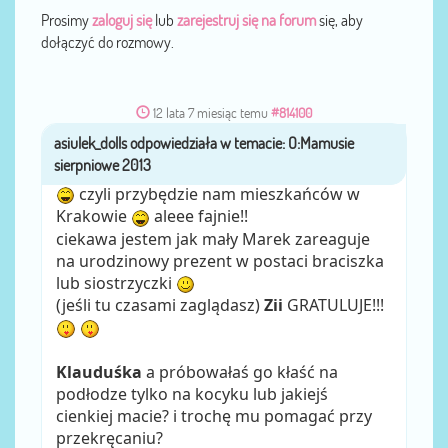
Prosimy
zaloguj się
lub
zarejestruj się na forum
się, aby
dołączyć do rozmowy.
12 lata 7 miesiąc temu
#814100
asiulek_dolls
przez
czyli przybędzie nam mieszkańców w
Krakowie
aleee fajnie!!
ciekawa jestem jak mały Marek zareaguje
na urodzinowy prezent w postaci braciszka
lub siostrzyczki
(jeśli tu czasami zaglądasz)
Zii
GRATULUJE!!!
Klauduśka
a próbowałaś go kłaść na
podłodze tylko na kocyku lub jakiejś
cienkiej macie? i trochę mu pomagać przy
przekręcaniu?