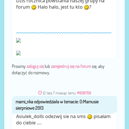
Dziś rocznica powstania naszej grupy na
forum
Halo halo, jest tu kto
?
Prosimy
zaloguj się
lub
zarejestruj się na forum
się, aby
dołączyć do rozmowy.
12 lata 7 miesiąc temu
#808709
mami_nka
przez
Asiulek_dolls odezwij sie na sms
pisałam
do ciebie ....