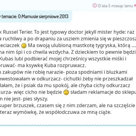
13 lata 5 miesiąc temu
 Russel Terier. To jest typowy doctor jekyll mister hyde: raz
a ruchliwy a po drapaniu za usziem zmienia się w pieszczos
ieciaczek
Ma swoją ulubioną mastkotę tygryska, którą ...
na nim śpi i co chwila wzdycha. Z dzieckiem to pewnie będzi
Kubas lubi podbierać mojej chrześnicy wszystkie miśki i
zpruwać- ma ksywkę Kuba rozpruwacz.
 zakupów nie robię narazie- poza spodniami i bluzkami
inwestowałam w odkurzacz- cichutki żeby nie przeszkadzał
lałam, że i psiak da mu spokój, ale chyba cichy odkurzacz
kurza- więc cicho nie będzie
sładam reklamacje do sklep
 nie jest- pies słyszy.
per brzuszek, czasem się z nim zderzam, ale na szczęście
ł teraz wymówkę, że współodczuwa ze mną ciąże.