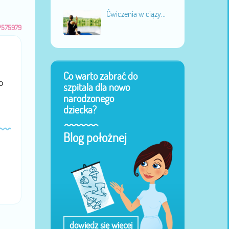
Ćwiczenia w ciąży...
#575979
Co warto zabrać do
o
szpitala dla nowo
narodzonego
dziecka?
Blog położnej
dowiedz się więcej