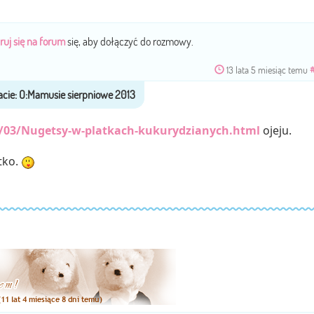
ruj się na forum
się, aby dołączyć do rozmowy.
13 lata 5 miesiąc temu
2/03/Nugetsy-w-platkach-kukurydzianych.html
ojeju.
tko.