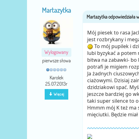
Martazytka
Mój piesek to rasa Jack
jest rozbrykany i meg
To mój pupilek i dz
Wylogowany
lubi byzykać a potem 
bitwa na zabawki- bo 
pierwsze słowa
potrafi je migiem ro
Ja żadnych ciuszowych
Karolek
ciażowymi. Dzisiaj za
25.07.2013r
dzidziakowi spać. Myś
jeszcze bardziej go w
Więcej
taki super silence to on
Hmmm mój K też ma su
mięciutki. Będzie mia