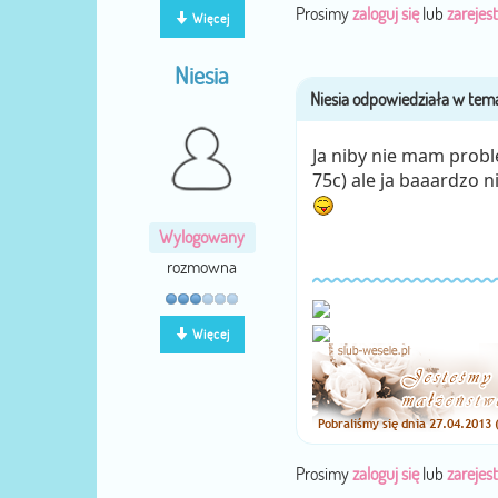
Prosimy
zaloguj się
lub
zarejest
Więcej
Niesia
Ja niby nie mam prob
75c) ale ja baaardzo n
Wylogowany
rozmowna
Więcej
Prosimy
zaloguj się
lub
zarejest