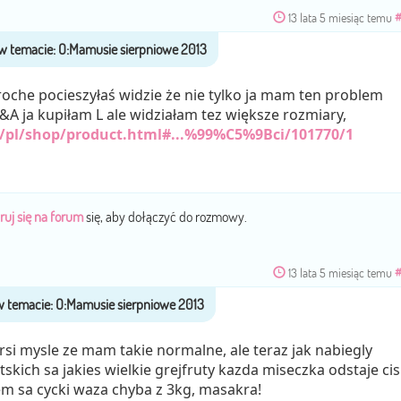
13 lata 5 miesiąc temu
oche pocieszyłaś widzie że nie tylko ja mam ten problem
A ja kupiłam L ale widziałam tez większe rozmiary,
/pl/shop/product.html#...%99%C5%9Bci/101770/1
ruj się na forum
się, aby dołączyć do rozmowy.
13 lata 5 miesiąc temu
rsi mysle ze mam takie normalne, ale teraz jak nabiegly
skich sa jakies wielkie grejfruty kazda miseczka odstaje cis
em sa cycki waza chyba z 3kg, masakra!