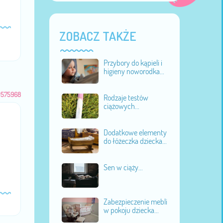
ZOBACZ TAKŻE
Przybory do kąpieli i
higieny noworodka...
#575968
Rodzaje testów
ciążowych...
Dodatkowe elementy
do łóżeczka dziecka...
Sen w ciąży...
Zabezpieczenie mebli
w pokoju dziecka...