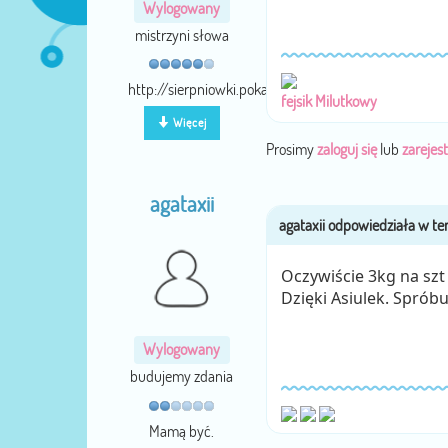
Wylogowany
mistrzyni słowa
http://sierpniowki.pokazywarka.pl/
fejsik Milutkowy
Więcej
Prosimy
zaloguj się
lub
zarejest
agataxii
Oczywiście 3kg na sz
Dzięki Asiulek. Spróbu
Wylogowany
budujemy zdania
Mamą być.