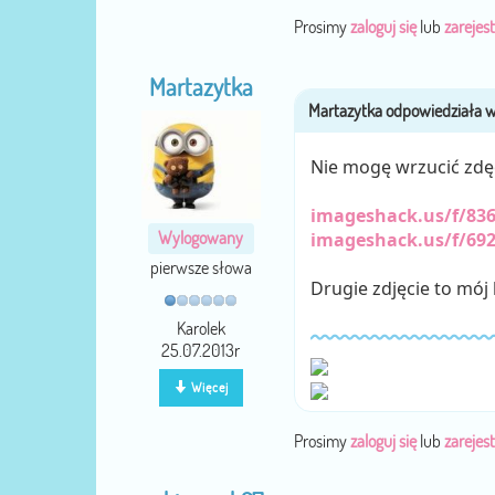
Prosimy
zaloguj się
lub
zarejest
Martazytka
Nie mogę wrzucić zdęć
imageshack.us/f/836
Wylogowany
imageshack.us/f/692
pierwsze słowa
Drugie zdjęcie to mój 
Karolek
25.07.2013r
Więcej
Prosimy
zaloguj się
lub
zarejest