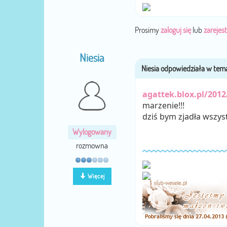
Prosimy
zaloguj się
lub
zarejest
Niesia
agattek.blox.pl/201
marzenie!!!
dziś bym zjadła wszys
Wylogowany
rozmowna
Więcej