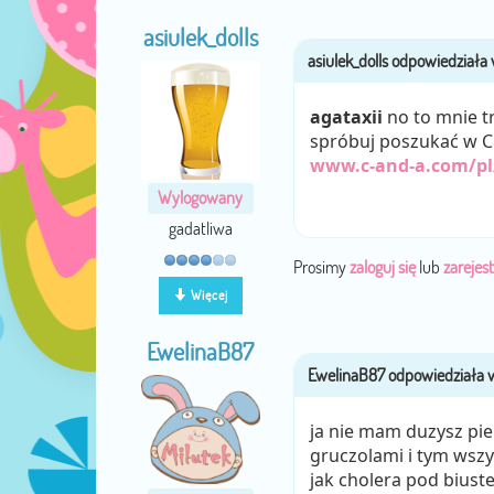
asiulek_dolls
agataxii
no to mnie tr
spróbuj poszukać w C&
www.c-and-a.com/pl
Wylogowany
gadatliwa
Prosimy
zaloguj się
lub
zarejest
Więcej
EwelinaB87
ja nie mam duzysz pie
gruczolami i tym wszyt
jak cholera pod biust