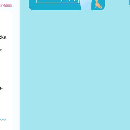
#575988
zka
.
e
u-