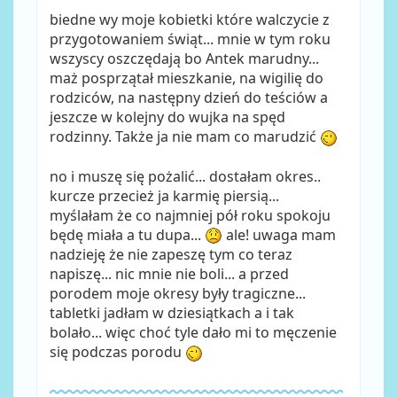
biedne wy moje kobietki które walczycie z
przygotowaniem świąt... mnie w tym roku
wszyscy oszczędają bo Antek marudny...
maż posprzątał mieszkanie, na wigilię do
rodziców, na następny dzień do teściów a
jeszcze w kolejny do wujka na spęd
rodzinny. Także ja nie mam co marudzić
no i muszę się pożalić... dostałam okres..
kurcze przecież ja karmię piersią...
myślałam że co najmniej pół roku spokoju
będę miała a tu dupa...
ale! uwaga mam
nadzieję że nie zapeszę tym co teraz
napiszę... nic mnie nie boli... a przed
porodem moje okresy były tragiczne...
tabletki jadłam w dziesiątkach a i tak
bolało... więc choć tyle dało mi to męczenie
się podczas porodu