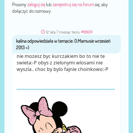
Prosimy
zaloguj się
lub
zarejestruj się na forum
się, aby
dołączyć do rozmowy.
12 lata 7 miesiąc temu
#811031
kalina
przez
nie mozesz byc kurczakiem bo to nie te
swieta:-P obys z zielonymi wlosami nie
wyszla.. choc by bylo fajnie choinkowo:-P