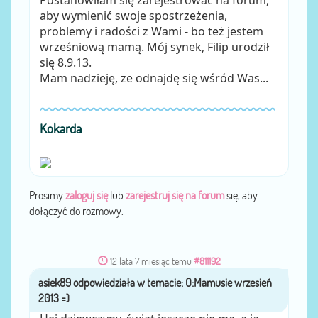
Postanowiłam się zarejestrować na forum,
aby wymienić swoje spostrzeżenia,
problemy i radości z Wami - bo też jestem
wrześniową mamą. Mój synek, Filip urodził
się 8.9.13.
Mam nadzieję, ze odnajdę się wśród Was...
Kokarda
Prosimy
zaloguj się
lub
zarejestruj się na forum
się, aby
dołączyć do rozmowy.
12 lata 7 miesiąc temu
#811192
asiek89
przez