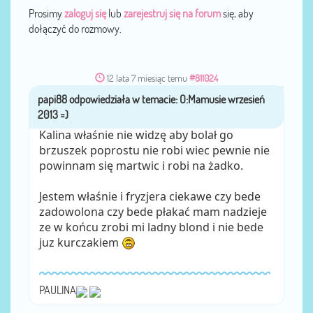
Prosimy
zaloguj się
lub
zarejestruj się na forum
się, aby
dołączyć do rozmowy.
12 lata 7 miesiąc temu
#811024
papi88
przez
Kalina właśnie nie widzę aby bolał go
brzuszek poprostu nie robi wiec pewnie nie
powinnam się martwic i robi na żadko.
Jestem właśnie i fryzjera ciekawe czy bede
zadowolona czy bede płakać mam nadzieje
ze w końcu zrobi mi ladny blond i nie bede
juz kurczakiem
PAULINA