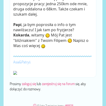
propozycje pracy: jedna 250km ode mnie,
druga oddalona o 68km. Także czekam i
szukam dalej.
Papi
, ja bym poprosiła o info o tym
nawilżaczu! I jak tam po fryzjerze?
Kokarda
, witamy
Mój Pat jest
"bliźniakiem" z Twoim Filipem
Napisz o
Was coś więcej
Asia&Patryś
Prosimy
zaloguj się
lub
zarejestruj się na forum
się, aby
dołączyć do rozmowy.
12 lata 7 miesiąc temu
#811211