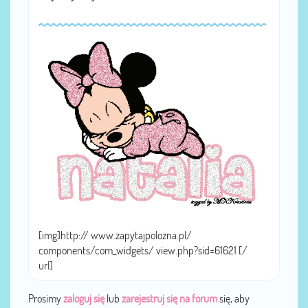
[img]http:// www.zapytajpolozna.pl/
components/com_widgets/ view.php?sid=61621 [/
url]
Prosimy
zaloguj się
lub
zarejestruj się na forum
się, aby