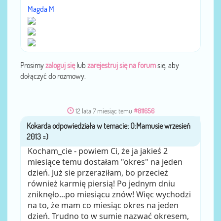
Magda M
Prosimy
zaloguj się
lub
zarejestruj się na forum
się, aby
dołączyć do rozmowy.
12 lata 7 miesiąc temu
#811656
Kokarda
przez
Kocham_cie - powiem Ci, że ja jakieś 2
miesiące temu dostałam "okres" na jeden
dzień. Już sie przeraziłam, bo przecież
również karmię piersią! Po jednym dniu
zniknęło...po miesiącu znów! Więc wychodzi
na to, że mam co miesiąc okres na jeden
dzień. Trudno to w sumie nazwać okresem,