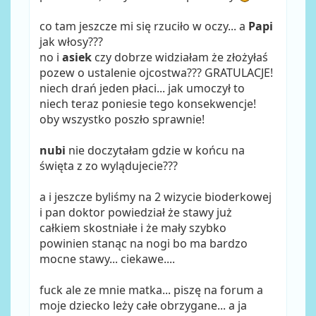
co tam jeszcze mi się rzuciło w oczy... a
Papi
jak włosy???
no i
asiek
czy dobrze widziałam że złożyłaś
pozew o ustalenie ojcostwa??? GRATULACJE!
niech drań jeden płaci... jak umoczył to
niech teraz poniesie tego konsekwencje!
oby wszystko poszło sprawnie!
nubi
nie doczytałam gdzie w końcu na
święta z zo wylądujecie???
a i jeszcze byliśmy na 2 wizycie bioderkowej
i pan doktor powiedział że stawy już
całkiem skostniałe i że mały szybko
powinien stanąc na nogi bo ma bardzo
mocne stawy... ciekawe....
fuck ale ze mnie matka... piszę na forum a
moje dziecko leży całe obrzygane... a ja