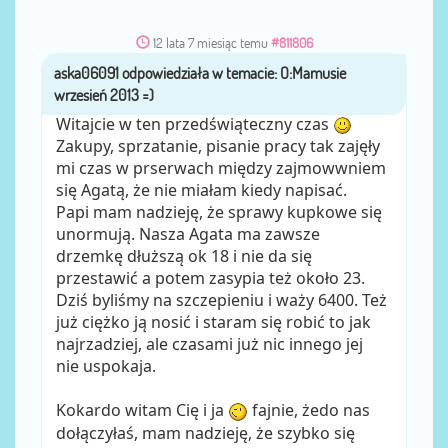
12 lata 7 miesiąc temu
#811806
aska06091
przez
Witajcie w ten przedświąteczny czas
Zakupy, sprzatanie, pisanie pracy tak zajęły
mi czas w prserwach między zajmowwniem
się Agatą, że nie miałam kiedy napisać.
Papi mam nadzieję, że sprawy kupkowe się
unormują. Nasza Agata ma zawsze
drzemkę dłuższą ok 18 i nie da się
przestawić a potem zasypia też około 23.
Dziś byliśmy na szczepieniu i waży 6400. Też
już ciężko ją nosić i staram się robić to jak
najrzadziej, ale czasami już nic innego jej
nie uspokaja.
Kokardo witam Cię i ja
fajnie, żedo nas
dołączyłaś, mam nadzieję, że szybko się