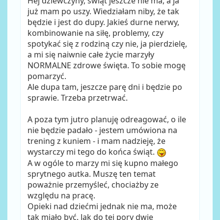
Hej dziewczyny, świąt jeszcze nie ma, a ja
już mam po uszy. Wiedziałam niby, że tak
będzie i jest do dupy. Jakieś durne nerwy,
kombinowanie na siłę, problemy, czy
spotykać się z rodziną czy nie, ja pierdzielę,
a mi się naiwnie całe życie marzyły
NORMALNE zdrowe święta. To sobie mogę
pomarzyć.
Ale dupa tam, jeszcze parę dni i będzie po
sprawie. Trzeba przetrwać.
A poza tym jutro planuję odreagować, o ile
nie będzie padało - jestem umówiona na
trening z kuniem - i mam nadzieję, że
wystarczy mi tego do końca świąt.
A w ogóle to marzy mi się kupno małego
sprytnego autka. Muszę ten temat
poważnie przemyśleć, chociażby ze
względu na pracę.
Opieki nad dziećmi jednak nie ma, może
tak miało być. Jak do tej pory dwie