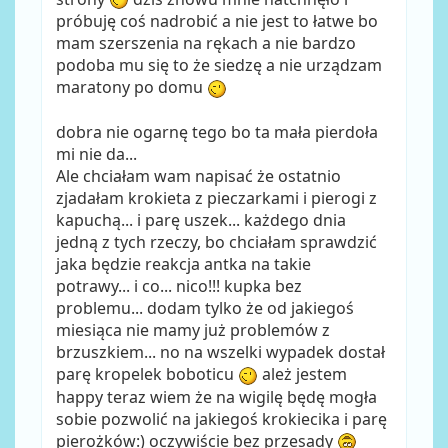
próbuję coś nadrobić a nie jest to łatwe bo
mam szerszenia na rękach a nie bardzo
podoba mu się to że siedzę a nie urządzam
maratony po domu
dobra nie ogarnę tego bo ta mała pierdoła
mi nie da...
Ale chciałam wam napisać że ostatnio
zjadałam krokieta z pieczarkami i pierogi z
kapuchą... i parę uszek... każdego dnia
jedną z tych rzeczy, bo chciałam sprawdzić
jaka będzie reakcja antka na takie
potrawy... i co... nico!!! kupka bez
problemu... dodam tylko że od jakiegoś
miesiąca nie mamy już problemów z
brzuszkiem... no na wszelki wypadek dostał
parę kropelek boboticu
ależ jestem
happy teraz wiem że na wigilę będę mogła
sobie pozwolić na jakiegoś krokiecika i parę
pierożków:) oczywiście bez przesady