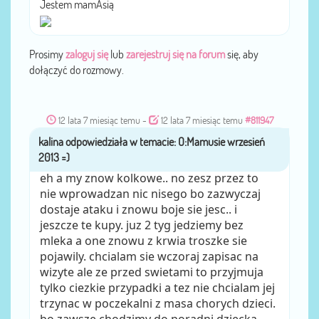
Jestem mamAsią
Prosimy
zaloguj się
lub
zarejestruj się na forum
się, aby
dołączyć do rozmowy.
12 lata 7 miesiąc temu
-
12 lata 7 miesiąc temu
#811947
kalina
przez
eh a my znow kolkowe.. no zesz przez to
nie wprowadzan nic nisego bo zazwyczaj
dostaje ataku i znowu boje sie jesc.. i
jeszcze te kupy. juz 2 tyg jedziemy bez
mleka a one znowu z krwia troszke sie
pojawily. chcialam sie wczoraj zapisac na
wizyte ale ze przed swietami to przyjmuja
tylko ciezkie przypadki a tez nie chcialam jej
trzynac w poczekalni z masa chorych dzieci.
bo zawsze chodzimy do poradni dziecka