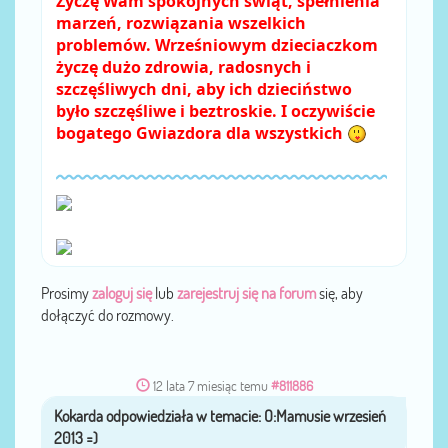
Życzę Wam spokojnych świąt, spełnienia
marzeń, rozwiązania wszelkich
problemów. Wrześniowym dzieciaczkom
życzę dużo zdrowia, radosnych i
szczęśliwych dni, aby ich dzieciństwo
było szczęśliwe i beztroskie. I oczywiście
bogatego Gwiazdora dla wszystkich
Prosimy
zaloguj się
lub
zarejestruj się na forum
się, aby
dołączyć do rozmowy.
12 lata 7 miesiąc temu
#811886
Kokarda
przez