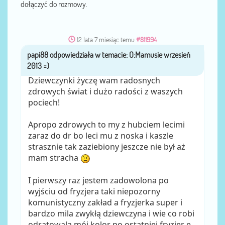
dołączyć do rozmowy.
12 lata 7 miesiąc temu
#811994
papi88
przez
Dziewczynki życzę wam radosnych
zdrowych świat i dużo radości z waszych
pociech!
Apropo zdrowych to my z hubciem lecimi
zaraz do dr bo leci mu z noska i kaszle
strasznie tak zaziebiony jeszcze nie był aż
mam stracha
I pierwszy raz jestem zadowolona po
wyjściu od fryzjera taki niepozorny
komunistyczny zakład a fryzjerka super i
bardzo mila zwykłą dziewczyna i wie co robi
odratowala mój kolor po ostatniej fryzjer e