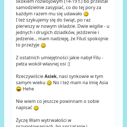
skokiem rozwojowym (14-19 t.) bo przestał
samodzielnie zasypiać, co do tej pory za
każdym razem mu się udawało
I też szykujemy się do świąt, po raz
pierwszy w nowym skladzie. Dwie wigilie - u
jednych i drugich dziadków, jeżdzenie i
jedzenie... mam nadzieję, że Filuś spokojnie
to przeżyje
Z ostatnich umiejętności jakie nabył Filu -
pełza wokół własnej osi :]
Rzeczywiście
Asiek
, nasi synkowie w tym
samym wieku
No i też mam na imię Asia
Hehe
Nie wiem co jeszcze powinnam o sobie
napisać
Życzę Wam wytrwałości w
przygotowaniach, bo sprzątanie i