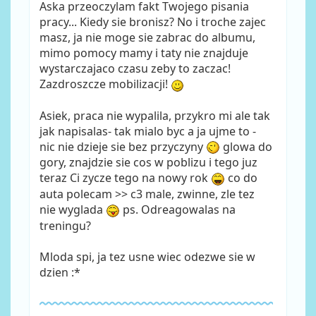
Aska przeoczylam fakt Twojego pisania
pracy... Kiedy sie bronisz? No i troche zajec
masz, ja nie moge sie zabrac do albumu,
mimo pomocy mamy i taty nie znajduje
wystarczajaco czasu zeby to zaczac!
Zazdroszcze mobilizacji!
Asiek, praca nie wypalila, przykro mi ale tak
jak napisalas- tak mialo byc a ja ujme to -
nic nie dzieje sie bez przyczyny
glowa do
gory, znajdzie sie cos w poblizu i tego juz
teraz Ci zycze tego na nowy rok
co do
auta polecam >> c3 male, zwinne, zle tez
nie wyglada
ps. Odreagowalas na
treningu?
Mloda spi, ja tez usne wiec odezwe sie w
dzien :*