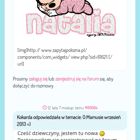
[img]http:// www.zapytajpolozna.pl/
components/com_widgets/ view.php?sid=61621 [/
url]
Prosimy
zaloguj się
lub
zarejestruj się na forum
się, aby
dołączyć do rozmowy.
12 lata 7 miesiąc temu
#811084
Kokarda
przez
Cześć dziewczyny, jestem tu nowa