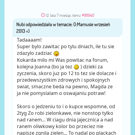
12 lata 7 miesiąc temu
#811940
Nubi
przez
Tadaaaam!
Super bylo zawitac po tylu dniach, ile tu sie
zdazylo zadziac
Kokarda milo mi Was powitac na forum,
kolejna Joanna (bo ja tez
) dzieki za
zyczenia, skoro juz po 12 to tez sie dolacze i
przedewszystkim zdrowych i spokojnych
swiat, smaczne beda na pewno, Magda ze
ja nie pomyslalam o oswajaniu potraw!
Skoro o jedzeniu to i o kupce wspomne, od
2tyg Zo robi zielonkawe, nie nonstop tylko
nad ranem... W ciagu dnia jajecznica a nad
ranem oliwkowy kolor bo przeciez nie
napisze zgnila zielen... To nadal po plackach