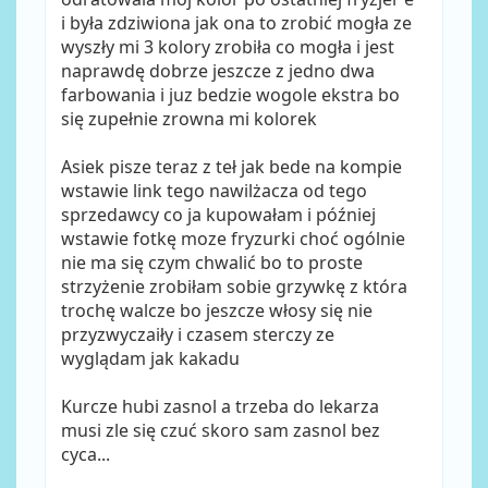
i była zdziwiona jak ona to zrobić mogła ze
wyszły mi 3 kolory zrobiła co mogła i jest
naprawdę dobrze jeszcze z jedno dwa
farbowania i juz bedzie wogole ekstra bo
się zupełnie zrowna mi kolorek
Asiek pisze teraz z teł jak bede na kompie
wstawie link tego nawilżacza od tego
sprzedawcy co ja kupowałam i później
wstawie fotkę moze fryzurki choć ogólnie
nie ma się czym chwalić bo to proste
strzyżenie zrobiłam sobie grzywkę z która
trochę walcze bo jeszcze włosy się nie
przyzwyczaiły i czasem sterczy ze
wyglądam jak kakadu
Kurcze hubi zasnol a trzeba do lekarza
musi zle się czuć skoro sam zasnol bez
cyca...