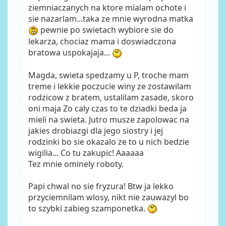
ziemniaczanych na ktore mialam ochote i
sie nazarlam...taka ze mnie wyrodna matka
pewnie po swietach wybiore sie do
lekarza, chociaz mama i doswiadczona
bratowa uspokajaja...
Magda, swieta spedzamy u P, troche mam
treme i lekkie poczucie winy ze zostawilam
rodzicow z bratem, ustalilam zasade, skoro
oni maja Zo caly czas to te dziadki beda ja
mieli na swieta. Jutro musze zapolowac na
jakies drobiazgi dla jego siostry i jej
rodzinki bo sie okazalo ze to u nich bedzie
wigilia... Co tu zakupic! Aaaaaa
Tez mnie ominely roboty.
Papi chwal no sie fryzura! Btw ja lekko
przyciemnilam wlosy, nikt nie zauwazyl bo
to szybki zabieg szamponetka.