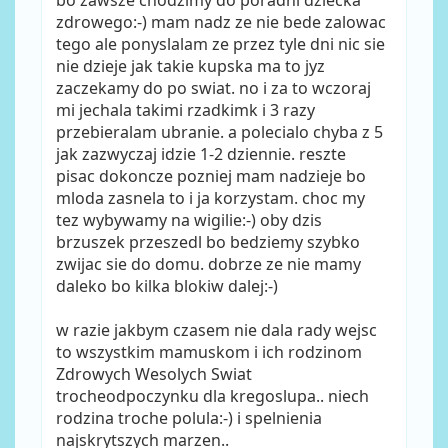
zdrowego:-) mam nadz ze nie bede zalowac
tego ale ponyslalam ze przez tyle dni nic sie
nie dzieje jak takie kupska ma to jyz
zaczekamy do po swiat. no i za to wczoraj
mi jechala takimi rzadkimk i 3 razy
przebieralam ubranie. a polecialo chyba z 5
jak zazwyczaj idzie 1-2 dziennie. reszte
pisac dokoncze pozniej mam nadzieje bo
mloda zasnela to i ja korzystam. choc my
tez wybywamy na wigilie:-) oby dzis
brzuszek przeszedl bo bedziemy szybko
zwijac sie do domu. dobrze ze nie mamy
daleko bo kilka blokiw dalej:-)
w razie jakbym czasem nie dala rady wejsc
to wszystkim mamuskom i ich rodzinom
Zdrowych Wesolych Swiat
trocheodpoczynku dla kregoslupa.. niech
rodzina troche polula:-) i spelnienia
najskrytszych marzen..