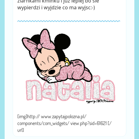
ziarnkami kminku i juz lepiej bo sie
wypierdzi i wyjdzie co ma wyjsc:-)
[img]http:// www.zapytajpolozna.pl/
components/com_widgets/ view.php?sid=61621 [/
url]