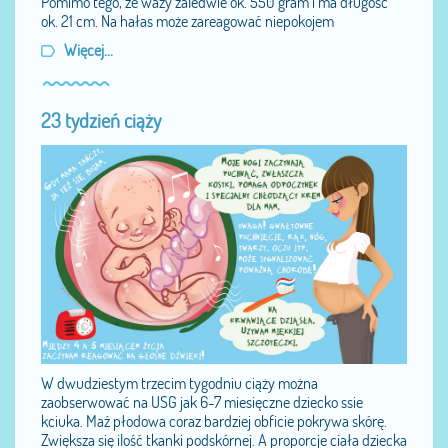
Pomimo tego, że waży zaledwie ok. 550 gram i ma długość
ok. 21 cm. Na hałas może zareagować niepokojem
Więcej...
23 tydzień ciąży
W dwudziestym trzecim tygodniu ciąży można
zaobserwować na USG jak 6-7 miesięczne dziecko ssie
kciuka. Maź płodowa coraz bardziej obficie pokrywa skórę.
Zwiększa się ilość tkanki podskórnej. A proporcje ciała dziecka