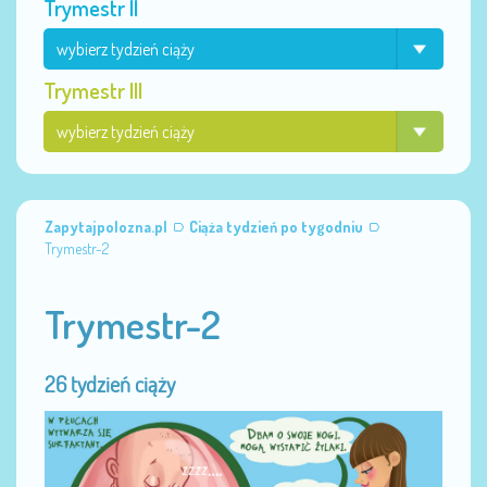
Trymestr II
Trymestr III
Zapytajpolozna.pl
Ciąża tydzień po tygodniu
Trymestr-2
Trymestr-2
26 tydzień ciąży