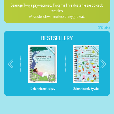
Szanuję Twoją prywatność, Twój mail nie dostanie się do osób
trzecich.
W każdej chwili możesz zrezygnować.
REKLAMA
BESTSELLERY
Dzienniczek ciąży
Dzienniczek żywienia
Dzi