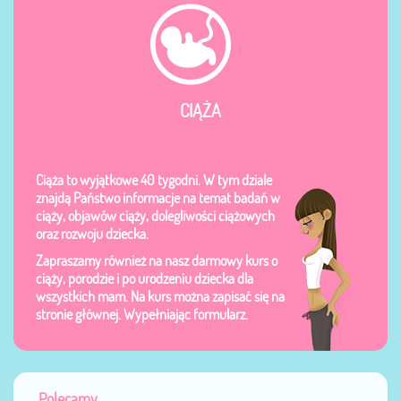
CIĄŻA
Ciąża to wyjątkowe 40 tygodni. W tym dziale
znajdą Państwo informacje na temat badań w
ciąży, objawów ciąży, dolegliwości ciążowych
oraz rozwoju dziecka.
Zapraszamy również na nasz darmowy kurs o
ciąży, porodzie i po urodzeniu dziecka dla
wszystkich mam. Na kurs można zapisać się na
stronie głównej. Wypełniając formularz.
Polecamy