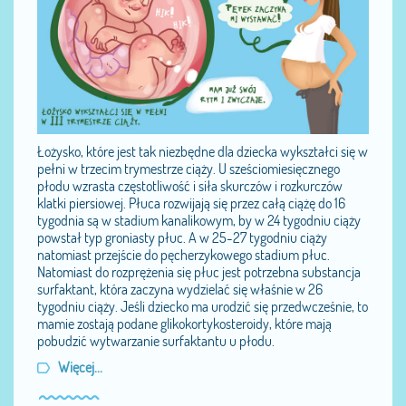
Łożysko, które jest tak niezbędne dla dziecka wykształci się w
pełni w trzecim trymestrze ciąży. U sześciomiesięcznego
płodu wzrasta częstotliwość i siła skurczów i rozkurczów
klatki piersiowej. Płuca rozwijają się przez całą ciążę do 16
tygodnia są w stadium kanalikowym, by w 24 tygodniu ciąży
powstał typ groniasty płuc. A w 25-27 tygodniu ciąży
natomiast przejście do pęcherzykowego stadium płuc.
Natomiast do rozprężenia się płuc jest potrzebna substancja
surfaktant, która zaczyna wydzielać się właśnie w 26
tygodniu ciąży. Jeśli dziecko ma urodzić się przedwcześnie, to
mamie zostają podane glikokortykosteroidy, które mają
pobudzić wytwarzanie surfaktantu u płodu.
Więcej...