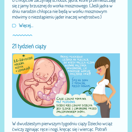
U chłopców zaczynają schodzić jądra, które przemieszczają
się z jamy brzusznej do worka mosznowego. (Jeśli jądra w
dniu narodzin chłopca nie będą w worku mosznowym
mówimy o niezstąpieniu jąder inaczej wnętrostwo.)
Więcej...
21 tydzień ciąży
W dwudziestym pierwszym tygodniu ciąży Dziecko wciąż
ćwiczy zginając ręce i nogi, kręcąc się i wiercąc. Potrafi