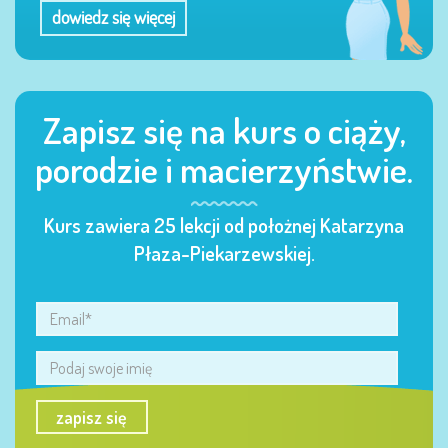
dowiedz się więcej
Zapisz się na kurs o ciąży,
porodzie i macierzyństwie.
Kurs zawiera 25 lekcji od położnej Katarzyna
Płaza-Piekarzewskiej.
zapisz się