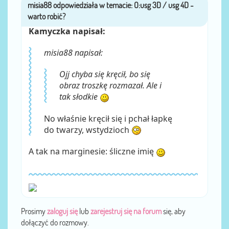
misia88
przez
Kamyczka napisał:
misia88 napisał:
Ojj chyba się kręcił, bo się
obraz troszkę rozmazał. Ale i
tak słodkie
No właśnie kręcił się i pchał łapkę
do twarzy, wstydzioch
A tak na marginesie: śliczne imię
Prosimy
zaloguj się
lub
zarejestruj się na forum
się, aby
dołączyć do rozmowy.