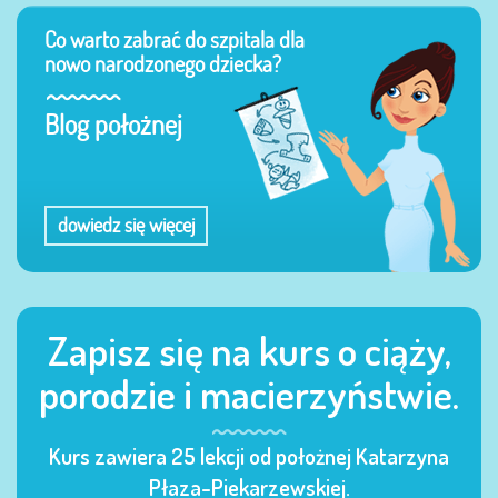
Co warto zabrać do szpitala dla
nowo narodzonego dziecka?
Blog położnej
dowiedz się więcej
Zapisz się na kurs o ciąży,
porodzie i macierzyństwie.
Kurs zawiera 25 lekcji od położnej Katarzyna
Płaza-Piekarzewskiej.