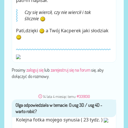
pati-m napisał:
Czy się wiercił, czy nie wiercił i tak
ślicznie
Pati,dzięki
a Twój Kacperek jaki słodziak
Prosimy
zaloguj się
lub
zarejestruj się na forum
się, aby
dołączyć do rozmowy.
14 lata 4 miesiąc temu
#339130
Olga
przez
Kolejna fotka mojego synusia ( 23 tydz. )