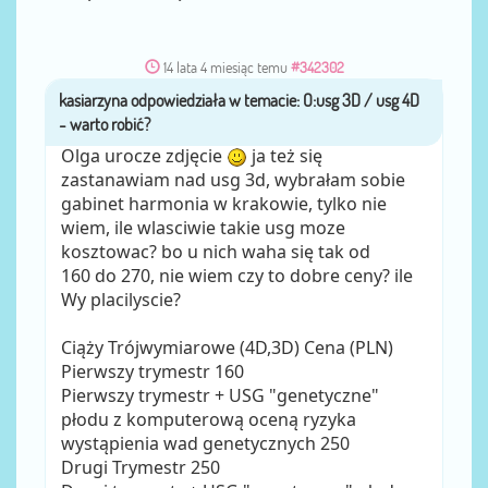
14 lata 4 miesiąc temu
#342302
kasiarzyna
przez
Olga urocze zdjęcie
ja też się
zastanawiam nad usg 3d, wybrałam sobie
gabinet harmonia w krakowie, tylko nie
wiem, ile wlasciwie takie usg moze
kosztowac? bo u nich waha się tak od
160 do 270, nie wiem czy to dobre ceny? ile
Wy placilyscie?
Ciąży Trójwymiarowe (4D,3D) Cena (PLN)
Pierwszy trymestr 160
Pierwszy trymestr + USG "genetyczne"
płodu z komputerową oceną ryzyka
wystąpienia wad genetycznych 250
Drugi Trymestr 250