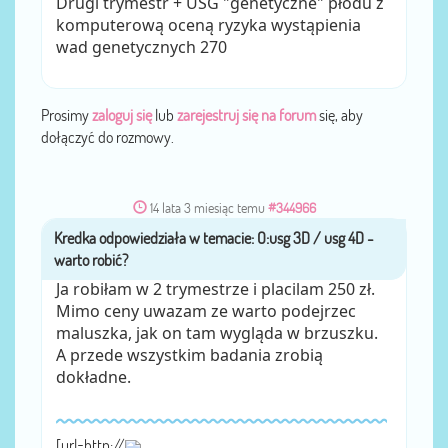
Drugi trymestr + USG "genetyczne" płodu z
komputerową oceną ryzyka wystąpienia
wad genetycznych 270
Prosimy
zaloguj się
lub
zarejestruj się na forum
się, aby
dołączyć do rozmowy.
14 lata 3 miesiąc temu
#344966
Kredka
przez
Ja robiłam w 2 trymestrze i placilam 250 zł.
Mimo ceny uwazam ze warto podejrzec
maluszka, jak on tam wygląda w brzuszku.
A przede wszystkim badania zrobią
dokładne.
[url=http://