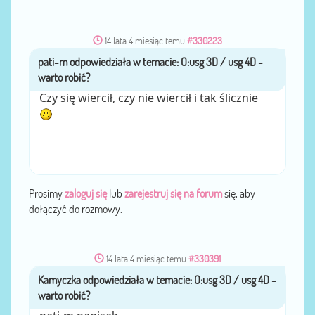
14 lata 4 miesiąc temu
#330223
pati-m
przez
Czy się wiercił, czy nie wiercił i tak ślicznie
Prosimy
zaloguj się
lub
zarejestruj się na forum
się, aby
dołączyć do rozmowy.
14 lata 4 miesiąc temu
#330391
Kamyczka
przez