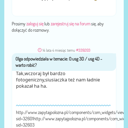
Prosimy
zaloguj się
lub
zarejestruj się na forum
się, aby
dołączyć do rozmowy.
14 lata 4 miesiąc temu
#339203
Olga
przez
Tak,wczoraj był bardzo
fotogeniczny,siusiaczka też nam ładnie
pokazał ha ha.
http://www.zapytajpolozna.pl/components/com_widgets/view.
sid=32601http://www.zapytajpolozna.pl/components/com_widg
sid=32603