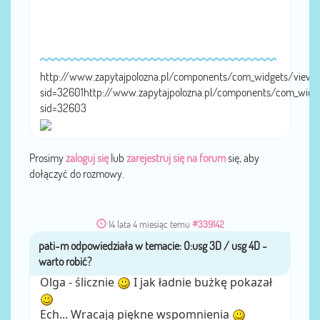
http://www.zapytajpolozna.pl/components/com_widgets/view.
sid=32601http://www.zapytajpolozna.pl/components/com_widg
sid=32603
Prosimy
zaloguj się
lub
zarejestruj się na forum
się, aby
dołączyć do rozmowy.
14 lata 4 miesiąc temu
#339142
pati-m
przez
Olga - ślicznie
I jak ładnie bużkę pokazał
Ech... Wracają piękne wspomnienia