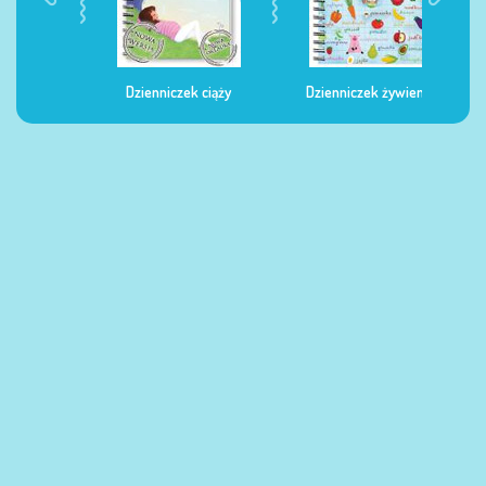
Dzienniczek ciąży
Dzienniczek żywienia
Dzi