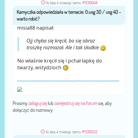
14 lata 4 miesiąc temu
#330049
Kamyczka
przez
misia88 napisał:
Ojj chyba się kręcił, bo się obraz
troszkę rozmazał. Ale i tak słodkie
No właśnie kręcił się i pchał łapkę do
twarzy, wstydzioch
Prosimy
zaloguj się
lub
zarejestruj się na forum
się, aby
dołączyć do rozmowy.
14 lata 4 miesiąc temu
#330222