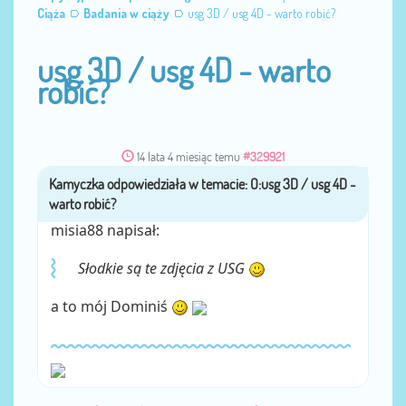
Ciąża
Badania w ciąży
usg 3D / usg 4D - warto robić?
usg 3D / usg 4D - warto
robić?
14 lata 4 miesiąc temu
#329921
Kamyczka
przez
misia88 napisał:
Słodkie są te zdjęcia z USG
a to mój Dominiś