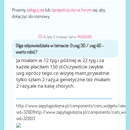
Prosimy
zaloguj się
lub
zarejestruj się na forum
się, aby
dołączyć do rozmowy.
14 lata 3 miesiąc temu
#345205
Olga
przez
Ja miałam w 12 tyg.i później w 22 tyg.i za
każde płaciłam 150 zł.Oczywiście zwykłe
usg oprócz tego co wizytę mam,prywatnie
tylko szłam 2 razy,a genetyczne też miałam
2 razy,ale na kasę chorych.
http://www.zapytajpolozna.pl/components/com_widgets/view.
sid=32601http://www.zapytajpolozna.pl/components/com_widg
sid=32603