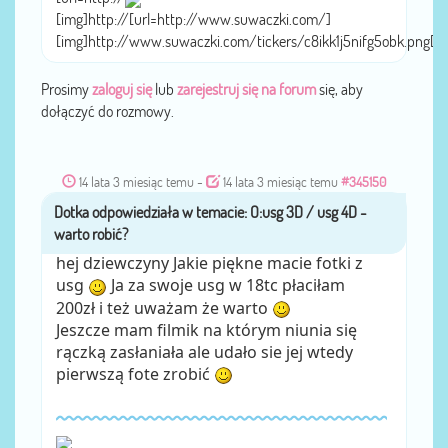
[img]http://[url=http://www.suwaczki.com/]
[img]http://www.suwaczki.com/tickers/c8ikk1j5nifg5obk.png[/
Prosimy
zaloguj się
lub
zarejestruj się na forum
się, aby
dołączyć do rozmowy.
14 lata 3 miesiąc temu
-
14 lata 3 miesiąc temu
#345150
Dotka
przez
hej dziewczyny Jakie piękne macie fotki z
usg
Ja za swoje usg w 18tc płaciłam
200zł i też uważam że warto
Jeszcze mam filmik na którym niunia się
rączką zasłaniała ale udało sie jej wtedy
pierwszą fote zrobić